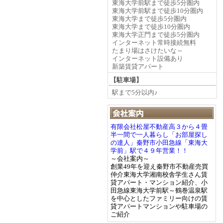
東海大学前駅まで徒歩5分圏内
東海大学前駅まで徒歩10分圏内
東海大学まで徒歩5分圏内
東海大学まで徒歩10分圏内
東海大学正門まで徒歩5分圏内
インターネット常時接続無料
たまり場はさけたいな～
インターネット設備あり
新築賃貸アパート
【駐車場】
駅まで5分以内♪
有限会社松屋不動産高３から４畳
半一間で一人暮らし「お部屋探し
の達人」秦野市小田急線「東海大
学前」駅で４９年営業！！
～会社案内～
創業49年を迎え秦野市不動産売買
仲介東海大学湘南校舎学生さん賃
貸アパート・マンション紹介、小
田急線東海大学前駅～鶴巻温泉駅
を中心としたファミリー向けの賃
貸アパートマンションや駐車場の
ご紹介