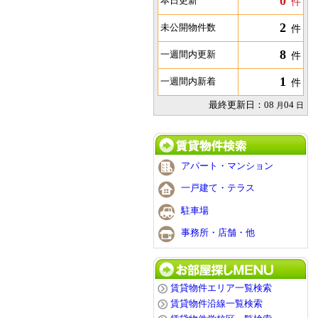
0
本日更新
件
2
未公開物件数
件
8
一週間内更新
件
1
一週間内新着
件
最終更新日：
08
04
月
日
アパート・マンション
一戸建て・テラス
駐車場
事務所・店舗・他
賃貸物件エリア一覧検索
賃貸物件沿線一覧検索