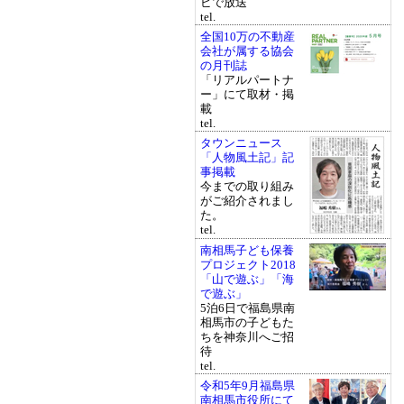
ビで放送
tel.
全国10万の不動産
会社が属する協会
の月刊誌
「リアルパートナ
ー」にて取材・掲
載
tel.
タウンニュース
「人物風土記」記
事掲載
今までの取り組み
がご紹介されまし
た。
tel.
南相馬子ども保養
プロジェクト2018
「山で遊ぶ」「海
で遊ぶ」
5泊6日で福島県南
相馬市の子どもた
ちを神奈川へご招
待
tel.
令和5年9月福島県
南相馬市役所にて