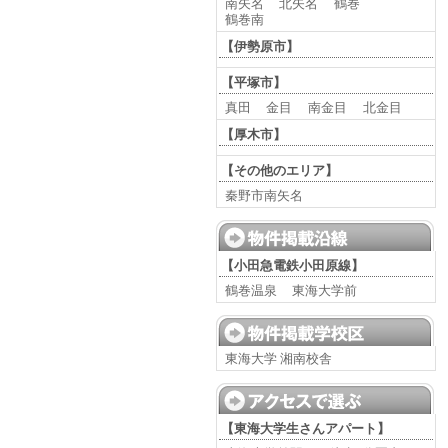
南矢名
北矢名
鶴巻
鶴巻南
【伊勢原市】
【平塚市】
真田
金目
南金目
北金目
【厚木市】
【その他のエリア】
秦野市南矢名
【小田急電鉄小田原線】
鶴巻温泉
東海大学前
東海大学 湘南校舎
【東海大学生さんアパート】