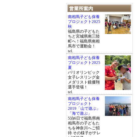
南相馬子ども保養
プロジェクト2025
秋
福島県の子どもた
ちと宮城県南三陸
町へ！福島県南相
馬市で運動会！
tel.
南相馬子ども保養
プロジェクト2025
夏
パリオリンピック
女子レスリング金
メダリスト鏡優翔
選手登場！
tel.
南相馬子ども保養
プロジェクト
2019「山で遊ぶ」
「海で遊ぶ」
5泊6日で福島県南
相馬市の子どもた
ちを神奈川へご招
待 その様子がテレ