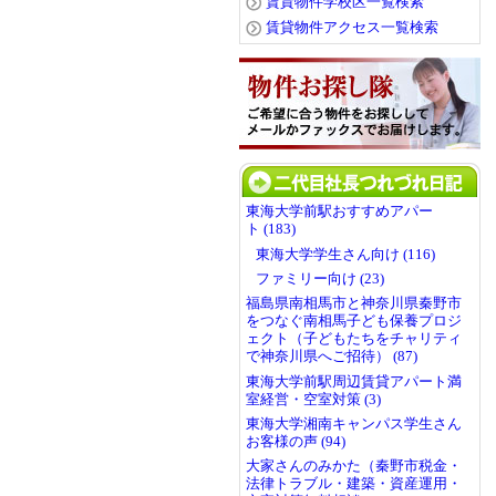
賃貸物件学校区一覧検索
賃貸物件アクセス一覧検索
東海大学前駅おすすめアパー
ト (183)
東海大学学生さん向け (116)
ファミリー向け (23)
福島県南相馬市と神奈川県秦野市
をつなぐ南相馬子ども保養プロジ
ェクト（子どもたちをチャリティ
で神奈川県へご招待） (87)
東海大学前駅周辺賃貸アパート満
室経営・空室対策 (3)
東海大学湘南キャンパス学生さん
お客様の声 (94)
大家さんのみかた（秦野市税金・
法律トラブル・建築・資産運用・