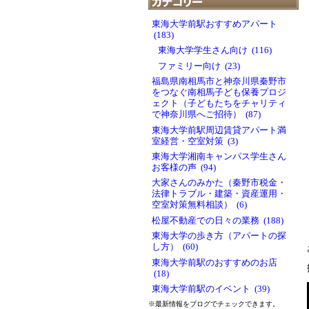
東海大学前駅おすすめアパート
(183)
東海大学学生さん向け (116)
ファミリー向け (23)
福島県南相馬市と神奈川県秦野市
をつなぐ南相馬子ども保養プロジ
ェクト（子どもたちをチャリティ
で神奈川県へご招待） (87)
東海大学前駅周辺賃貸アパート満
室経営・空室対策 (3)
東海大学湘南キャンパス学生さん
お客様の声 (94)
大家さんのみかた（秦野市税金・
法律トラブル・建築・資産運用・
空室対策無料相談） (6)
松屋不動産での日々の業務 (188)
東海大学の歩き方（アパートの探
し方） (60)
東海大学前駅のおすすめのお店
(18)
東海大学前駅のイベント (39)
※最新情報をブログでチェックできます。