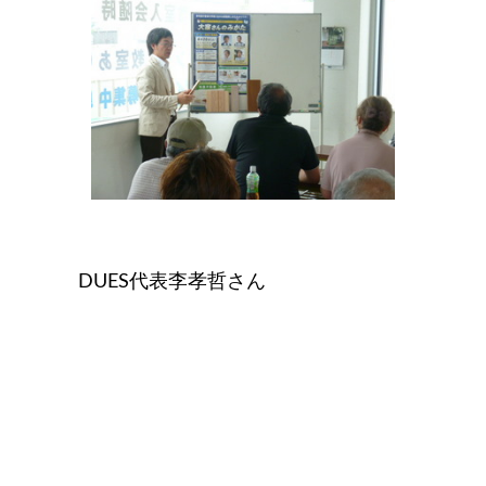
DUES代表李孝哲
さん