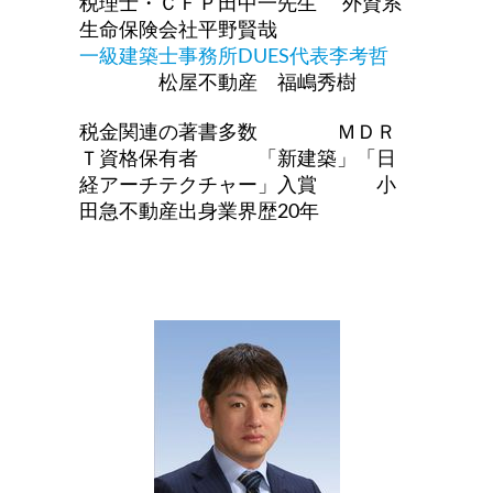
税理士・ＣＦＰ田中一先生
外資系
生命保険会社平野賢哉
一級建築士事務所DUES代表李考哲
松屋不動産 福嶋秀樹
税金関連の著書多数 ＭＤＲ
Ｔ資格保有者 「新建築」「日
経アーチテクチャー」入賞 小
田急不動産出身業界歴20年