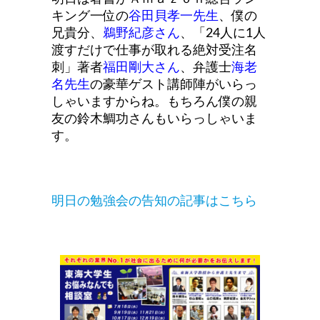
キング一位の
谷田貝孝一先生
、僕の
兄貴分、
鵜野紀彦さん
、「24人に1人
渡すだけで仕事が取れる絶対受注名
刺」著者
福田剛大さん
、弁護士
海老
名先生
の豪華ゲスト講師陣がいらっ
しゃいますからね。もちろん僕の親
友の鈴木鯛功さんもいらっしゃいま
す。
明日の勉強会の告知の記事はこちら