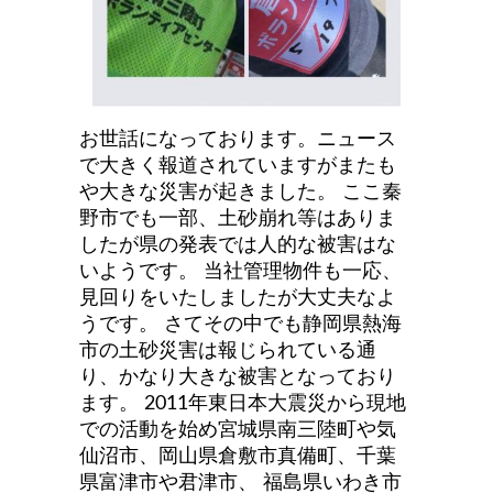
お世話になっております。ニュース
で大きく報道されていますがまたも
や大きな災害が起きました。
ここ秦
野市でも一部、土砂崩れ等はありま
したが県の発表では人的な被害はな
いようです。
当社管理物件も一応、
見回りをいたしましたが大丈夫なよ
うです。
さてその中でも静岡県熱海
市の土砂災害は報じられている通
り、かなり大きな被害となっており
ます。
2011年東日本大震災から現地
での活動を始め宮城県南三陸町や気
仙沼市、岡山県倉敷市真備町、千葉
県富津市や君津市、
福島県いわき市