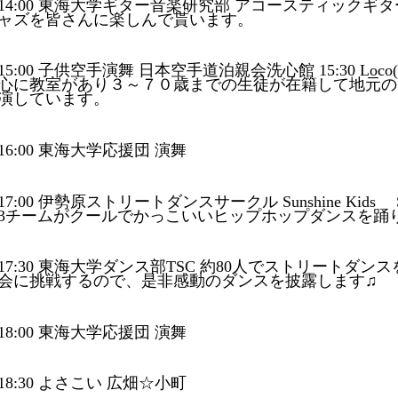
14:00 東海大学ギター音楽研究部 アコースティック
ャズを皆さんに楽しんで貰います。
15:00 子供空手演舞 日本空手道泊親会洗心館 15:30 L
心に教室があり３～７０歳までの生徒が在籍して地元の
演しています。
16:00 東海大学応援団 演舞
17:00 伊勢原ストリートダンスサークル Sunshine Kids Su
3チームがクールでかっこいいヒップホップダンスを踊り
17:30 東海大学ダンス部TSC 約80人でストリートダ
会に挑戦するので、是非感動のダンスを披露します♫
18:00 東海大学応援団 演舞
18:30 よさこい 広畑☆小町