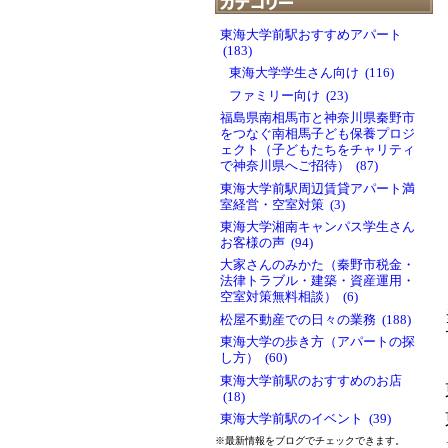
東海大学前駅おすすめアパート
(183)
東海大学学生さん向け (116)
ファミリー向け (23)
福島県南相馬市と神奈川県秦野市
をつなぐ南相馬子ども保養プロジ
ェクト（子どもたちをチャリティ
で神奈川県へご招待） (87)
東海大学前駅周辺賃貸アパート満
室経営・空室対策 (3)
東海大学湘南キャンパス学生さん
お客様の声 (94)
大家さんのみかた（秦野市税金・
法律トラブル・建築・資産運用・
空室対策無料相談） (6)
松屋不動産での日々の業務 (188)
東海大学の歩き方（アパートの探
し方） (60)
東海大学前駅のおすすめのお店
(18)
東海大学前駅のイベント (39)
※最新情報をブログでチェックできます。