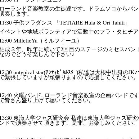
ローランド音楽教室の生徒達です。ドラムソロからバン
演奏します。
11:30 子供フラダンス 「TETIARE Hula & Ori Tahiti」
イベントや地域ボランティアで活動中のフラ・タヒチア
12:00 MillefieYu（ミルフィーユ）
結成３年、昨年に続いて2回目のステージのミセスバン
なのでどうぞ楽しんで下さい♪
12:30 untypical star(ｱﾝﾃｨﾋﾟｶﾙｽﾀｰ)私達は大根
で緊張していますが頑張りますので応援してください。
12:40 火曜バンド. ローランド音楽教室の企画バンド
で皆さん盛り上げて聴いてください。
13:30 東海大学ジャズ研究会 私達は東海大学ジャズ研
ンドで演奏させて頂きます。是非、お楽しみください。