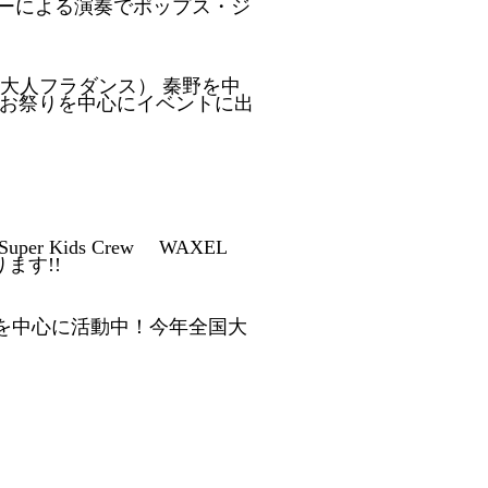
ギターによる演奏でポップス・ジ
oco(大人フラダンス） 秦野を中
お祭りを中心にイベントに出
per Kids Crew WAXEL
ます!!
ンスを中心に活動中！今年全国大