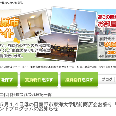
社長のつれづれ日記
んへの賃貸アパート紹介・秦野市伊勢原市不動産売買仲介を47年。松屋不動産での日々の出来事を
５月１４日母の日秦野市東海大学駅前商店会お祭り「粋
ントプログラムのお知らせ