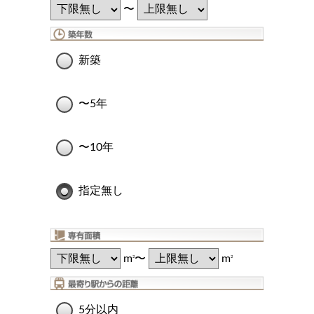
〜
新築
〜5年
〜10年
指定無し
m
〜
m
2
2
5分以内