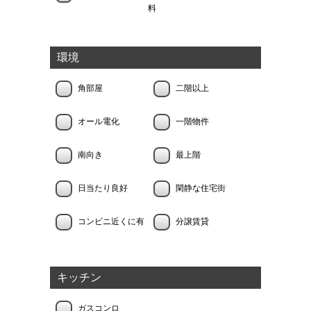
料
環境
角部屋
二階以上
オール電化
一階物件
南向き
最上階
日当たり良好
閑静な住宅街
コンビニ近くに有
分譲賃貸
キッチン
ガスコンロ