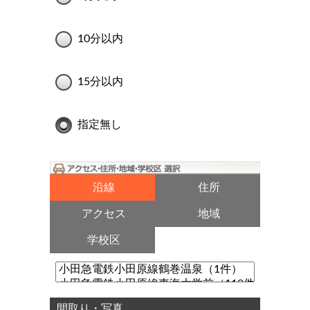
10分以内
15分以内
指定無し
沿線
住所
アクセス
地域
学校区
間取り・写真