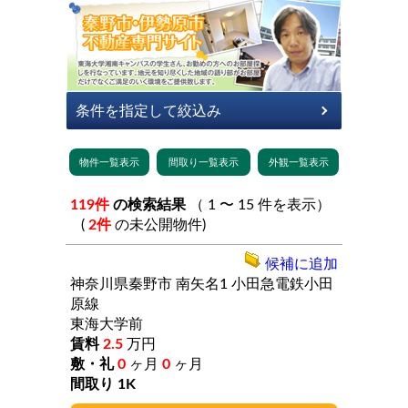
119件
の検索結果
（ 1 〜 15 件を表示）
(
2件
の未公開物件)
候補に追加
神奈川県秦野市
南矢名1
小田急電鉄小田
原線
東海大学前
2.5
万円
0
ヶ月
0
ヶ月
1K