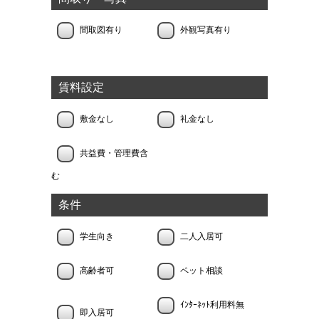
間取図有り
外観写真有り
賃料設定
敷金なし
礼金なし
共益費・管理費含
む
条件
学生向き
二人入居可
高齢者可
ペット相談
ｲﾝﾀｰﾈｯﾄ利用料無
即入居可