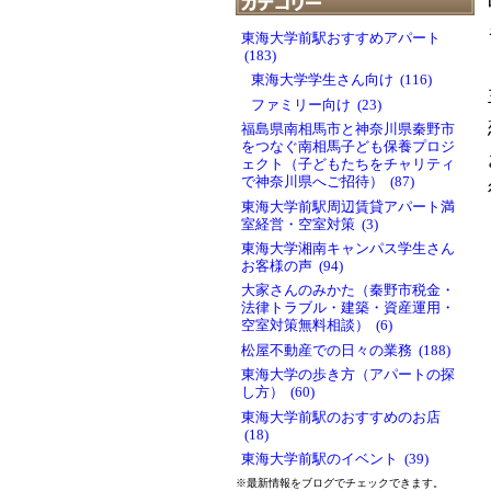
東海大学前駅おすすめアパート
(183)
東海大学学生さん向け (116)
ファミリー向け (23)
福島県南相馬市と神奈川県秦野市
をつなぐ南相馬子ども保養プロジ
ェクト（子どもたちをチャリティ
で神奈川県へご招待） (87)
東海大学前駅周辺賃貸アパート満
室経営・空室対策 (3)
東海大学湘南キャンパス学生さん
お客様の声 (94)
大家さんのみかた（秦野市税金・
法律トラブル・建築・資産運用・
空室対策無料相談） (6)
松屋不動産での日々の業務 (188)
東海大学の歩き方（アパートの探
し方） (60)
東海大学前駅のおすすめのお店
(18)
東海大学前駅のイベント (39)
※最新情報をブログでチェックできます。