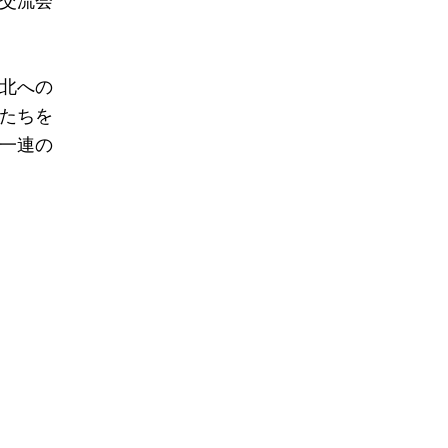
交流会
北への
たちを
一連の