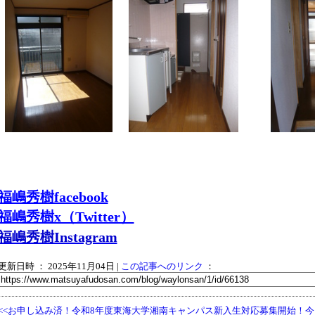
福嶋秀樹facebook
福嶋秀樹x（Twitter）
福嶋秀樹Instagram
更新日時 ： 2025年11月04日
|
この記事へのリンク
：
<<お申し込み済！令和8年度東海大学湘南キャンパス新入生対応募集開始！