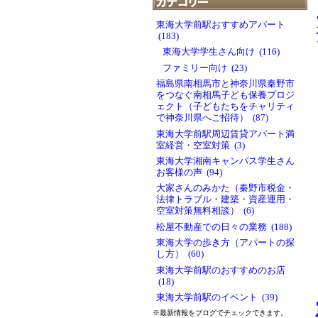
東海大学前駅おすすめアパート
(183)
東海大学学生さん向け (116)
ファミリー向け (23)
福島県南相馬市と神奈川県秦野市
をつなぐ南相馬子ども保養プロジ
ェクト（子どもたちをチャリティ
で神奈川県へご招待） (87)
東海大学前駅周辺賃貸アパート満
室経営・空室対策 (3)
東海大学湘南キャンパス学生さん
お客様の声 (94)
大家さんのみかた（秦野市税金・
法律トラブル・建築・資産運用・
空室対策無料相談） (6)
松屋不動産での日々の業務 (188)
東海大学の歩き方（アパートの探
し方） (60)
東海大学前駅のおすすめのお店
(18)
東海大学前駅のイベント (39)
※最新情報をブログでチェックできます。