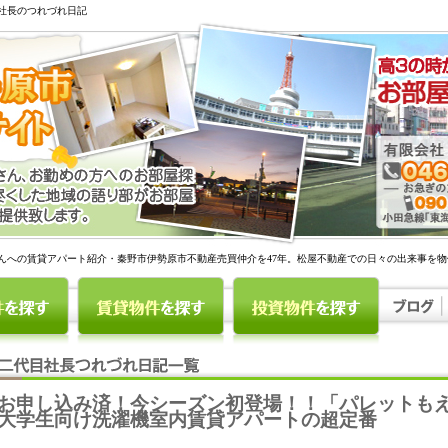
社長のつれづれ日記
んへの賃貸アパート紹介・秦野市伊勢原市不動産売買仲介を47年。松屋不動産での日々の出来事を
お申し込み済！今シーズン初登場！！「パレットもえ
大学生向け洗濯機室内賃貸アパートの超定番