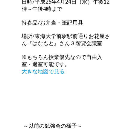
日時/平成25年4月24日（
水
）午後12
時
～午後4時まで
持参品/お弁当・筆記
用具
場所/東海大学前駅駅前通りお花屋さ
ん『はなもと』
さん３階貸会議室
※もちろん授業優先なので自由入
室・退室可能です。
大きな地図で見る
～以前の勉強会の様子
～