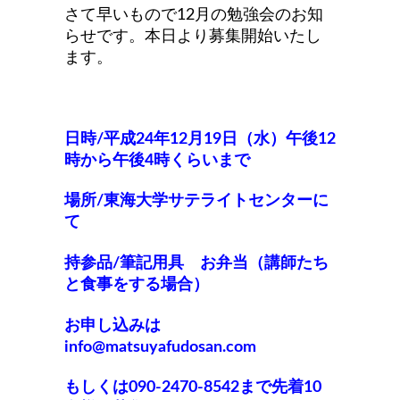
さて早いもので1
2
月の勉強会のお知
らせです
。本日より募集開始いたし
ます。
日時/平成24年1
2
月
19
日（水）
午後12
時から午後4時くらいま
で
場所/東海大学サテライトセンターに
て
持参品/筆記用具 お弁当（講師たち
と食事をする場合）
お申し込みは
info@matsuyafudosan.com
もしくは090-2470‐8542ま
で先着10