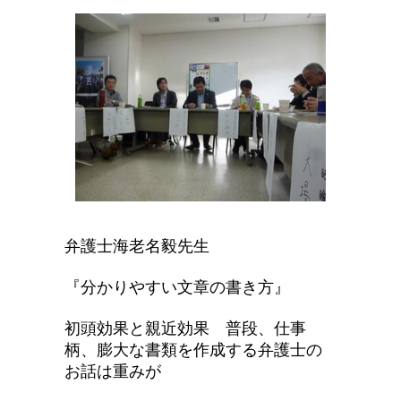
弁護士
海老名毅先生
『分かりやすい文章の書き方』
初頭効果と
親近効果
普段、仕事
柄、膨大な書類を作成する弁護士の
お話は
重みが