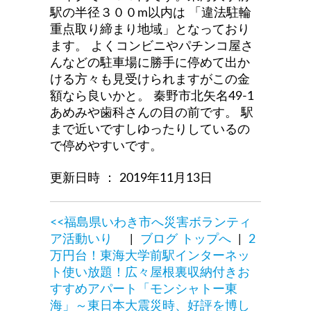
駅の半径３００m以内は
「違法駐輪
重点取り締まり地域」となっており
ます。
よくコンビニやパチンコ屋さ
んなどの駐車場に勝手に停めて出か
ける方々も見受けられますがこの金
額なら良いかと。
秦野市北矢名49-1
あめみや歯科さんの目の前です。
駅
まで近いですしゆったりしているの
で停めやすいです。
更新日時 ： 2019年11月13日
<<福島県いわき市へ災害ボランティ
ア活動いり
|
ブログ トップへ
|
2
万円台！東海大学前駅インターネッ
ト使い放題！広々屋根裏収納付きお
すすめアパート「モンシャトー東
海」～東日本大震災時、好評を博し