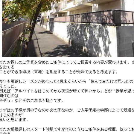
またお探しのご予算を含めたご条件によってご提案する内容が変わります。
をおくる
ことができる環境（立地）を用意することが先決であると考えます。
今年も引越しシーズンが終わった4月末くらいから「住んでみたけど思ったの
りました。
例えば「アルバイトをはじめてから夜道が暗くて怖いから」とか「授業が思
間住むのは
辛そう」などそのご意見も様々です。
まずはお子様が男の子なのか女の子なのか、ご入学予定の学部によって最適
はじめるのが
良いと思います。
またお部屋探しのスタート時期ですがそのようなご条件をある程度、絞って
り会う