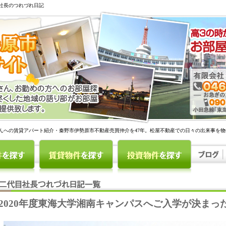
社長のつれづれ日記
んへの賃貸アパート紹介・秦野市伊勢原市不動産売買仲介を47年。松屋不動産での日々の出来事を
2020年度東海大学湘南キャンパスへご入学が決まっ