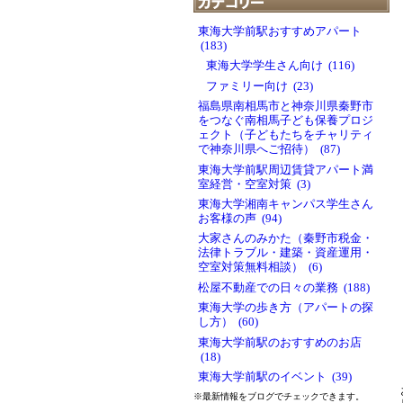
東海大学前駅おすすめアパート
(183)
東海大学学生さん向け (116)
ファミリー向け (23)
福島県南相馬市と神奈川県秦野市
をつなぐ南相馬子ども保養プロジ
ェクト（子どもたちをチャリティ
で神奈川県へご招待） (87)
東海大学前駅周辺賃貸アパート満
室経営・空室対策 (3)
東海大学湘南キャンパス学生さん
お客様の声 (94)
大家さんのみかた（秦野市税金・
法律トラブル・建築・資産運用・
空室対策無料相談） (6)
松屋不動産での日々の業務 (188)
東海大学の歩き方（アパートの探
し方） (60)
東海大学前駅のおすすめのお店
(18)
東海大学前駅のイベント (39)
※最新情報をブログでチェックできます。