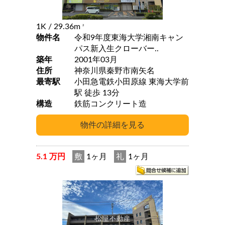
1K
/ 29.36m
2
物件名
令和9年度東海大学湘南キャン
パス新入生クローバー..
築年
2001年03月
住所
神奈川県秦野市南矢名
最寄駅
小田急電鉄小田原線 東海大学前
駅 徒歩 13分
構造
鉄筋コンクリート造
5.1 万円
敷
1ヶ月
礼
1ヶ月