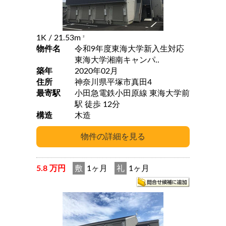
1K
/ 21.53m
2
物件名
令和9年度東海大学新入生対応
東海大学湘南キャンパ..
築年
2020年02月
住所
神奈川県平塚市真田4
最寄駅
小田急電鉄小田原線 東海大学前
駅 徒歩 12分
構造
木造
5.8 万円
敷
1ヶ月
礼
1ヶ月