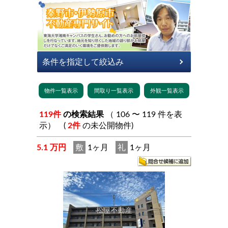
119件
の検索結果
（ 106 〜 119 件を表
示） (
2件
の未公開物件)
5.1 万円
敷
1ヶ月
礼
1ヶ月