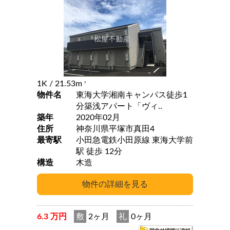
1K
/ 21.53m
2
物件名
東海大学湘南キャンパス徒歩1
分築浅アパート「ヴィ..
築年
2020年02月
住所
神奈川県平塚市真田4
最寄駅
小田急電鉄小田原線 東海大学前
駅 徒歩 12分
構造
木造
6.3 万円
敷
2ヶ月
礼
0ヶ月