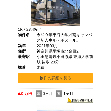
1R
/ 29.49m
2
物件名
令和９年東海大学湘南キャンパ
ス新入生ル・ボヌール..
築年
2021年03月
住所
神奈川県平塚市北金目2
最寄駅
小田急電鉄小田原線 東海大学前
駅 徒歩 23分
構造
木造
6.0 万円
敷
0ヶ月
礼
1ヶ月