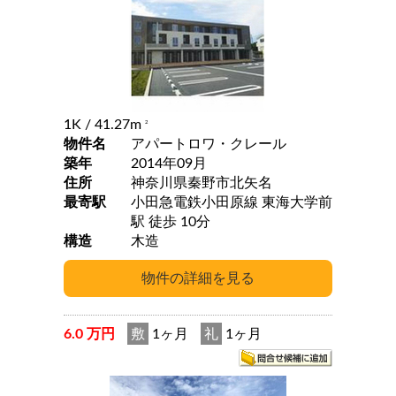
1K
/ 41.27m
2
物件名
アパートロワ・クレール
築年
2014年09月
住所
神奈川県秦野市北矢名
最寄駅
小田急電鉄小田原線 東海大学前
駅 徒歩 10分
構造
木造
6.0 万円
敷
1ヶ月
礼
1ヶ月