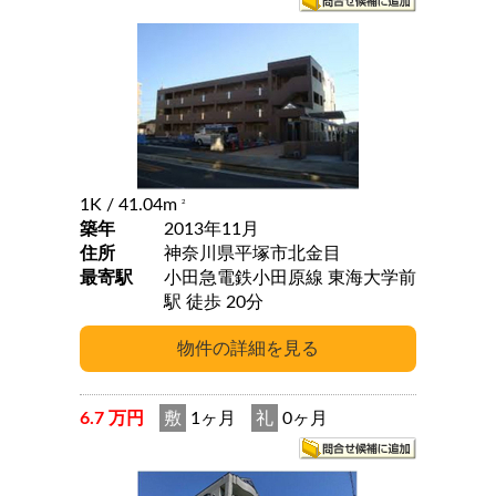
1K
/ 41.04m
2
築年
2013年11月
住所
神奈川県平塚市北金目
最寄駅
小田急電鉄小田原線 東海大学前
駅 徒歩 20分
6.7 万円
敷
1ヶ月
礼
0ヶ月