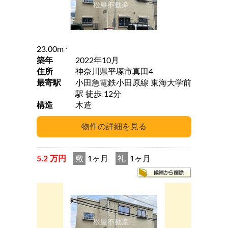
23.00m
2
築年
2022年10月
住所
神奈川県平塚市真田4
最寄駅
小田急電鉄小田原線 東海大学前
駅 徒歩 12分
構造
木造
5.2 万円
敷
1ヶ月
礼
1ヶ月