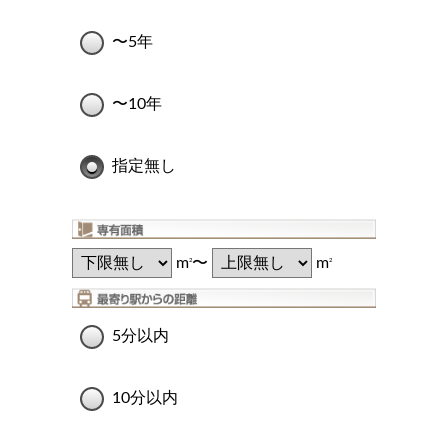
〜5年
〜10年
指定無し
m
〜
m
2
2
5分以内
10分以内