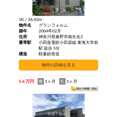
1K
/ 26.42m
2
物件名
グランフォルム
築年
2004年02月
住所
神奈川県秦野市南矢名2
最寄駅
小田急電鉄小田原線 東海大学前
駅 徒歩 5分
構造
軽量鉄骨造
5.6 万円
敷
1ヶ月
礼
1ヶ月