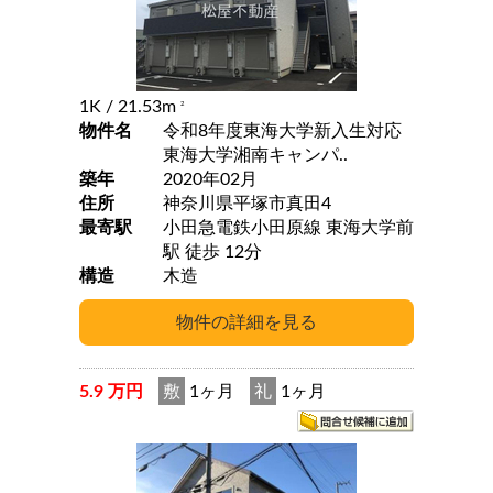
1K
/ 21.53m
2
物件名
令和8年度東海大学新入生対応
東海大学湘南キャンパ..
築年
2020年02月
住所
神奈川県平塚市真田4
最寄駅
小田急電鉄小田原線 東海大学前
駅 徒歩 12分
構造
木造
5.9 万円
敷
1ヶ月
礼
1ヶ月