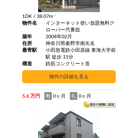
1DK
/ 38.07m
2
物件名
インターネット使い放題無料ク
ローバー弐番舘
築年
2004年02月
住所
神奈川県秦野市南矢名
最寄駅
小田急電鉄小田原線 東海大学前
駅 徒歩 11分
構造
鉄筋コンクリート造
5.6 万円
敷
0ヶ月
礼
0ヶ月