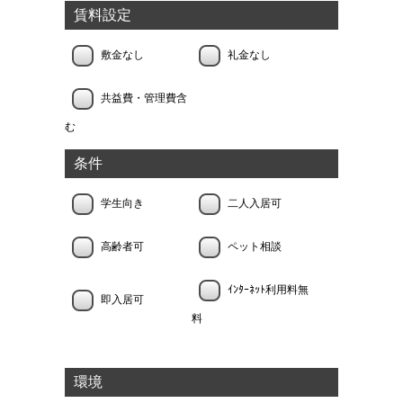
賃料設定
敷金なし
礼金なし
共益費・管理費含
む
条件
学生向き
二人入居可
高齢者可
ペット相談
ｲﾝﾀｰﾈｯﾄ利用料無
即入居可
料
環境