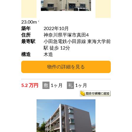
23.00m
2
築年
2022年10月
住所
神奈川県平塚市真田4
最寄駅
小田急電鉄小田原線 東海大学前
駅 徒歩 12分
構造
木造
5.2 万円
敷
1ヶ月
礼
1ヶ月