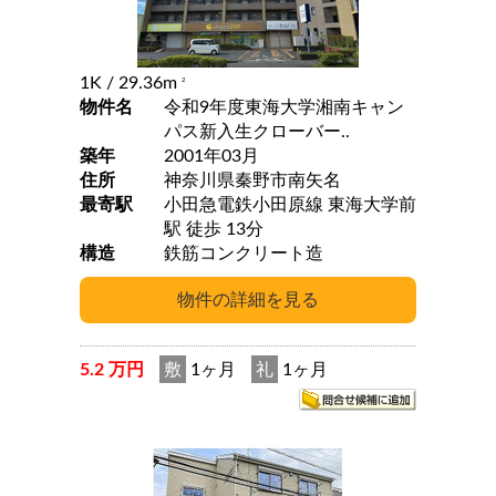
1K
/ 29.36m
2
物件名
令和9年度東海大学湘南キャン
パス新入生クローバー..
築年
2001年03月
住所
神奈川県秦野市南矢名
最寄駅
小田急電鉄小田原線 東海大学前
駅 徒歩 13分
構造
鉄筋コンクリート造
5.2 万円
敷
1ヶ月
礼
1ヶ月