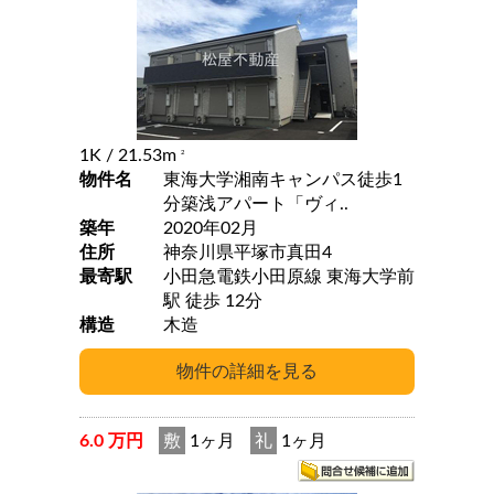
1K
/ 21.53m
2
物件名
東海大学湘南キャンパス徒歩1
分築浅アパート「ヴィ..
築年
2020年02月
住所
神奈川県平塚市真田4
最寄駅
小田急電鉄小田原線 東海大学前
駅 徒歩 12分
構造
木造
6.0 万円
敷
1ヶ月
礼
1ヶ月