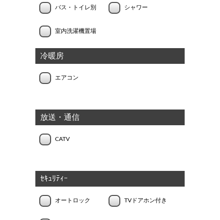
バス・トイレ別
シャワー
室内洗濯機置場
冷暖房
エアコン
放送・通信
CATV
ｾｷｭﾘﾃｨｰ
オートロック
TVドアホン付き