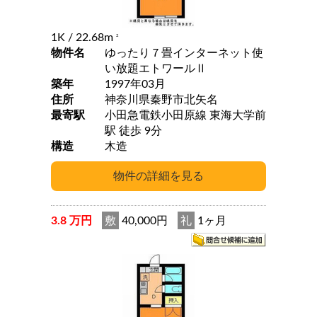
1K
/ 22.68m
2
物件名
ゆったり７畳インターネット使
い放題エトワールⅡ
築年
1997年03月
住所
神奈川県秦野市北矢名
最寄駅
小田急電鉄小田原線 東海大学前
駅 徒歩 9分
構造
木造
3.8 万円
敷
40,000円
礼
1ヶ月