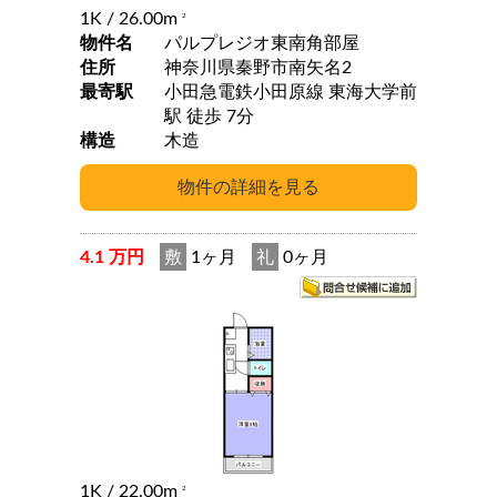
1K
/ 26.00m
2
物件名
パルプレジオ東南角部屋
住所
神奈川県秦野市南矢名2
最寄駅
小田急電鉄小田原線 東海大学前
駅 徒歩 7分
構造
木造
4.1 万円
敷
1ヶ月
礼
0ヶ月
1K
/ 22.00m
2