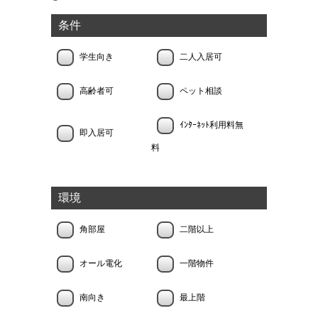
条件
学生向き
二人入居可
高齢者可
ペット相談
ｲﾝﾀｰﾈｯﾄ利用料無
即入居可
料
環境
角部屋
二階以上
オール電化
一階物件
南向き
最上階