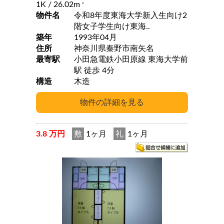
1K
/ 26.02m
2
物件名
令和8年度東海大学新入生向け2
階女子学生向け東海..
築年
1993年04月
住所
神奈川県秦野市南矢名
最寄駅
小田急電鉄小田原線 東海大学前
駅 徒歩 4分
構造
木造
3.8 万円
敷
1ヶ月
礼
1ヶ月