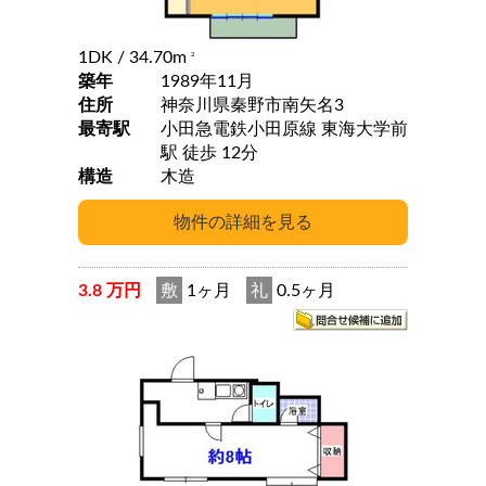
1DK
/ 34.70m
2
築年
1989年11月
住所
神奈川県秦野市南矢名3
最寄駅
小田急電鉄小田原線 東海大学前
駅 徒歩 12分
構造
木造
3.8 万円
敷
1ヶ月
礼
0.5ヶ月