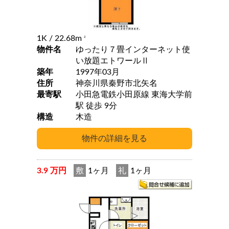
1K
/ 22.68m
2
物件名
ゆったり７畳インターネット使
い放題エトワールⅡ
築年
1997年03月
住所
神奈川県秦野市北矢名
最寄駅
小田急電鉄小田原線 東海大学前
駅 徒歩 9分
構造
木造
3.9 万円
敷
1ヶ月
礼
1ヶ月