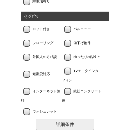
駐車場有り
その他
ロフト付き
バルコニー
フローリング
値下げ物件
外国人の方相談
ゆったり8帖以上
TVモニタインタ
短期貸対応
フォン
インターネット無
鉄筋コンクリート
料
造
ウォシュレット