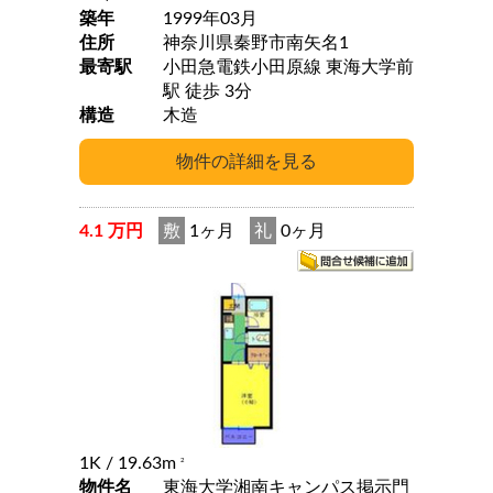
築年
1999年03月
住所
神奈川県秦野市南矢名1
最寄駅
小田急電鉄小田原線 東海大学前
駅 徒歩 3分
構造
木造
4.1 万円
敷
1ヶ月
礼
0ヶ月
1K
/ 19.63m
2
物件名
東海大学湘南キャンパス掲示門