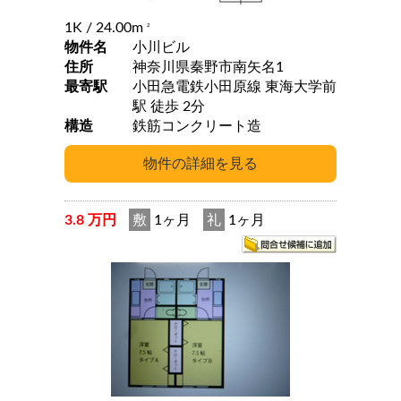
1K
/ 24.00m
2
物件名
小川ビル
住所
神奈川県秦野市南矢名1
最寄駅
小田急電鉄小田原線 東海大学前
駅 徒歩 2分
構造
鉄筋コンクリート造
3.8 万円
敷
1ヶ月
礼
1ヶ月