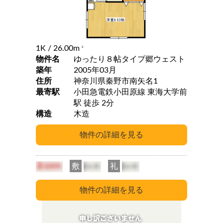
1K
/ 26.00m
2
物件名
ゆったり８帖タイプ郷ウェスト
築年
2005年03月
住所
神奈川県秦野市南矢名1
最寄駅
小田急電鉄小田原線 東海大学前
駅 徒歩 2分
構造
木造
敷
礼