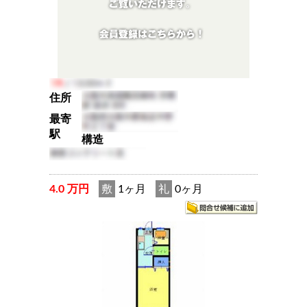
住所
最寄
駅
構造
4.0 万円
敷
1ヶ月
礼
0ヶ月