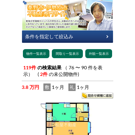
119件
の検索結果
（ 76 〜 90 件を表
示） (
2件
の未公開物件)
3.8 万円
敷
1ヶ月
礼
1ヶ月