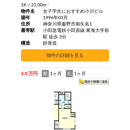
1K
/ 21.00m
2
物件名
女子学生におすすめ小川ビル
築年
1996年03月
住所
神奈川県秦野市南矢名1
最寄駅
小田急電鉄小田原線 東海大学前
駅 徒歩 3分
構造
鉄骨造
4.0 万円
敷
1ヶ月
礼
1ヶ月