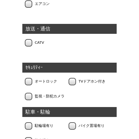
エアコン
放送・通信
CATV
ｾｷｭﾘﾃｨｰ
オートロック
TVドアホン付き
監視・防犯カメラ
駐車・駐輪
駐輪場有り
バイク置場有り