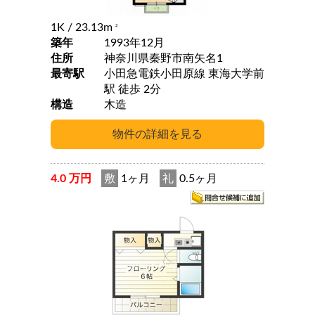
1K
/ 23.13m
2
築年
1993年12月
住所
神奈川県秦野市南矢名1
最寄駅
小田急電鉄小田原線 東海大学前
駅 徒歩 2分
構造
木造
4.0 万円
敷
1ヶ月
礼
0.5ヶ月