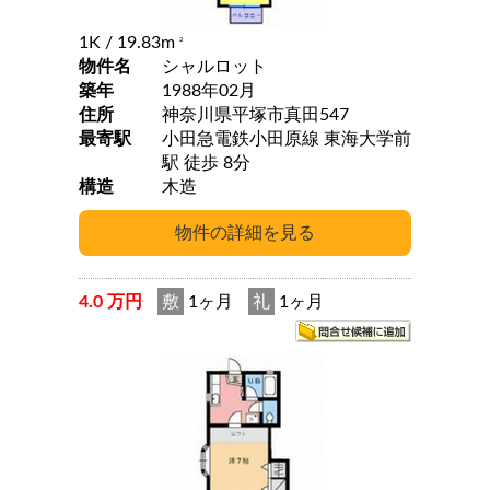
1K
/ 19.83m
2
物件名
シャルロット
築年
1988年02月
住所
神奈川県平塚市真田547
最寄駅
小田急電鉄小田原線 東海大学前
駅 徒歩 8分
構造
木造
4.0 万円
敷
1ヶ月
礼
1ヶ月