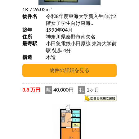
1K
/ 26.02m
2
物件名
令和8年度東海大学新入生向け2
階女子学生向け東海..
築年
1993年04月
住所
神奈川県秦野市南矢名
最寄駅
小田急電鉄小田原線 東海大学前
駅 徒歩 4分
構造
木造
3.8 万円
敷
40,000円
礼
1ヶ月