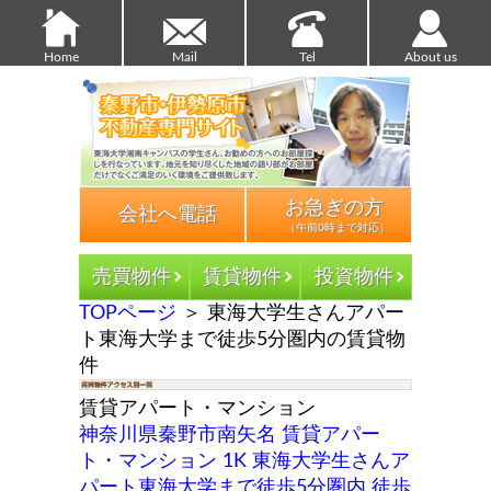
Home
Mail
Tel
About us
お急ぎの方
会社へ電話
（午前0時まで対応）
TOPページ
＞
東海大学生さんアパー
ト東海大学まで徒歩5分圏内の賃貸物
件
賃貸アパート・マンション
神奈川県秦野市南矢名 賃貸アパー
ト・マンション 1K 東海大学生さんア
パート東海大学まで徒歩5分圏内 徒歩