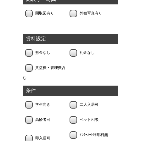
間取図有り
外観写真有り
賃料設定
敷金なし
礼金なし
共益費・管理費含
む
条件
学生向き
二人入居可
高齢者可
ペット相談
ｲﾝﾀｰﾈｯﾄ利用料無
即入居可