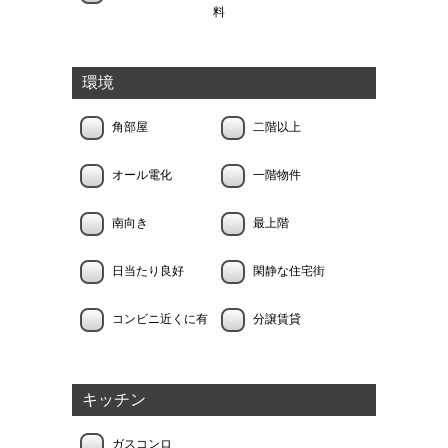
料
環境
角部屋
二階以上
オール電化
一階物件
南向き
最上階
日当たり良好
閑静な住宅街
コンビニ近くに有
分譲賃貸
キッチン
ガスコンロ