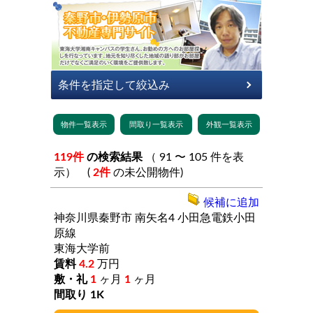
119件
の検索結果
（ 91 〜 105 件を表
示） (
2件
の未公開物件)
候補に追加
神奈川県秦野市
南矢名4
小田急電鉄小田
原線
東海大学前
4.2
万円
1
ヶ月
1
ヶ月
1K