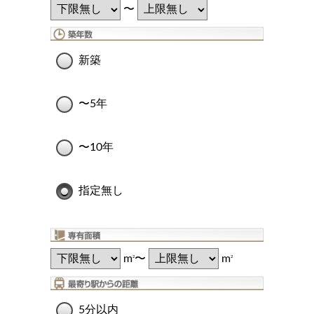
〜
新築
〜5年
〜10年
指定無し
m
〜
m
2
2
5分以内