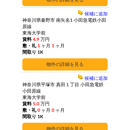
詳細
候補に追加
神奈川県秦野市
南矢名1
小田急電鉄小田
原線
東海大学前
4.9
万円
1
ヶ月
1
ヶ月
1K
詳細
候補に追加
神奈川県平塚市
真田１丁目
小田急電鉄
小田原線
東海大学前
5.0
万円
0
ヶ月
0
ヶ月
1K
詳細