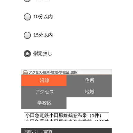
10分以内
15分以内
指定無し
沿線
住所
アクセス
地域
学校区
間取り・写真