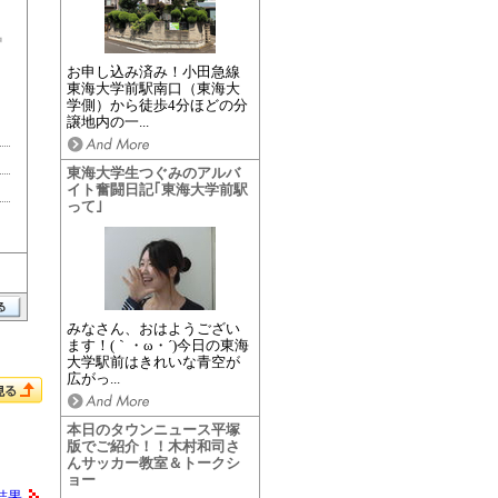
お申し込み済み！小田急線
東海大学前駅南口（東海大
学側）から徒歩4分ほどの分
譲地内の一...
東海大学生つぐみのアルバ
イト奮闘日記｢東海大学前駅
って｣
みなさん、おはようござい
ます！(｀・ω・´)今日の東海
大学駅前はきれいな青空が
広がっ...
本日のタウンニュース平塚
版でご紹介！！木村和司さ
んサッカー教室＆トークシ
ョー
結果