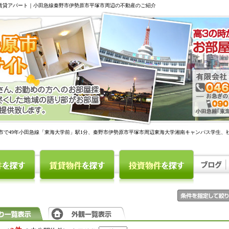
駅賃貸アパート｜小田急線秦野市伊勢原市平塚市周辺の不動産のご紹介
市で49年小田急線「東海大学前」駅1分、秦野市伊勢原市平塚市周辺東海大学湘南キャンパス学生、