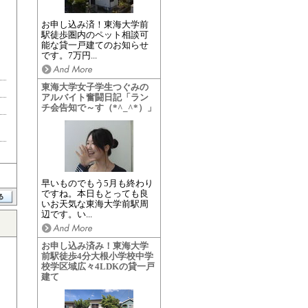
お申し込み済！東海大学前
駅徒歩圏内のペット相談可
能な貸一戸建てのお知らせ
です。7万円...
東海大学女子学生つぐみの
アルバイト奮闘日記「ラン
チ会告知で～す（*^_^*）」
早いものでもう5月も終わり
ですね。本日もとっても良
いお天気な東海大学前駅周
辺です。い...
お申し込み済み！東海大学
前駅徒歩4分大根小学校中学
校学区域広々4LDKの貸一戸
建て