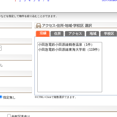
1
2
3
4
5
6
7
8
件などを指定して物件を絞り込むことができます。
沿線
住所
アクセス
地域
学校区
し
※CTRL+Clickで複数選択できます。
指定無し
外観写真有り