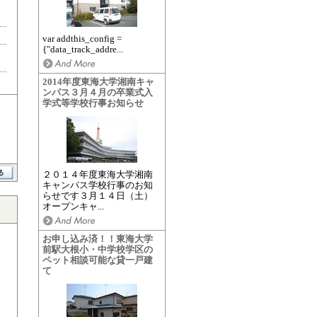
var addthis_config =
{"data_track_addre...
2014年度東海大学湘南キャ
ンパス３月４月の卒業式入
学式等学校行事お知らせ
２０１４年度東海大学湘南
キャンパス学校行事のお知
らせです３月１４日（土）
オープンキャ...
お申し込み済！！東海大学
前駅大根小・中学校学区の
ペット相談可能な貸一戸建
て