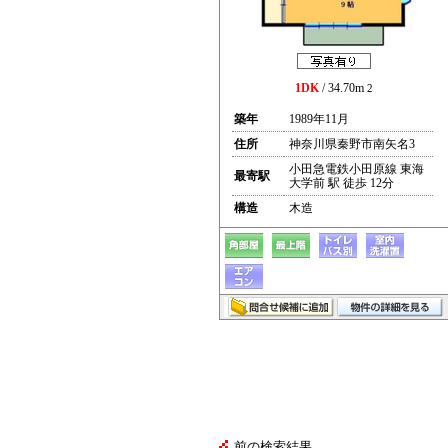
1DK
/ 34.70m
2
築年
1989年11月
住所
神奈川県秦野市南矢名3
小田急電鉄小田原線 東海
最寄駅
大学前 駅 徒歩 12分
構造
木造
前の検索結果