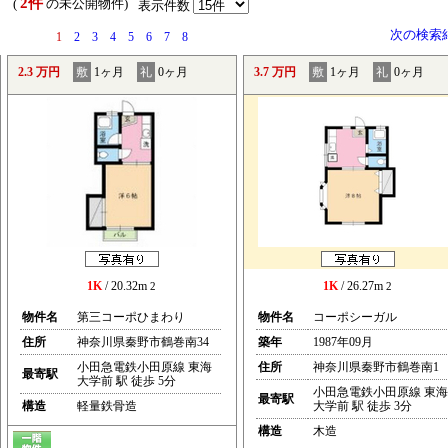
2件
） (
の未公開物件)
表示件数
次の検索
1
2
3
4
5
6
7
8
2.3 万円
敷
1ヶ月
礼
0ヶ月
3.7 万円
敷
1ヶ月
礼
0ヶ月
1K
/ 20.32m
1K
/ 26.27m
2
2
物件名
第三コーポひまわり
物件名
コーポシーガル
住所
神奈川県秦野市鶴巻南34
築年
1987年09月
小田急電鉄小田原線 東海
住所
神奈川県秦野市鶴巻南1
最寄駅
大学前 駅 徒歩 5分
小田急電鉄小田原線 東海
最寄駅
構造
軽量鉄骨造
大学前 駅 徒歩 3分
構造
木造