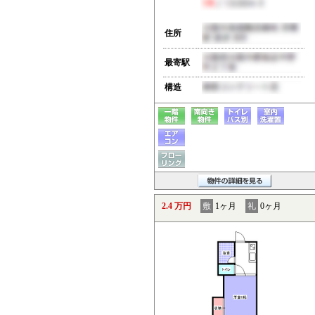
住所
最寄駅
構造
2.4 万円
敷
1ヶ月
礼
0ヶ月