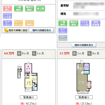
最寄駅
構造
6.0 万円
敷
0ヶ月
礼
1ヶ月
3.5 万円
敷
1ヶ月
礼
0ヶ月
1K
/ 41.27m
1K
/ 23.13m
2
2