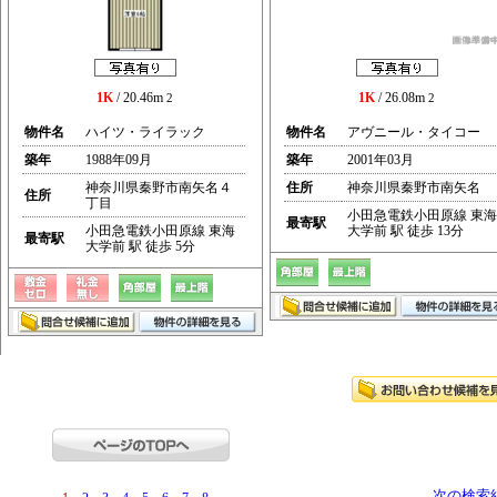
1K
/ 20.46m
1K
/ 26.08m
2
2
物件名
ハイツ・ライラック
物件名
アヴニール・タイコー
築年
1988年09月
築年
2001年03月
神奈川県秦野市南矢名４
住所
神奈川県秦野市南矢名
住所
丁目
小田急電鉄小田原線 東海
最寄駅
小田急電鉄小田原線 東海
大学前 駅 徒歩 13分
最寄駅
大学前 駅 徒歩 5分
次の検索