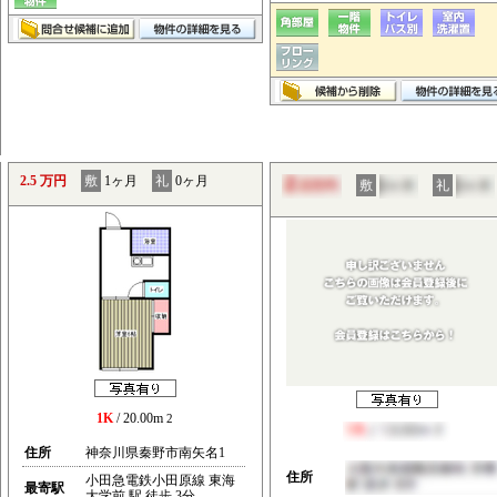
2.5 万円
敷
1ヶ月
礼
0ヶ月
敷
礼
1K
/ 20.00m
2
住所
神奈川県秦野市南矢名1
住所
小田急電鉄小田原線 東海
最寄駅
大学前 駅 徒歩 3分