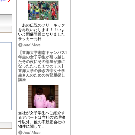
あの伝説のフリーキック
を再現いたします！！いよ
いよ開催間近になりました
サッカー元日...
【東海大学湘南キャンパス1
年生の女子学生が引っ越し
たその夜にその部屋が嫌に
なったたった１つのミス】
東海大学の歩き方⑨女子学
生さんのためのお部屋探し
講座
当社が女子学生へご紹介す
るアパートは当社の管理物
件以外、他の不動産会社の
物件に関して...