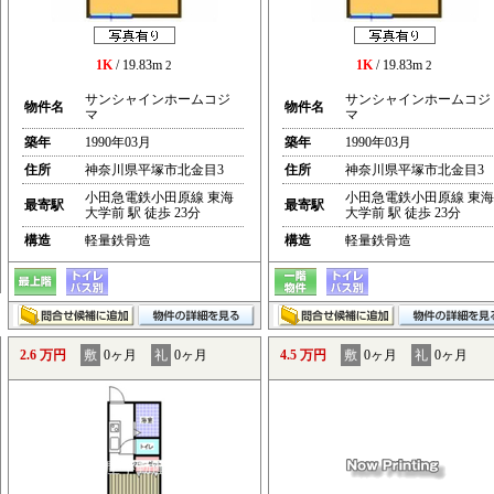
1K
/ 19.83m
1K
/ 19.83m
2
2
サンシャインホームコジ
サンシャインホームコジ
物件名
物件名
マ
マ
築年
1990年03月
築年
1990年03月
住所
神奈川県平塚市北金目3
住所
神奈川県平塚市北金目3
小田急電鉄小田原線 東海
小田急電鉄小田原線 東海
最寄駅
最寄駅
大学前 駅 徒歩 23分
大学前 駅 徒歩 23分
構造
軽量鉄骨造
構造
軽量鉄骨造
2.6 万円
敷
0ヶ月
礼
0ヶ月
4.5 万円
敷
0ヶ月
礼
0ヶ月