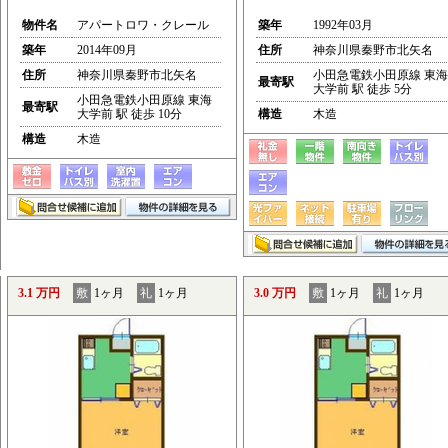
物件名
アパートロワ・クレール
築年
1992年03月
築年
2014年09月
住所
神奈川県秦野市北矢名
住所
神奈川県秦野市北矢名
小田急電鉄小田原線 東海
最寄駅
大学前 駅 徒歩 5分
小田急電鉄小田原線 東海
最寄駅
大学前 駅 徒歩 10分
構造
木造
構造
木造
3.1 万円
敷
1ヶ月
礼
1ヶ月
3.0 万円
敷
1ヶ月
礼
1ヶ月