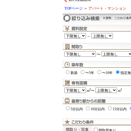
TOPページ
＞
アパート・マンション
※賃料、こだわり条
～
〜
新築
〜5年
〜10年
指定無
2
2
m
〜
m
5分以内
10分以内
15分以内
間取り・写真
間取図有り