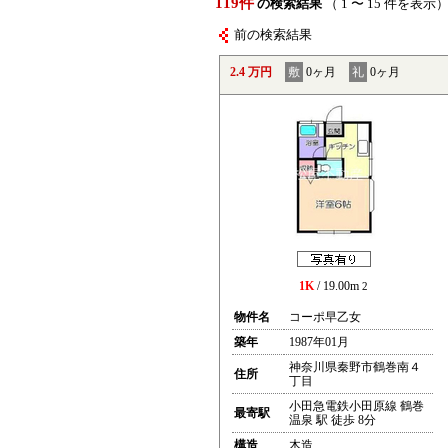
119件
の検索結果
（ 1 〜 15 件を表示
前の検索結果
2.4 万円
敷
0ヶ月
礼
0ヶ月
1K
/ 19.00m
2
物件名
コーポ早乙女
築年
1987年01月
神奈川県秦野市鶴巻南４
住所
丁目
小田急電鉄小田原線 鶴巻
最寄駅
温泉 駅 徒歩 8分
構造
木造