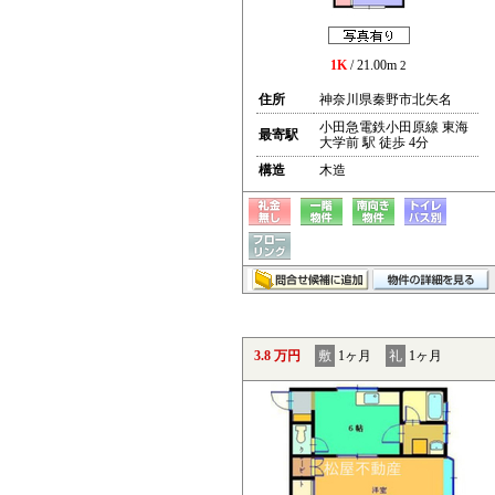
1K
/ 21.00m
2
住所
神奈川県秦野市北矢名
小田急電鉄小田原線 東海
最寄駅
大学前 駅 徒歩 4分
構造
木造
3.8 万円
敷
1ヶ月
礼
1ヶ月