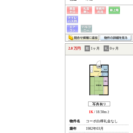
2.0 万円
敷
1ヶ月
礼
0ヶ月
1K
/ 18.50m
2
物件名
コーポ白樺礼金なし
築年
1982年03月