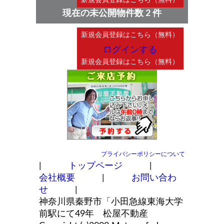
現在の未公開物件数 2 件
ログインする
プライバシーポリシーについて
|
トップページ
|
会社概要
|
お問い合わ
せ
|
神奈川県秦野市「小田急線東海大学
前駅にて49年 松屋不動産