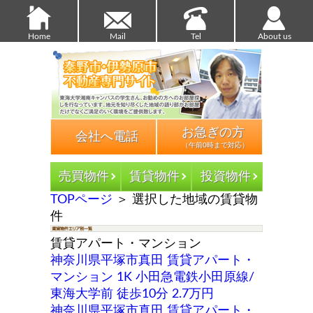
Home
Mail
Tel
About us
お急ぎの方
会社へ電話
（午前0時まで対応）
TOPページ
＞
選択した地域の賃貸物
件
賃貸アパート・マンション
神奈川県平塚市真田 賃貸アパート・
マンション 1K 小田急電鉄小田原線/
東海大学前 徒歩10分 2.7万円
神奈川県平塚市真田 賃貸アパート・