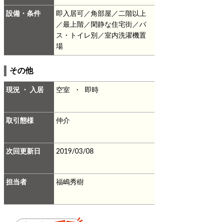
設備・条件
即入居可／角部屋／二階以上
／最上階／閑静な住宅街／バ
ス・トイレ別／室内洗濯機置
場
その他
現況 ・ 入居
空室 ・ 即時
取引態様
仲介
次回更新日
2019/03/08
担当者
福嶋秀樹