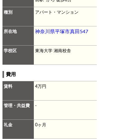
種別
アパート・マンション
所在地
神奈川県平塚市真田547
学校区
東海大学 湘南校舎
費用
賃料
4万円
管理・共益費
-
礼金
0ヶ月