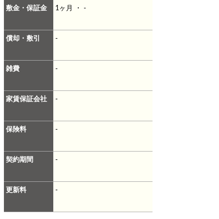
敷金・保証金
1ヶ月 ・ -
償却・敷引
-
雑費
-
家賃保証会社
-
保険料
-
契約期間
-
更新料
-