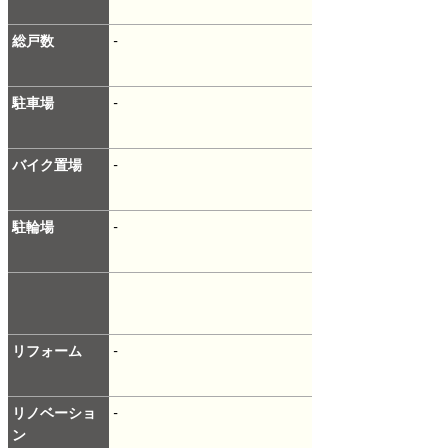
総戸数
-
駐車場
-
バイク置場
-
駐輪場
-
リフォーム
-
リノベーショ
-
ン