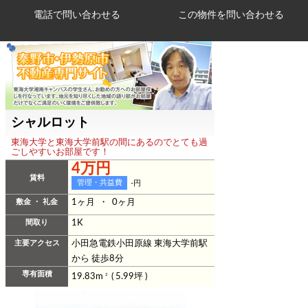
電話で問い合わせる
シャルロット
東海大学と東海大学前駅の間にあるのでとても過
ごしやすいお部屋です！
4万円
賃料
管理・共益費
-円
敷金 ・ 礼金
1ヶ月 ・ 0ヶ月
間取り
1K
主要アクセス
小田急電鉄小田原線 東海大学前駅
から 徒歩8分
専有面積
19.83m
2
( 5.99坪 )