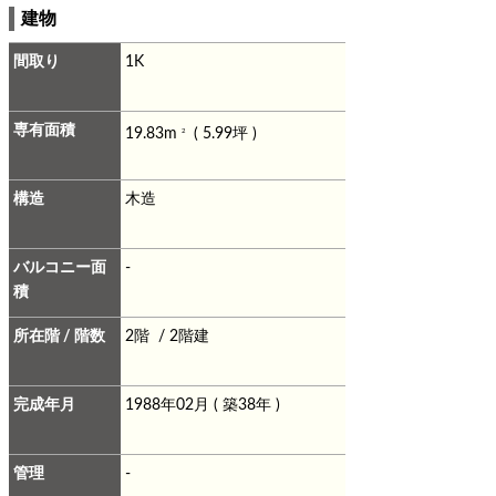
建物
間取り
1K
専有面積
19.83m
( 5.99坪 )
2
構造
木造
バルコニー面
-
積
所在階 / 階数
2階 / 2階建
完成年月
1988年02月 ( 築38年 )
管理
-