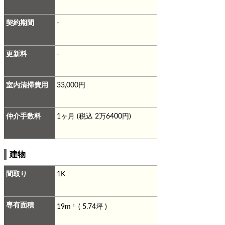
契約期間
-
更新料
-
室内清掃費用
33,000円
仲介手数料
1ヶ月 (税込 2万6400円)
建物
間取り
1K
専有面積
19m
( 5.74坪 )
2