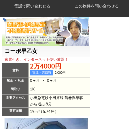
電話で問い合わせる
コーポ早乙女
家電付き、インターネット使い放題！
2万4000円
賃料
管理・共益費
2,000円
敷金 ・ 礼金
0ヶ月 ・ 0ヶ月
間取り
1K
主要アクセス
小田急電鉄小田原線 鶴巻温泉駅
から 徒歩8分
専有面積
19m
2
( 5.74坪 )