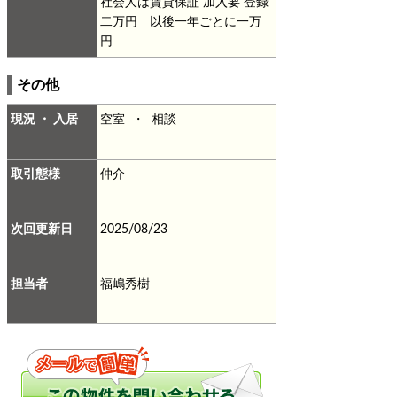
社会人は賃貸保証 加入要 登録
二万円 以後一年ごとに一万
円
その他
現況 ・ 入居
空室 ・ 相談
取引態様
仲介
次回更新日
2025/08/23
担当者
福嶋秀樹