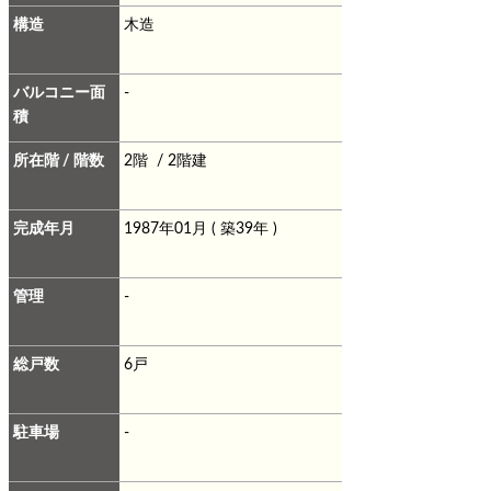
構造
木造
バルコニー面
-
積
所在階 / 階数
2階 / 2階建
完成年月
1987年01月 ( 築39年 )
管理
-
総戸数
6戸
駐車場
-