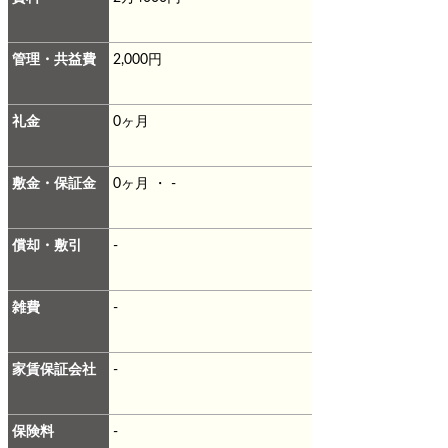
管理・共益費
2,000円
礼金
0ヶ月
敷金・保証金
0ヶ月 ・ -
償却・敷引
-
雑費
-
家賃保証会社
-
保険料
-