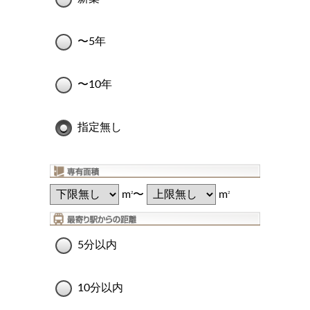
〜5年
〜10年
指定無し
m
〜
m
2
2
5分以内
10分以内