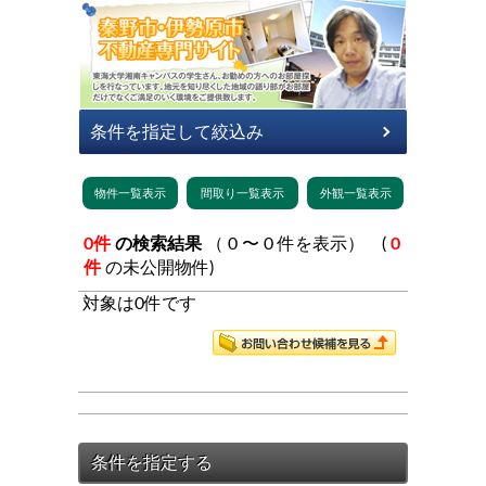
0件
の検索結果
（ 0 〜 0 件を表示） (
0
件
の未公開物件)
対象は0件です