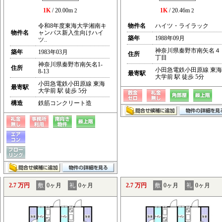
1K
/ 20.00m
1K
/ 20.46m
2
2
令和8年度東海大学湘南キ
物件名
ハイツ・ライラック
物件名
ャンパス新入生向けハイ
築年
1988年09月
ツ..
神奈川県秦野市南矢名４
築年
1983年03月
住所
丁目
神奈川県秦野市南矢名1-
住所
小田急電鉄小田原線 東海
8-13
最寄駅
大学前 駅 徒歩 5分
小田急電鉄小田原線 東海
最寄駅
大学前 駅 徒歩 5分
構造
鉄筋コンクリート造
2.7 万円
敷
0ヶ月
礼
0ヶ月
2.7 万円
敷
0ヶ月
礼
0ヶ月