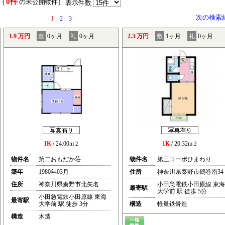
0件
 (
の未公開物件)
表示件数
次の検索
1
2
3
1.9 万円
敷
0ヶ月
礼
0ヶ月
2.3 万円
敷
1ヶ月
礼
0ヶ月
1K
/ 24.00m
1K
/ 20.32m
2
2
物件名
第二おもだか荘
物件名
第三コーポひまわり
築年
1980年03月
住所
神奈川県秦野市鶴巻南34
住所
神奈川県秦野市北矢名
小田急電鉄小田原線 東海
最寄駅
大学前 駅 徒歩 5分
小田急電鉄小田原線 東海
最寄駅
大学前 駅 徒歩 3分
構造
軽量鉄骨造
構造
木造