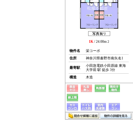
1K
/ 24.00m
2
物件名
栄コーポ
住所
神奈川県秦野市南矢名1
小田急電鉄小田原線 東海
最寄駅
大学前 駅 徒歩 3分
構造
木造