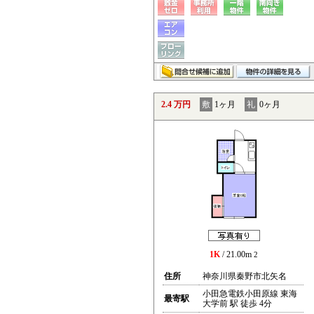
2.4 万円
敷
1ヶ月
礼
0ヶ月
1K
/ 21.00m
2
住所
神奈川県秦野市北矢名
小田急電鉄小田原線 東海
最寄駅
大学前 駅 徒歩 4分