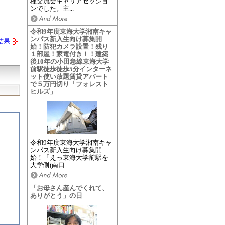
種交流会キャリアセッショ
ンでした。主...
令和9年度東海大学湘南キャ
ンパス新入生向け募集開
結果
始！防犯カメラ設置！残り
１部屋！家電付き！！建築
後10年の小田急線東海大学
前駅徒歩徒歩5分インターネ
ット使い放題賃貸アパート
で５万円切り「フォレスト
ヒルズ」
令和9年度東海大学湘南キャ
ンパス新入生向け募集開
始！「えっ東海大学前駅を
大学側(南口...
「お母さん産んでくれて、
ありがとう」の日