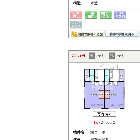
構造
木造
2.5 万円
敷
0ヶ月
礼
0ヶ月
1K
/ 24.00m
2
物件名
栄コーポ