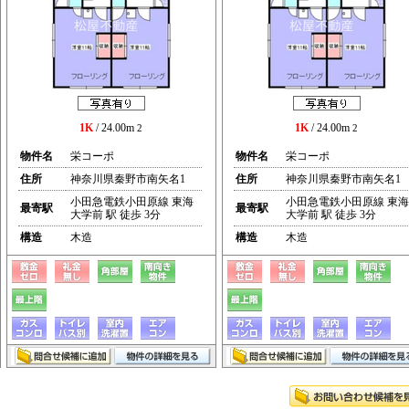
1K
/ 24.00m
1K
/ 24.00m
2
2
物件名
栄コーポ
物件名
栄コーポ
住所
神奈川県秦野市南矢名1
住所
神奈川県秦野市南矢名1
小田急電鉄小田原線 東海
小田急電鉄小田原線 東海
最寄駅
最寄駅
大学前 駅 徒歩 3分
大学前 駅 徒歩 3分
構造
木造
構造
木造