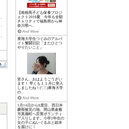
【南相馬子ども保養プロジ
ェクト2018夏 今年も全額
チャリティで福島県から神
奈川県へ...
東海大学生つぐみのアルバ
イト奮闘日記「またひとつ
やりたいこと」
皆さん、おはようごうざい
ます！ 早くも１１月に突入
しましたね！('〇';)東海大学
の...
5月14日から8度目、西日本
豪雨被災の地、岡山県倉敷
市真備町へ災害ボランティ
ア入りします。小学2年生の
女の子にぬいぐるみと絵本
を届けに！