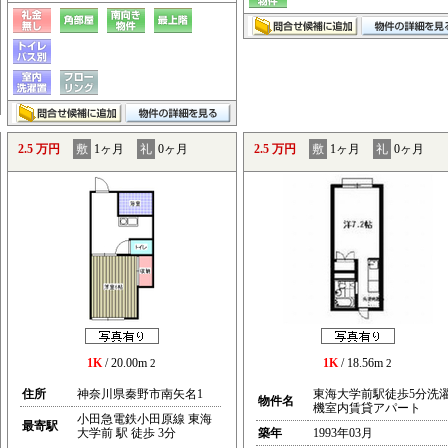
2.5 万円
敷
1ヶ月
礼
0ヶ月
2.5 万円
敷
1ヶ月
礼
0ヶ月
1K
/ 20.00m
1K
/ 18.56m
2
2
住所
神奈川県秦野市南矢名1
東海大学前駅徒歩5分洗
物件名
機室内賃貸アパート
小田急電鉄小田原線 東海
最寄駅
大学前 駅 徒歩 3分
築年
1993年03月