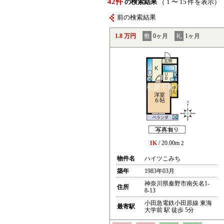
42件
の検索結果
（ 1 〜 15 件を表示）
前の検索結果
1.8 万円
敷
0ヶ月
礼
1ヶ月
1K
/ 20.00m
2
物件名
ハイツこみち
築年
1983年03月
神奈川県秦野市南矢名1-
住所
8-13
小田急電鉄小田原線 東海
最寄駅
大学前 駅 徒歩 5分