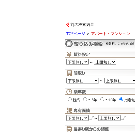
前の検索結果
TOPページ
＞
アパート・マンション
※賃料、こだわり条
～
〜
新築
〜5年
〜10年
指定無
2
2
m
〜
m