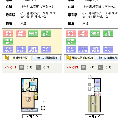
築年
1978年09月
築年
1978年09月
住所
神奈川県秦野市南矢名1
住所
神奈川県秦野市南矢名1
小田急電鉄小田原線 東海
小田急電鉄小田原線 東海
最寄駅
最寄駅
大学前 駅 徒歩 3分
大学前 駅 徒歩 3分
構造
木造
構造
木造
2.5 万円
敷
0ヶ月
礼
0ヶ月
2.6 万円
敷
0ヶ月
礼
0ヶ月