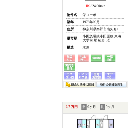
1K
/ 24.00m
2
物件名
栄コーポ
築年
1978年09月
住所
神奈川県秦野市南矢名1
小田急電鉄小田原線 東海
最寄駅
大学前 駅 徒歩 3分
構造
木造
2.7 万円
敷
0ヶ月
礼
0ヶ月