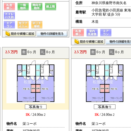
住所
神奈川県秦野市南矢名
小田急電鉄小田原線 東海
最寄駅
大学前 駅 徒歩 5分
構造
木造
2.5 万円
敷
0ヶ月
礼
0ヶ月
2.5 万円
敷
0ヶ月
礼
0ヶ月
1K
/ 24.00m
1K
/ 24.00m
2
2
物件名
栄コーポ
物件名
栄コーポ