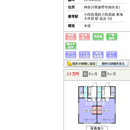
築年
1978年09月
住所
神奈川県秦野市南矢名1
小田急電鉄小田原線 東海
最寄駅
大学前 駅 徒歩 3分
構造
木造
2.5 万円
敷
0ヶ月
礼
0ヶ月