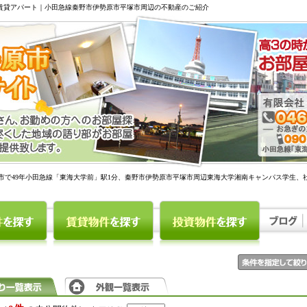
駅賃貸アパート｜小田急線秦野市伊勢原市平塚市周辺の不動産のご紹介
市で49年小田急線「東海大学前」駅1分、秦野市伊勢原市平塚市周辺東海大学湘南キャンパス学生、