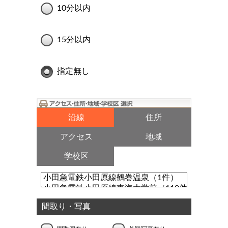
10分以内
15分以内
指定無し
沿線
住所
アクセス
地域
学校区
間取り・写真