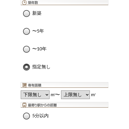
新築
〜5年
〜10年
指定無し
m
〜
m
2
2
5分以内