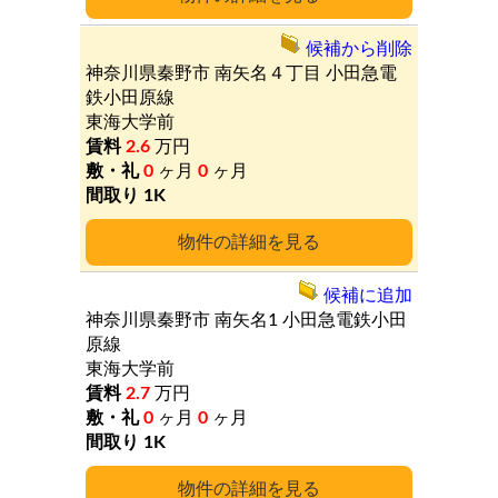
候補から削除
神奈川県秦野市
南矢名４丁目
小田急電
鉄小田原線
東海大学前
2.6
万円
0
ヶ月
0
ヶ月
1K
詳細
候補に追加
神奈川県秦野市
南矢名1
小田急電鉄小田
原線
東海大学前
2.7
万円
0
ヶ月
0
ヶ月
1K
詳細