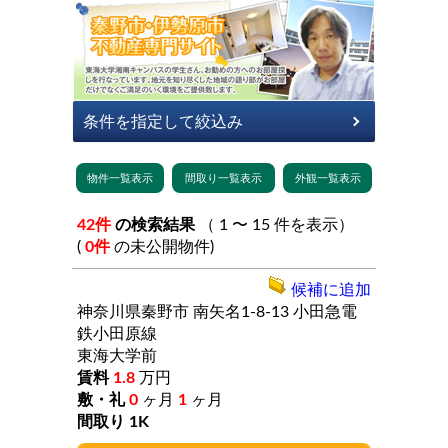
42件
の検索結果
（ 1 〜 15 件を表示）
(
0件
の未公開物件)
候補に追加
神奈川県秦野市
南矢名1-8-13
小田急電
鉄小田原線
東海大学前
1.8
万円
0
ヶ月
1
ヶ月
1K