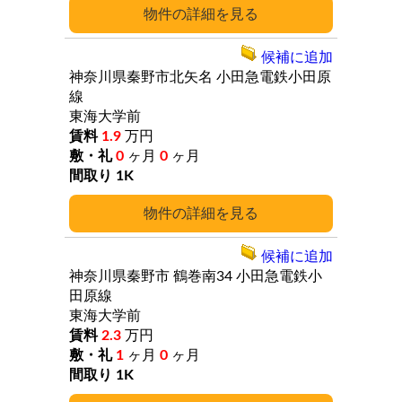
詳細
候補に追加
神奈川県秦野市北矢名
小田急電鉄小田原
線
東海大学前
1.9
万円
0
ヶ月
0
ヶ月
1K
詳細
候補に追加
神奈川県秦野市
鶴巻南34
小田急電鉄小
田原線
東海大学前
2.3
万円
1
ヶ月
0
ヶ月
1K