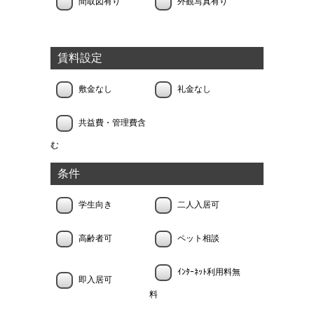
間取図有り
外観写真有り
賃料設定
敷金なし
礼金なし
共益費・管理費含
む
条件
学生向き
二人入居可
高齢者可
ペット相談
ｲﾝﾀｰﾈｯﾄ利用料無
即入居可
料