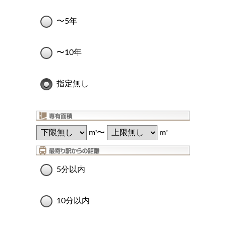
〜5年
〜10年
指定無し
m
〜
m
2
2
5分以内
10分以内