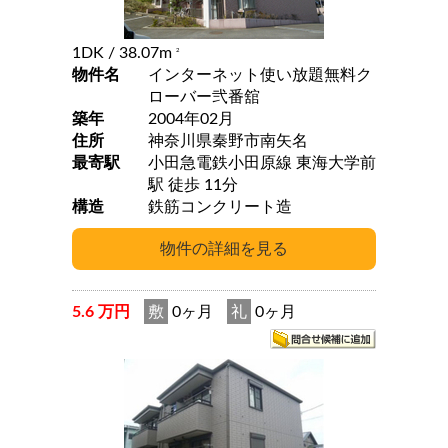
1DK
/ 38.07m
2
物件名
インターネット使い放題無料ク
ローバー弐番舘
築年
2004年02月
住所
神奈川県秦野市南矢名
最寄駅
小田急電鉄小田原線 東海大学前
駅 徒歩 11分
構造
鉄筋コンクリート造
5.6 万円
敷
0ヶ月
礼
0ヶ月