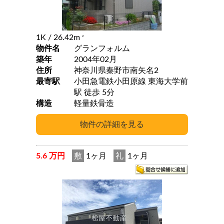
1K
/ 26.42m
2
物件名
グランフォルム
築年
2004年02月
住所
神奈川県秦野市南矢名2
最寄駅
小田急電鉄小田原線 東海大学前
駅 徒歩 5分
構造
軽量鉄骨造
5.6 万円
敷
1ヶ月
礼
1ヶ月