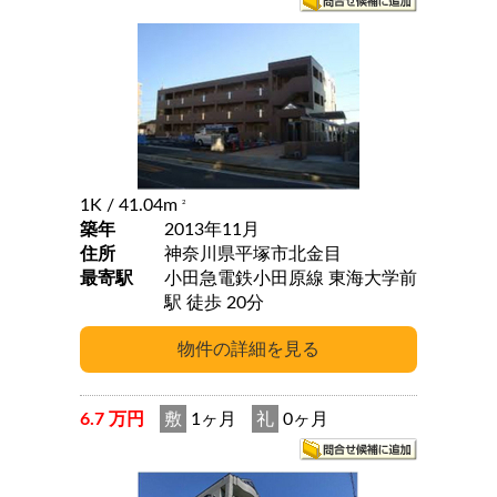
1K
/ 41.04m
2
築年
2013年11月
住所
神奈川県平塚市北金目
最寄駅
小田急電鉄小田原線 東海大学前
駅 徒歩 20分
6.7 万円
敷
1ヶ月
礼
0ヶ月