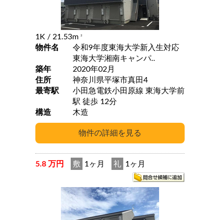
1K
/ 21.53m
2
物件名
令和9年度東海大学新入生対応
東海大学湘南キャンパ..
築年
2020年02月
住所
神奈川県平塚市真田4
最寄駅
小田急電鉄小田原線 東海大学前
駅 徒歩 12分
構造
木造
5.8 万円
敷
1ヶ月
礼
1ヶ月