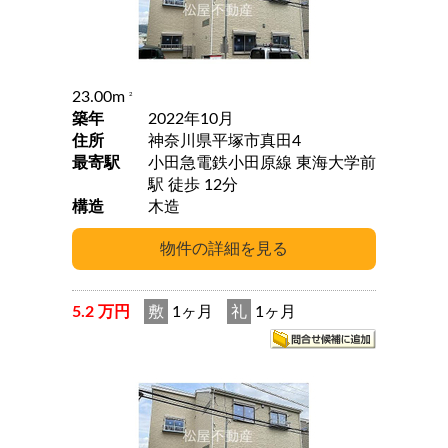
23.00m
2
築年
2022年10月
住所
神奈川県平塚市真田4
最寄駅
小田急電鉄小田原線 東海大学前
駅 徒歩 12分
構造
木造
5.2 万円
敷
1ヶ月
礼
1ヶ月