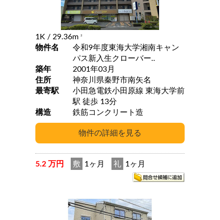
1K
/ 29.36m
2
物件名
令和9年度東海大学湘南キャン
パス新入生クローバー..
築年
2001年03月
住所
神奈川県秦野市南矢名
最寄駅
小田急電鉄小田原線 東海大学前
駅 徒歩 13分
構造
鉄筋コンクリート造
5.2 万円
敷
1ヶ月
礼
1ヶ月