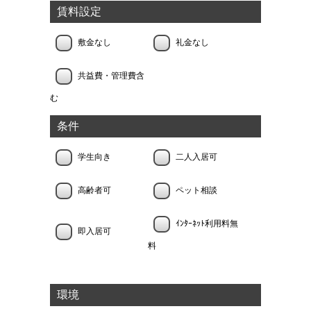
賃料設定
敷金なし
礼金なし
共益費・管理費含
む
条件
学生向き
二人入居可
高齢者可
ペット相談
ｲﾝﾀｰﾈｯﾄ利用料無
即入居可
料
環境