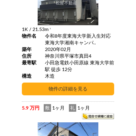
1K
/ 21.53m
2
物件名
令和8年度東海大学新入生対応
東海大学湘南キャンパ..
築年
2020年02月
住所
神奈川県平塚市真田4
最寄駅
小田急電鉄小田原線 東海大学前
駅 徒歩 12分
構造
木造
5.9 万円
敷
1ヶ月
礼
1ヶ月