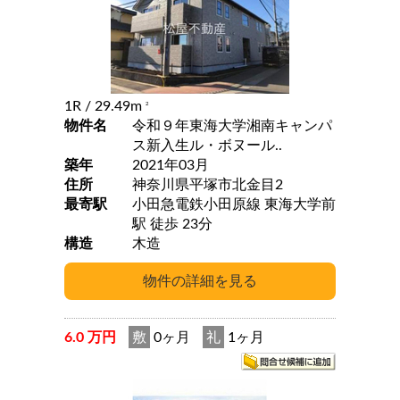
1R
/ 29.49m
2
物件名
令和９年東海大学湘南キャンパ
ス新入生ル・ボヌール..
築年
2021年03月
住所
神奈川県平塚市北金目2
最寄駅
小田急電鉄小田原線 東海大学前
駅 徒歩 23分
構造
木造
6.0 万円
敷
0ヶ月
礼
1ヶ月