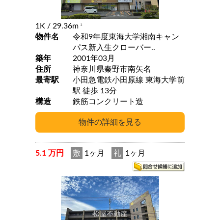
1K
/ 29.36m
2
物件名
令和9年度東海大学湘南キャン
パス新入生クローバー..
築年
2001年03月
住所
神奈川県秦野市南矢名
最寄駅
小田急電鉄小田原線 東海大学前
駅 徒歩 13分
構造
鉄筋コンクリート造
5.1 万円
敷
1ヶ月
礼
1ヶ月