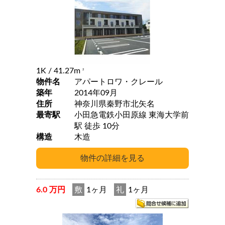
1K
/ 41.27m
2
物件名
アパートロワ・クレール
築年
2014年09月
住所
神奈川県秦野市北矢名
最寄駅
小田急電鉄小田原線 東海大学前
駅 徒歩 10分
構造
木造
6.0 万円
敷
1ヶ月
礼
1ヶ月