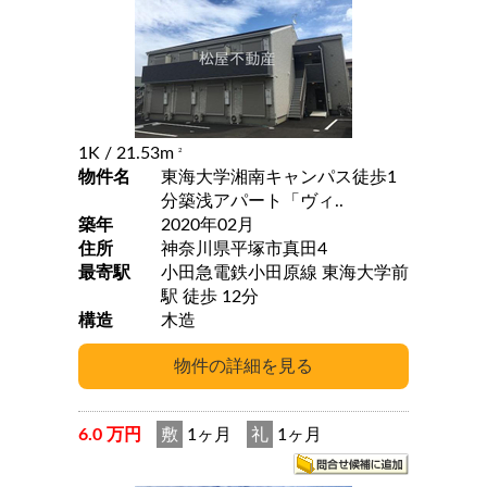
1K
/ 21.53m
2
物件名
東海大学湘南キャンパス徒歩1
分築浅アパート「ヴィ..
築年
2020年02月
住所
神奈川県平塚市真田4
最寄駅
小田急電鉄小田原線 東海大学前
駅 徒歩 12分
構造
木造
6.0 万円
敷
1ヶ月
礼
1ヶ月