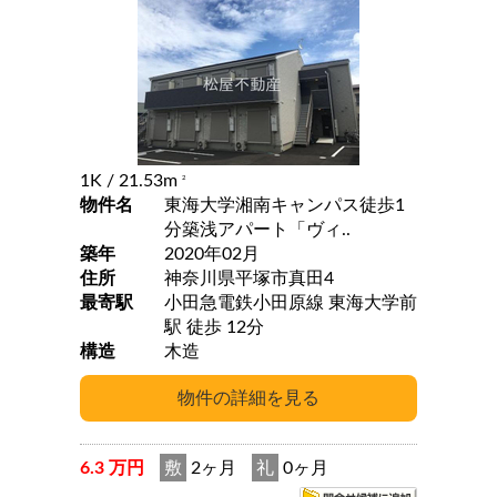
1K
/ 21.53m
2
物件名
東海大学湘南キャンパス徒歩1
分築浅アパート「ヴィ..
築年
2020年02月
住所
神奈川県平塚市真田4
最寄駅
小田急電鉄小田原線 東海大学前
駅 徒歩 12分
構造
木造
6.3 万円
敷
2ヶ月
礼
0ヶ月