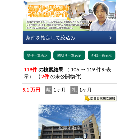
119件
の検索結果
（ 106 〜 119 件を表
示） (
2件
の未公開物件)
5.1 万円
敷
1ヶ月
礼
1ヶ月