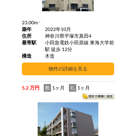
23.00m
2
築年
2022年10月
住所
神奈川県平塚市真田4
最寄駅
小田急電鉄小田原線 東海大学前
駅 徒歩 12分
構造
木造
5.2 万円
敷
1ヶ月
礼
1ヶ月