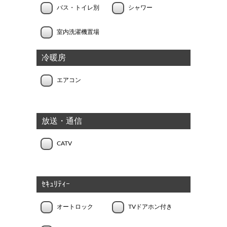
バス・トイレ別
シャワー
室内洗濯機置場
冷暖房
エアコン
放送・通信
CATV
ｾｷｭﾘﾃｨｰ
オートロック
TVドアホン付き