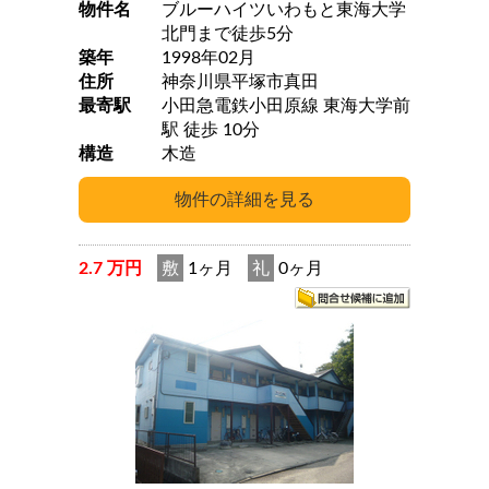
物件名
ブルーハイツいわもと東海大学
北門まで徒歩5分
築年
1998年02月
住所
神奈川県平塚市真田
最寄駅
小田急電鉄小田原線 東海大学前
駅 徒歩 10分
構造
木造
2.7 万円
敷
1ヶ月
礼
0ヶ月