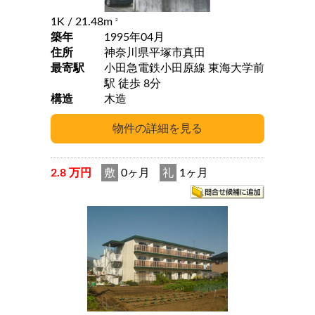
1K
/ 21.48m
2
築年
1995年04月
住所
神奈川県平塚市真田
最寄駅
小田急電鉄小田原線 東海大学前
駅 徒歩 8分
構造
木造
2.8 万円
敷
0ヶ月
礼
1ヶ月