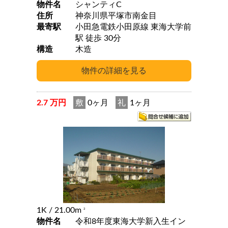
物件名
シャンティC
住所
神奈川県平塚市南金目
最寄駅
小田急電鉄小田原線 東海大学前
駅 徒歩 30分
構造
木造
2.7 万円
敷
0ヶ月
礼
1ヶ月
1K
/ 21.00m
2
物件名
令和8年度東海大学新入生イン