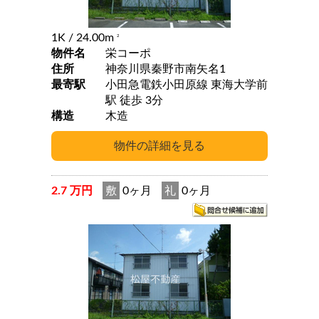
1K
/ 24.00m
2
物件名
栄コーポ
住所
神奈川県秦野市南矢名1
最寄駅
小田急電鉄小田原線 東海大学前
駅 徒歩 3分
構造
木造
2.7 万円
敷
0ヶ月
礼
0ヶ月