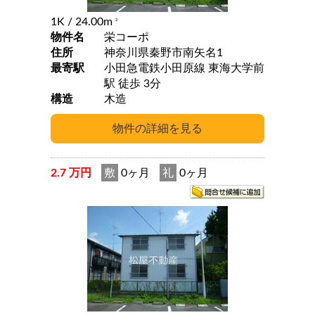
1K
/ 24.00m
2
物件名
栄コーポ
住所
神奈川県秦野市南矢名1
最寄駅
小田急電鉄小田原線 東海大学前
駅 徒歩 3分
構造
木造
2.7 万円
敷
0ヶ月
礼
0ヶ月