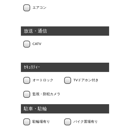
エアコン
放送・通信
CATV
ｾｷｭﾘﾃｨｰ
オートロック
TVドアホン付き
監視・防犯カメラ
駐車・駐輪
駐輪場有り
バイク置場有り