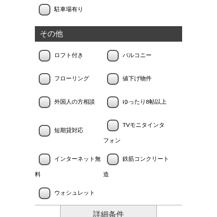
駐車場有り
その他
ロフト付き
バルコニー
フローリング
値下げ物件
外国人の方相談
ゆったり8帖以上
TVモニタインタ
短期貸対応
フォン
インターネット無
鉄筋コンクリート
料
造
ウォシュレット