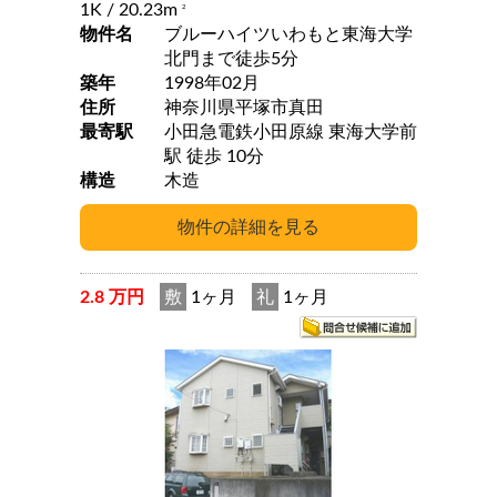
1K
/ 20.23m
2
物件名
ブルーハイツいわもと東海大学
北門まで徒歩5分
築年
1998年02月
住所
神奈川県平塚市真田
最寄駅
小田急電鉄小田原線 東海大学前
駅 徒歩 10分
構造
木造
2.8 万円
敷
1ヶ月
礼
1ヶ月