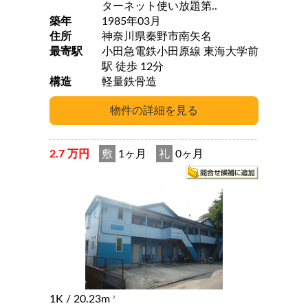
ターネット使い放題第..
築年
1985年03月
住所
神奈川県秦野市南矢名
最寄駅
小田急電鉄小田原線 東海大学前
駅 徒歩 12分
構造
軽量鉄骨造
2.7 万円
敷
1ヶ月
礼
0ヶ月
1K
/ 20.23m
2