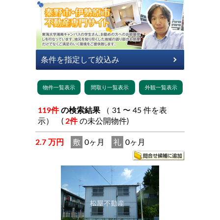
119件
の検索結果
（ 31 〜 45 件を表
示） (
2件
の未公開物件)
2.7 万円
敷
0ヶ月
礼
0ヶ月