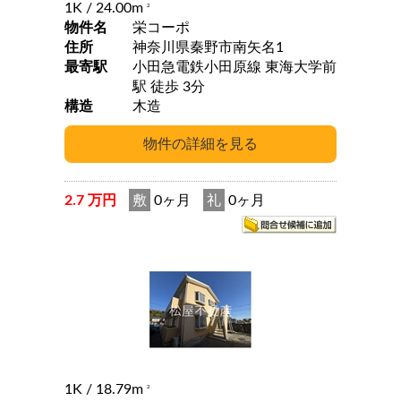
1K
/ 24.00m
2
物件名
栄コーポ
住所
神奈川県秦野市南矢名1
最寄駅
小田急電鉄小田原線 東海大学前
駅 徒歩 3分
構造
木造
2.7 万円
敷
0ヶ月
礼
0ヶ月
1K
/ 18.79m
2