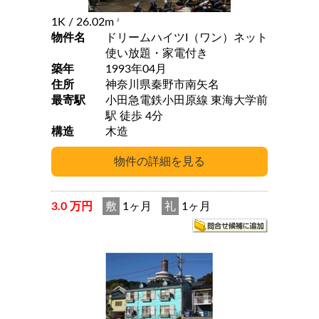
1K
/ 26.02m
2
物件名
ドリームハイツI（ワン）ネット
使い放題・家電付き
築年
1993年04月
住所
神奈川県秦野市南矢名
最寄駅
小田急電鉄小田原線 東海大学前
駅 徒歩 4分
構造
木造
3.0 万円
敷
1ヶ月
礼
1ヶ月