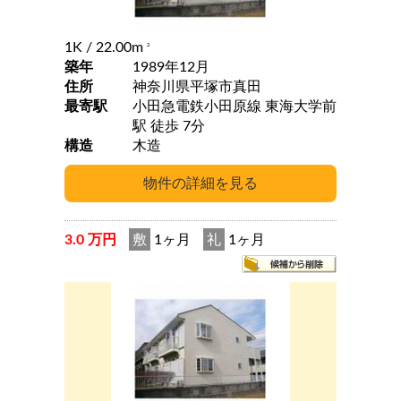
1K
/ 22.00m
2
築年
1989年12月
住所
神奈川県平塚市真田
最寄駅
小田急電鉄小田原線 東海大学前
駅 徒歩 7分
構造
木造
3.0 万円
敷
1ヶ月
礼
1ヶ月