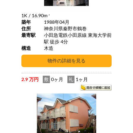
1K
/ 16.90m
2
築年
1988年04月
住所
神奈川県秦野市鶴巻
最寄駅
小田急電鉄小田原線 東海大学前
駅 徒歩 4分
構造
木造
2.9 万円
敷
0ヶ月
礼
1ヶ月