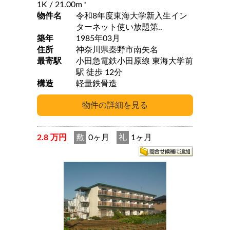
1K
/ 21.00m
2
物件名
令和8年度東海大学新入生イン
ターネット使い放題第..
築年
1985年03月
住所
神奈川県秦野市南矢名
最寄駅
小田急電鉄小田原線 東海大学前
駅 徒歩 12分
構造
軽量鉄骨造
2.8 万円
敷
0ヶ月
礼
1ヶ月