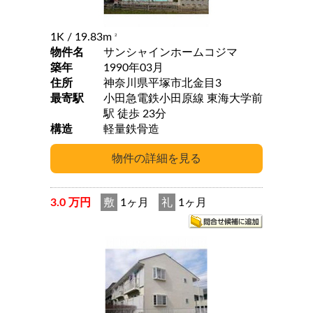
1K
/ 19.83m
2
物件名
サンシャインホームコジマ
築年
1990年03月
住所
神奈川県平塚市北金目3
最寄駅
小田急電鉄小田原線 東海大学前
駅 徒歩 23分
構造
軽量鉄骨造
3.0 万円
敷
1ヶ月
礼
1ヶ月