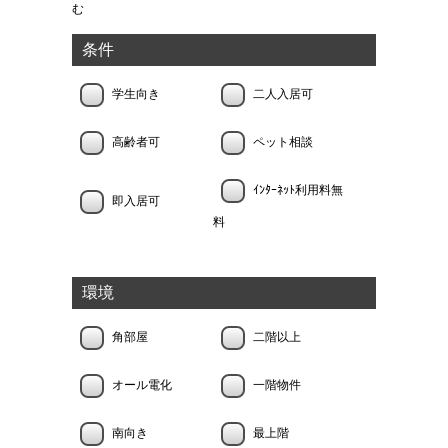
む
条件
学生向き
二人入居可
高齢者可
ペット相談
ｲﾝﾀｰﾈｯﾄ利用料無
即入居可
料
環境
角部屋
二階以上
オール電化
一階物件
南向き
最上階