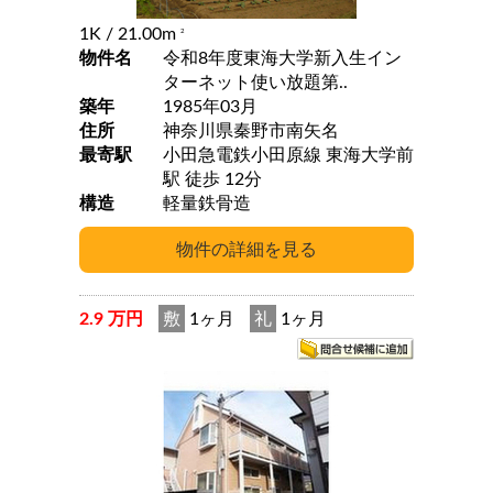
1K
/ 21.00m
2
物件名
令和8年度東海大学新入生イン
ターネット使い放題第..
築年
1985年03月
住所
神奈川県秦野市南矢名
最寄駅
小田急電鉄小田原線 東海大学前
駅 徒歩 12分
構造
軽量鉄骨造
2.9 万円
敷
1ヶ月
礼
1ヶ月