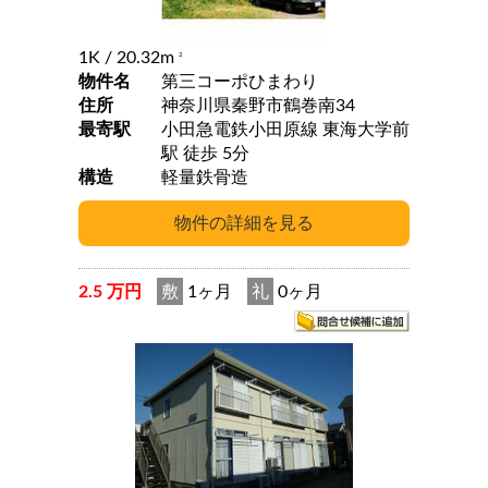
1K
/ 20.32m
2
物件名
第三コーポひまわり
住所
神奈川県秦野市鶴巻南34
最寄駅
小田急電鉄小田原線 東海大学前
駅 徒歩 5分
構造
軽量鉄骨造
2.5 万円
敷
1ヶ月
礼
0ヶ月