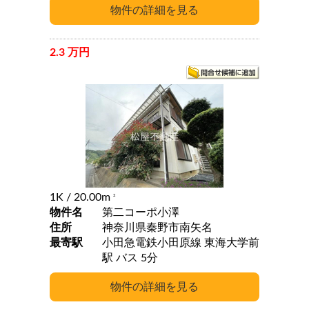
2.3 万円
1K
/ 20.00m
2
物件名
第二コーポ小澤
住所
神奈川県秦野市南矢名
最寄駅
小田急電鉄小田原線 東海大学前
駅 バス 5分