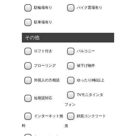
駐輪場有り
バイク置場有り
駐車場有り
その他
ロフト付き
バルコニー
フローリング
値下げ物件
外国人の方相談
ゆったり8帖以上
TVモニタインタ
短期貸対応
フォン
インターネット無
鉄筋コンクリート
料
造