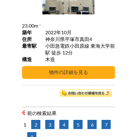
23.00m
2
築年
2022年10月
住所
神奈川県平塚市真田4
最寄駅
小田急電鉄小田原線 東海大学前
駅 徒歩 12分
構造
木造
前の検索結果
1
2
3
4
5
6
7