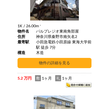
1K
/ 26.00m
2
物件名
パルプレジオ東南角部屋
住所
神奈川県秦野市南矢名2
最寄駅
小田急電鉄小田原線 東海大学前
駅 徒歩 7分
構造
木造
5.2 万円
敷
1ヶ月
礼
1ヶ月