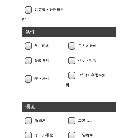
共益費・管理費含
む
条件
学生向き
二人入居可
高齢者可
ペット相談
ｲﾝﾀｰﾈｯﾄ利用料無
即入居可
料
環境
角部屋
二階以上
オール電化
一階物件