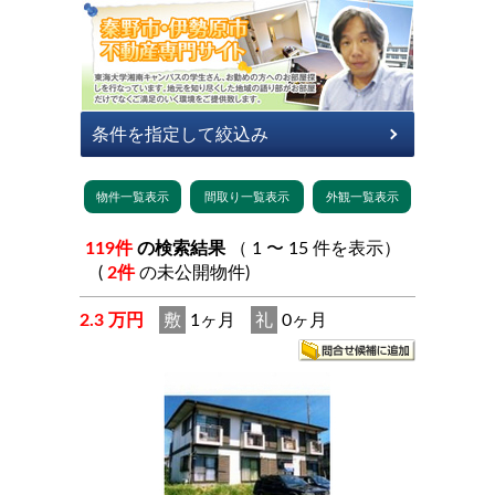
119件
の検索結果
（ 1 〜 15 件を表示）
(
2件
の未公開物件)
2.3 万円
敷
1ヶ月
礼
0ヶ月