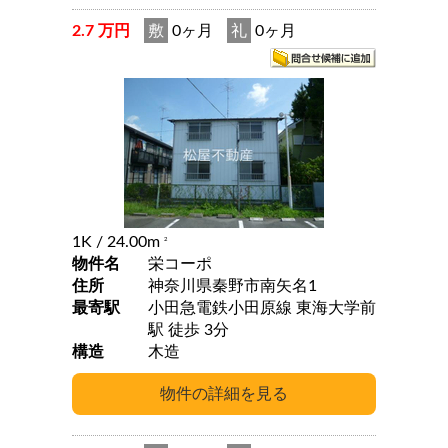
2.7 万円
敷
0ヶ月
礼
0ヶ月
1K
/ 24.00m
2
物件名
栄コーポ
住所
神奈川県秦野市南矢名1
最寄駅
小田急電鉄小田原線 東海大学前
駅 徒歩 3分
構造
木造