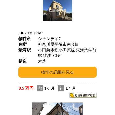
1K
/ 18.79m
2
物件名
シャンティC
住所
神奈川県平塚市南金目
最寄駅
小田急電鉄小田原線 東海大学前
駅 徒歩 30分
構造
木造
3.5 万円
敷
1ヶ月
礼
1ヶ月