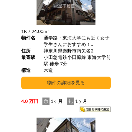
1K
/ 24.00m
2
物件名
通学路・東海大学にも近く女子
学生さんにおすすめ！..
住所
神奈川県秦野市南矢名2
最寄駅
小田急電鉄小田原線 東海大学前
駅 徒歩 7分
構造
木造
4.0 万円
敷
1ヶ月
礼
1ヶ月