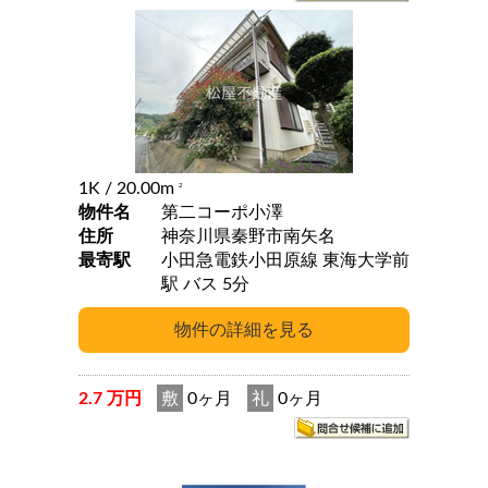
1K
/ 20.00m
2
物件名
第二コーポ小澤
住所
神奈川県秦野市南矢名
最寄駅
小田急電鉄小田原線 東海大学前
駅 バス 5分
2.7 万円
敷
0ヶ月
礼
0ヶ月