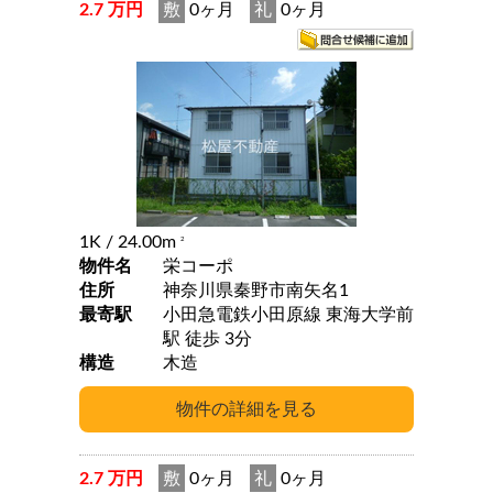
2.7 万円
敷
0ヶ月
礼
0ヶ月
1K
/ 24.00m
2
物件名
栄コーポ
住所
神奈川県秦野市南矢名1
最寄駅
小田急電鉄小田原線 東海大学前
駅 徒歩 3分
構造
木造
2.7 万円
敷
0ヶ月
礼
0ヶ月