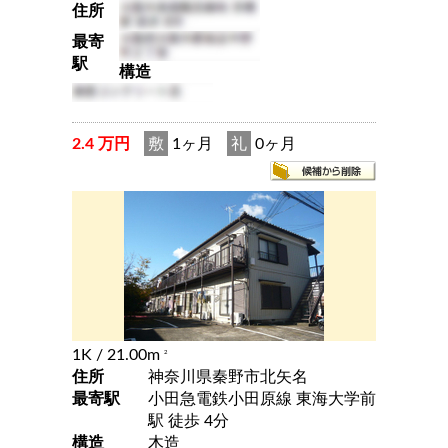
住所
最寄
駅
構造
2.4 万円
敷
1ヶ月
礼
0ヶ月
1K
/ 21.00m
2
住所
神奈川県秦野市北矢名
最寄駅
小田急電鉄小田原線 東海大学前
駅 徒歩 4分
構造
木造