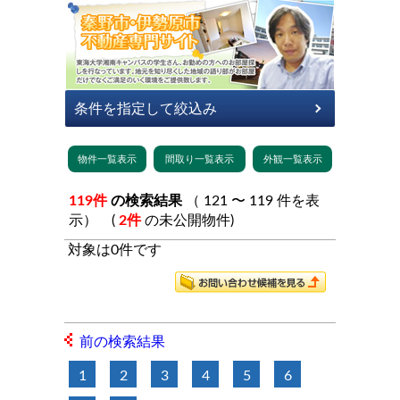
119件
の検索結果
（ 121 〜 119 件を表
示） (
2件
の未公開物件)
対象は0件です
前の検索結果
1
2
3
4
5
6