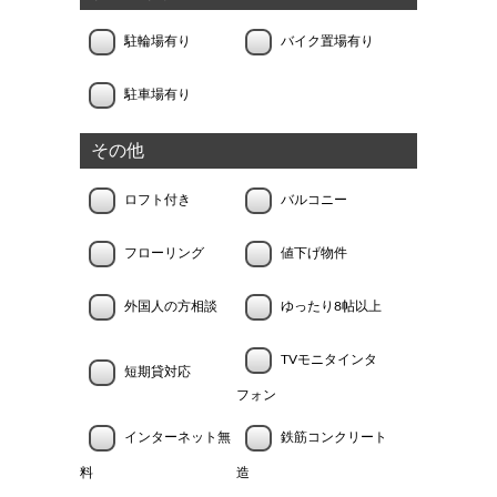
駐輪場有り
バイク置場有り
駐車場有り
その他
ロフト付き
バルコニー
フローリング
値下げ物件
外国人の方相談
ゆったり8帖以上
TVモニタインタ
短期貸対応
フォン
インターネット無
鉄筋コンクリート
料
造