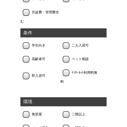
共益費・管理費含
む
条件
学生向き
二人入居可
高齢者可
ペット相談
ｲﾝﾀｰﾈｯﾄ利用料無
即入居可
料
環境
角部屋
二階以上