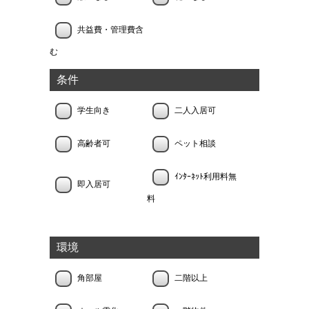
共益費・管理費含
む
条件
学生向き
二人入居可
高齢者可
ペット相談
ｲﾝﾀｰﾈｯﾄ利用料無
即入居可
料
環境
角部屋
二階以上