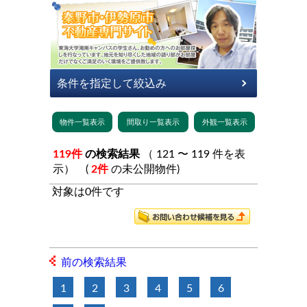
119件
の検索結果
（ 121 〜 119 件を表
示） (
2件
の未公開物件)
対象は0件です
前の検索結果
1
2
3
4
5
6