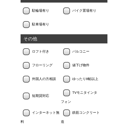
駐輪場有り
バイク置場有り
駐車場有り
その他
ロフト付き
バルコニー
フローリング
値下げ物件
外国人の方相談
ゆったり8帖以上
TVモニタインタ
短期貸対応
フォン
インターネット無
鉄筋コンクリート
料
造