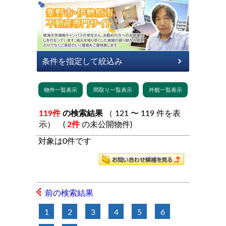
119件
の検索結果
（ 121 〜 119 件を表
示） (
2件
の未公開物件)
対象は0件です
前の検索結果
1
2
3
4
5
6