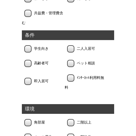
共益費・管理費含
む
条件
学生向き
二人入居可
高齢者可
ペット相談
ｲﾝﾀｰﾈｯﾄ利用料無
即入居可
料
環境
角部屋
二階以上