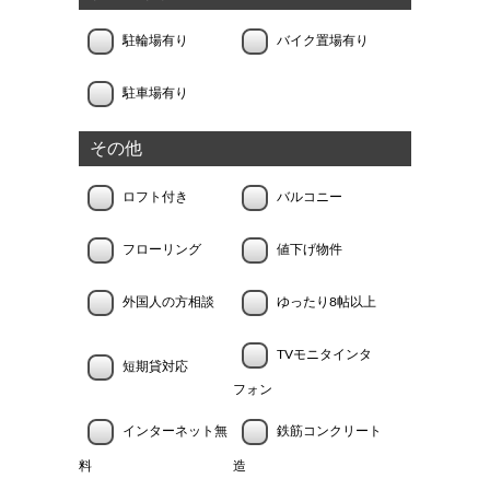
駐輪場有り
バイク置場有り
駐車場有り
その他
ロフト付き
バルコニー
フローリング
値下げ物件
外国人の方相談
ゆったり8帖以上
TVモニタインタ
短期貸対応
フォン
インターネット無
鉄筋コンクリート
料
造