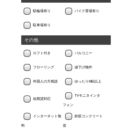
駐輪場有り
バイク置場有り
駐車場有り
その他
ロフト付き
バルコニー
フローリング
値下げ物件
外国人の方相談
ゆったり8帖以上
TVモニタインタ
短期貸対応
フォン
インターネット無
鉄筋コンクリート
料
造