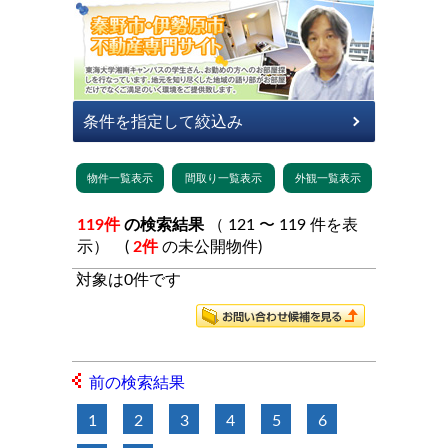
119件
の検索結果
（ 121 〜 119 件を表
示） (
2件
の未公開物件)
対象は0件です
前の検索結果
1
2
3
4
5
6