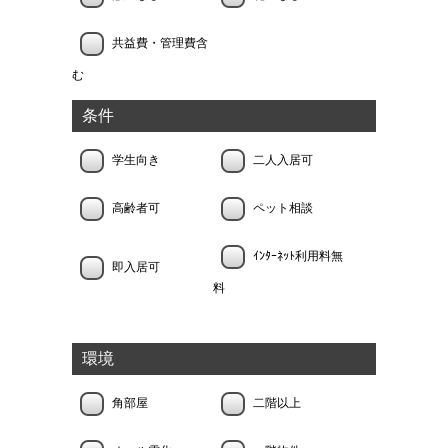
共益費・管理費含
む
条件
学生向き
二人入居可
高齢者可
ペット相談
ｲﾝﾀｰﾈｯﾄ利用料無
即入居可
料
環境
角部屋
二階以上