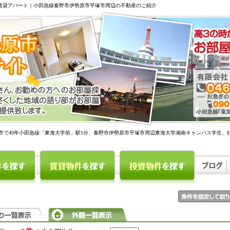
駅賃貸アパート｜小田急線秦野市伊勢原市平塚市周辺の不動産のご紹介
市で49年小田急線「東海大学前」駅1分、秦野市伊勢原市平塚市周辺東海大学湘南キャンパス学生、