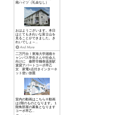
南ハイツ（礼金なし）
おはようございます。本日
はとてもきれいな富士山を
見ることができました。き
れいでしょ～...
二万円台！東海大学湘南キ
ャンパス学生さんや社会人
向けに 秦野市鶴巻温泉駅
賃貸アパートコーポ早乙
女 家電4点付きインターネ
ット使い放題
室内の動画はこちら※動画
は2階のものとなります。１
階角部屋の募集となります
コーポ早乙...