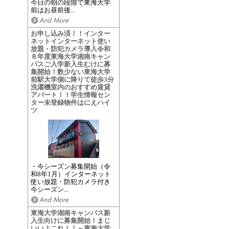
今日の朝の段階で東海大学
前はお昼前後...
お申し込み済！！インター
ネットインターネット使い
放題・防犯カメラ導入令和
８年度東海大学湘南キャン
パスご入学新入生むけに募
集開始！数少ない東海大学
前駅大学側に降りて徒歩3分
洗濯機室内のおすすめ賃貸
アパート！！学生情報セン
ター未登録物件はにえハイ
ツ
・今シーズン募集開始（令
和8年1月）インターネット
使い放題・防犯カメラ付き
今シーズン...
東海大学湘南キャンパス新
入生向けに募集開始！まじ
いいよこれ！！～東海大学