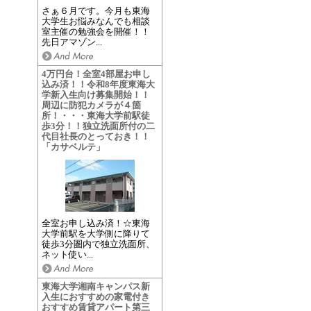
さぁ６月です。今月も東海
大学生お悩みなんでも相談
室主催の勉強会を開催！！
先日アマゾン...
4万円台！全室4部屋お申し
込み済！！令和8年度東海大
学新入生向け募集開始！！
周辺に防犯カメラが４箇
所！・・・東海大学前駅徒
歩3分！！独立洗面所付の二
代目社長のとっておき！！
「カサベルテ」
全室お申し込み済！☆東海
大学前駅を大学側に降りて
徒歩3分圏内で独立洗面所、
ネット使い...
東海大学湘南キャンパス新
入生におすすめの家電付き
おすすめ賃貸アパート第三