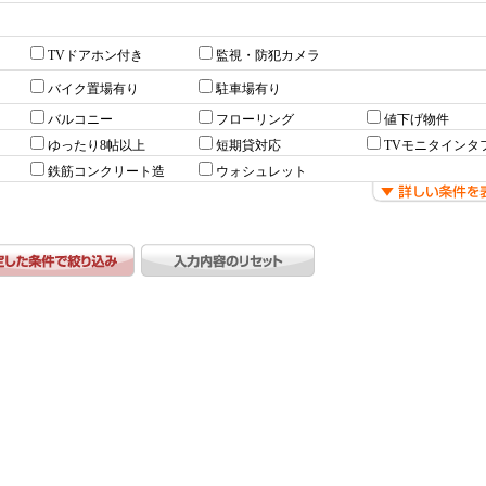
TVドアホン付き
監視・防犯カメラ
バイク置場有り
駐車場有り
バルコニー
フローリング
値下げ物件
ゆったり8帖以上
短期貸対応
TVモニタインタ
鉄筋コンクリート造
ウォシュレット