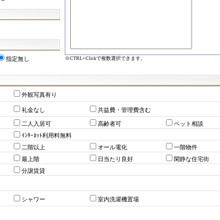
※CTRL+Clickで複数選択できます。
指定無し
外観写真有り
礼金なし
共益費・管理費含む
二人入居可
高齢者可
ペット相談
ｲﾝﾀｰﾈｯﾄ利用料無料
二階以上
オール電化
一階物件
最上階
日当たり良好
閑静な住宅街
分譲賃貸
シャワー
室内洗濯機置場