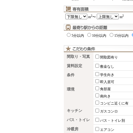
2
2
m
〜
m
5分以内
10分以内
15分以内
間取り・写真
間取図有り
賃料設定
敷金なし
条件
学生向き
即入居可
環境
角部屋
南向き
コンビニ近くに有
キッチン
ガスコンロ
バス・トイレ
バス・トイレ別
冷暖房
エアコン