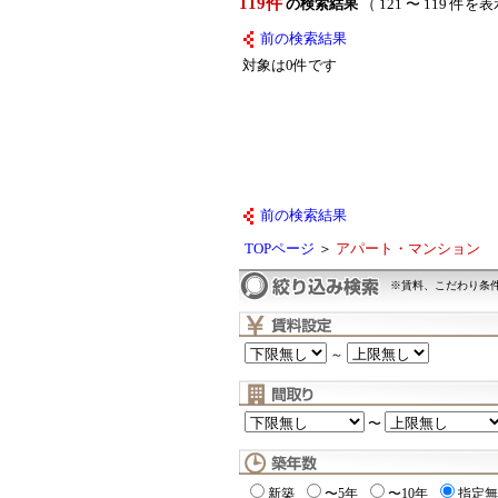
119件
の検索結果
（ 121 〜 119 件を
前の検索結果
対象は0件です
前の検索結果
TOPページ
＞
アパート・マンション
※賃料、こだわり条
～
〜
新築
〜5年
〜10年
指定無