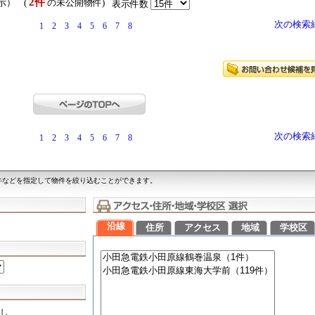
2件
表示） (
の未公開物件)
表示件数
次の検索
1
2
3
4
5
6
7
8
次の検索
1
2
3
4
5
6
7
8
件などを指定して物件を絞り込むことができます。
沿線
住所
アクセス
地域
学校区
し