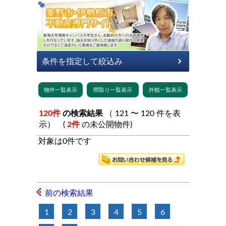
120件
の検索結果
（ 121 〜 120 件を表
示） (
2件
の未公開物件)
対象は0件です
前の検索結果
1
2
3
4
5
6