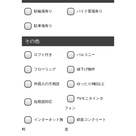
駐輪場有り
バイク置場有り
駐車場有り
その他
ロフト付き
バルコニー
フローリング
値下げ物件
外国人の方相談
ゆったり8帖以上
TVモニタインタ
短期貸対応
フォン
インターネット無
鉄筋コンクリート
料
造