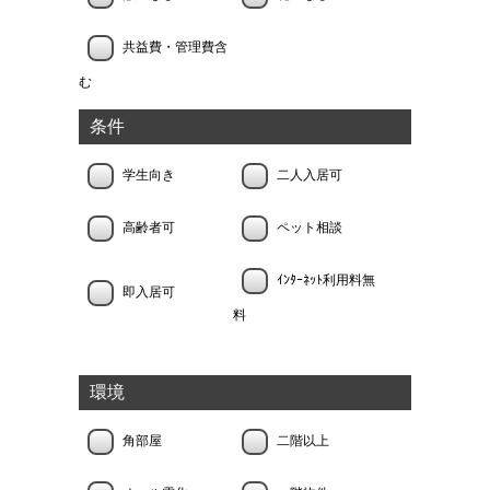
共益費・管理費含
む
条件
学生向き
二人入居可
高齢者可
ペット相談
ｲﾝﾀｰﾈｯﾄ利用料無
即入居可
料
環境
角部屋
二階以上