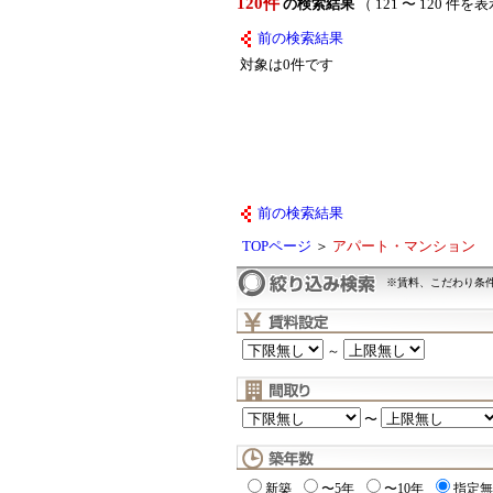
120件
の検索結果
（ 121 〜 120 件を
前の検索結果
対象は0件です
前の検索結果
TOPページ
＞
アパート・マンション
※賃料、こだわり条
～
〜
新築
〜5年
〜10年
指定無