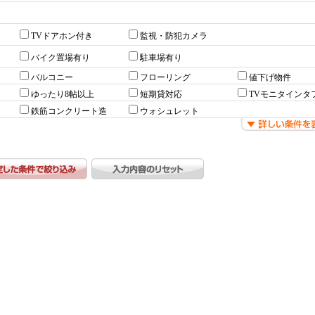
TVドアホン付き
監視・防犯カメラ
バイク置場有り
駐車場有り
バルコニー
フローリング
値下げ物件
ゆったり8帖以上
短期貸対応
TVモニタインタ
鉄筋コンクリート造
ウォシュレット