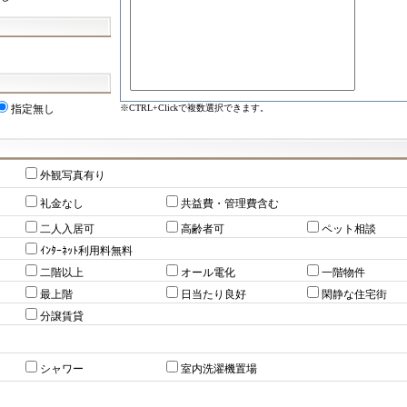
※CTRL+Clickで複数選択できます。
指定無し
外観写真有り
礼金なし
共益費・管理費含む
二人入居可
高齢者可
ペット相談
ｲﾝﾀｰﾈｯﾄ利用料無料
二階以上
オール電化
一階物件
最上階
日当たり良好
閑静な住宅街
分譲賃貸
シャワー
室内洗濯機置場