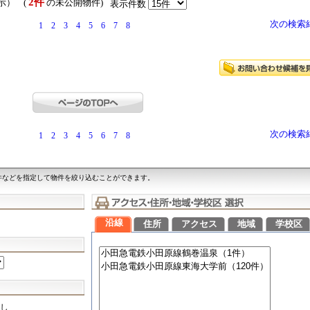
2件
表示） (
の未公開物件)
表示件数
次の検索
1
2
3
4
5
6
7
8
次の検索
1
2
3
4
5
6
7
8
件などを指定して物件を絞り込むことができます。
沿線
住所
アクセス
地域
学校区
し