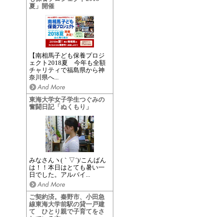
夏」開催
【南相馬子ども保養プロジ
ェクト2018夏 今年も全額
チャリティで福島県から神
奈川県へ...
東海大学女子学生つぐみの
奮闘日記「ぬくもり」
みなさんヽ(｀▽´)/こんばん
は！！本日はとても暑い一
日でした。アルバイ...
ご契約済。秦野市、小田急
線東海大学前駅の貸一戸建
て ひとり親で子育てをさ