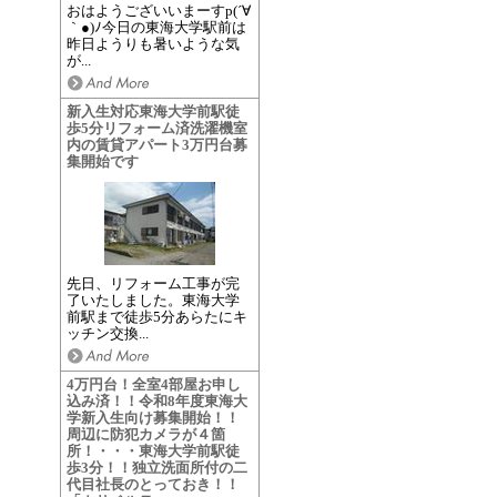
おはようございいまーすp(´∀
｀●)ﾉ今日の東海大学駅前は
昨日ようりも暑いような気
が...
新入生対応東海大学前駅徒
歩5分リフォーム済洗濯機室
内の賃貸アパート3万円台募
集開始です
先日、リフォーム工事が完
了いたしました。東海大学
前駅まで徒歩5分あらたにキ
ッチン交換...
4万円台！全室4部屋お申し
込み済！！令和8年度東海大
学新入生向け募集開始！！
周辺に防犯カメラが４箇
所！・・・東海大学前駅徒
歩3分！！独立洗面所付の二
代目社長のとっておき！！