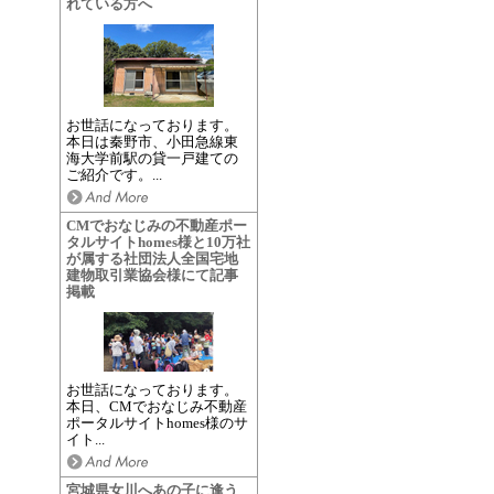
れている方へ
お世話になっております。
本日は秦野市、小田急線東
海大学前駅の貸一戸建ての
ご紹介です。...
CMでおなじみの不動産ポー
タルサイトhomes様と10万社
が属する社団法人全国宅地
建物取引業協会様にて記事
掲載
お世話になっております。
本日、CMでおなじみ不動産
ポータルサイトhomes様のサ
イト...
宮城県女川へあの子に逢う