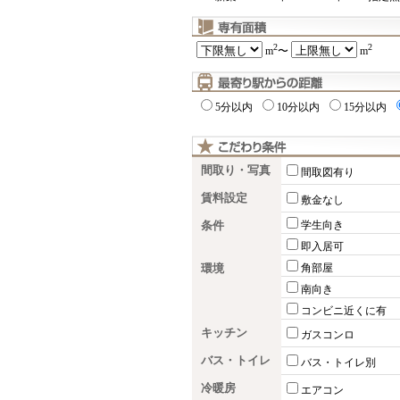
2
2
m
〜
m
5分以内
10分以内
15分以内
間取り・写真
間取図有り
賃料設定
敷金なし
条件
学生向き
即入居可
環境
角部屋
南向き
コンビニ近くに有
キッチン
ガスコンロ
バス・トイレ
バス・トイレ別
冷暖房
エアコン