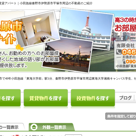
駅賃貸アパート｜小田急線秦野市伊勢原市平塚市周辺の不動産のご紹介
市で49年小田急線「東海大学前」駅1分、秦野市伊勢原市平塚市周辺東海大学湘南キャンパス学生、