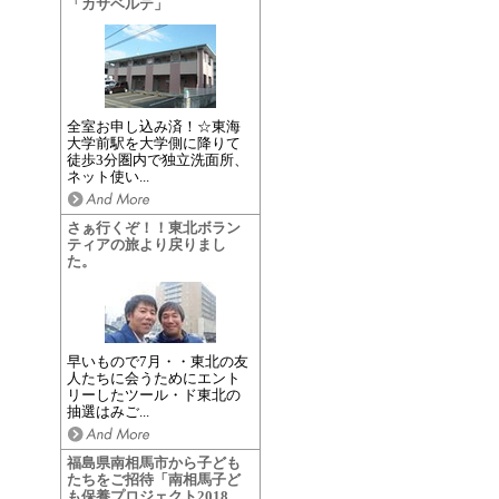
「カサベルテ」
全室お申し込み済！☆東海
大学前駅を大学側に降りて
徒歩3分圏内で独立洗面所、
ネット使い...
さぁ行くぞ！！東北ボラン
ティアの旅より戻りまし
た。
早いもので7月・・東北の友
人たちに会うためにエント
リーしたツール・ド東北の
抽選はみご...
福島県南相馬市から子ども
たちをご招待「南相馬子ど
も保養プロジェクト2018