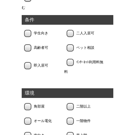
む
条件
学生向き
二人入居可
高齢者可
ペット相談
ｲﾝﾀｰﾈｯﾄ利用料無
即入居可
料
環境
角部屋
二階以上
オール電化
一階物件