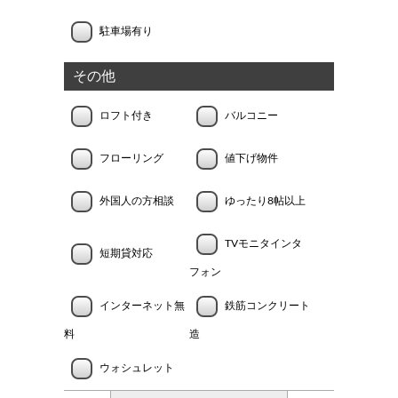
駐車場有り
その他
ロフト付き
バルコニー
フローリング
値下げ物件
外国人の方相談
ゆったり8帖以上
TVモニタインタ
短期貸対応
フォン
インターネット無
鉄筋コンクリート
料
造
ウォシュレット