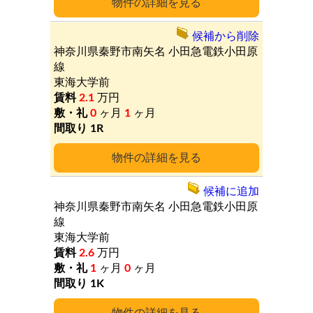
詳細
候補から削除
神奈川県秦野市南矢名
小田急電鉄小田原
線
東海大学前
2.1
万円
0
ヶ月
1
ヶ月
1R
詳細
候補に追加
神奈川県秦野市南矢名
小田急電鉄小田原
線
東海大学前
2.6
万円
1
ヶ月
0
ヶ月
1K