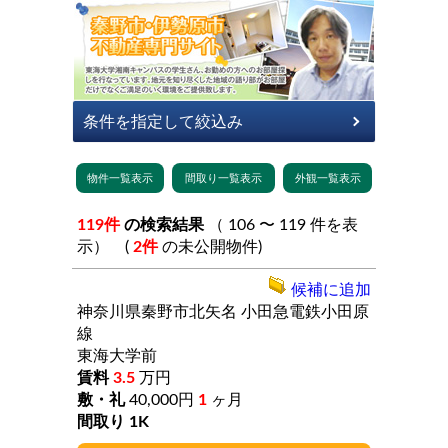
119件
の検索結果
（ 106 〜 119 件を表
示） (
2件
の未公開物件)
候補に追加
神奈川県秦野市北矢名
小田急電鉄小田原
線
東海大学前
3.5
万円
40,000円
1
ヶ月
1K