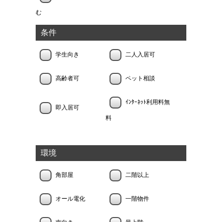
む
条件
学生向き
二人入居可
高齢者可
ペット相談
ｲﾝﾀｰﾈｯﾄ利用料無
即入居可
料
環境
角部屋
二階以上
オール電化
一階物件