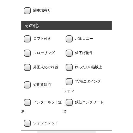
駐車場有り
その他
ロフト付き
バルコニー
フローリング
値下げ物件
外国人の方相談
ゆったり8帖以上
TVモニタインタ
短期貸対応
フォン
インターネット無
鉄筋コンクリート
料
造
ウォシュレット