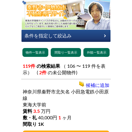
119件
の検索結果
（ 106 〜 119 件を表
示） (
2件
の未公開物件)
候補に追加
神奈川県秦野市北矢名
小田急電鉄小田原
線
東海大学前
3.5
万円
40,000円
1
ヶ月
1K