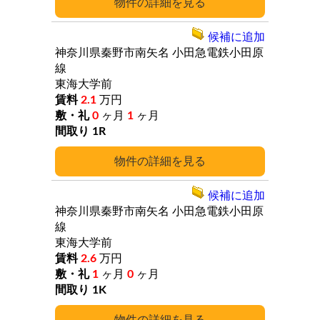
詳細
候補に追加
神奈川県秦野市南矢名
小田急電鉄小田原
線
東海大学前
2.1
万円
0
ヶ月
1
ヶ月
1R
詳細
候補に追加
神奈川県秦野市南矢名
小田急電鉄小田原
線
東海大学前
2.6
万円
1
ヶ月
0
ヶ月
1K