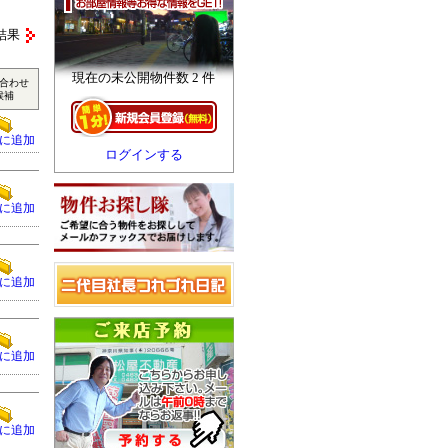
結果
現在の未公開物件数 2 件
合わせ
候補
に追加
ログインする
に追加
に追加
に追加
に追加