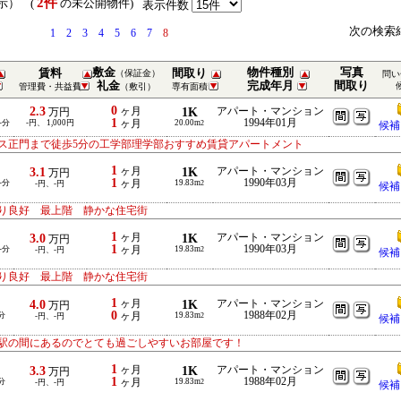
2件
表示） (
の未公開物件)
表示件数
次の検索
1
2
3
4
5
6
7
8
敷金
物件種別
写真
賃料
間取り
（保証金）
問い
礼金
完成年月
間取り
管理費・共益費
（敷引）
専有面積
0
2.3
ヶ月
1K
アパート・マンション
万円
1
1994年01月
-分
-円、 1,000円
ヶ月
20.00m
2
候補
ス正門まで徒歩5分の工学部理学部おすすめ賃貸アパートメント
1
3.1
ヶ月
1K
アパート・マンション
万円
1
1990年03月
-分
ヶ月
19.83m
-円、-円
2
候補
り良好 最上階 静かな住宅街
1
3.0
ヶ月
1K
アパート・マンション
万円
1
1990年03月
-分
ヶ月
19.83m
-円、-円
2
候補
り良好 最上階 静かな住宅街
1
4.0
ヶ月
1K
アパート・マンション
万円
0
1988年02月
分
ヶ月
19.83m
-円、-円
2
候補
駅の間にあるのでとても過ごしやすいお部屋です！
1
3.3
ヶ月
1K
アパート・マンション
万円
1
1988年02月
分
ヶ月
19.83m
-円、-円
2
候補