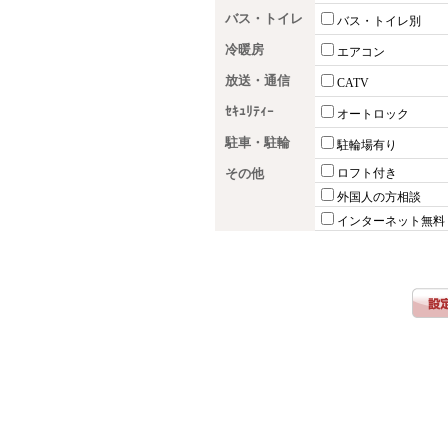
バス・トイレ
バス・トイレ別
冷暖房
エアコン
放送・通信
CATV
ｾｷｭﾘﾃｨｰ
オートロック
駐車・駐輪
駐輪場有り
その他
ロフト付き
外国人の方相談
インターネット無料