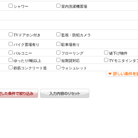
シャワー
室内洗濯機置場
TVドアホン付き
監視・防犯カメラ
バイク置場有り
駐車場有り
バルコニー
フローリング
値下げ物件
ゆったり8帖以上
短期貸対応
TVモニタインタ
鉄筋コンクリート造
ウォシュレット