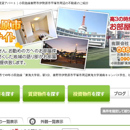
駅賃貸アパート｜小田急線秦野市伊勢原市平塚市周辺の不動産のご紹介
市で49年小田急線「東海大学前」駅1分、秦野市伊勢原市平塚市周辺東海大学湘南キャンパス学生、