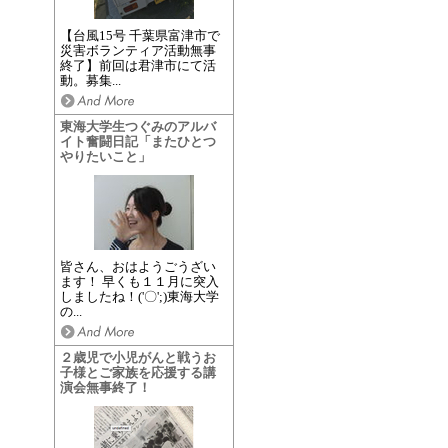
【台風15号 千葉県富津市で
災害ボランティア活動無事
終了】前回は君津市にて活
動。募集...
東海大学生つぐみのアルバ
イト奮闘日記「またひとつ
やりたいこと」
皆さん、おはようごうざい
ます！ 早くも１１月に突入
しましたね！('〇';)東海大学
の...
２歳児で小児がんと戦うお
子様とご家族を応援する講
演会無事終了！