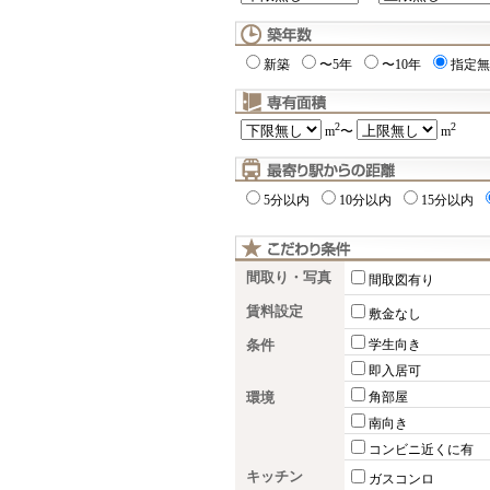
新築
〜5年
〜10年
指定無
2
2
m
〜
m
5分以内
10分以内
15分以内
間取り・写真
間取図有り
賃料設定
敷金なし
条件
学生向き
即入居可
環境
角部屋
南向き
コンビニ近くに有
キッチン
ガスコンロ