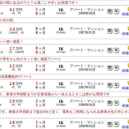
駅の間にあるのでとても過ごしやすいお部屋です！
1
4.1
ヶ月
1K
アパート・マンション
万円
0
2000年08月
-分
-円、-円
ヶ月
19.63m
2
候補
ス目の前。
0
2.4
ヶ月
1K
アパート・マンション
万円
0
1987年01月
分
ヶ月
19.00m
2,000円、-円
2
候補
ット使い放題！
0
2.7
ヶ月
1K
万円
アパート・マンション
0
-分
-円、 2,000円
ヶ月
18.79m
2
候補
ス学生さん向けネット使い放題アパート
1
2.5
ヶ月
1K
アパート・マンション
万円
0
1993年03月
分
-円、-円
ヶ月
18.56m
2
候補
の洗濯機室内アパート
1
2.0
ヶ月
1K
アパート・マンション
万円
0
1982年03月
-分
-円、-円
ヶ月
18.50m
2
候補
ト。東海大学前駅までの主要道路から一歩入るとそこは静かな環境です
1
2.9
ヶ月
1K
アパート・マンション
万円
1
1988年04月
分
-円、-円
ヶ月
16.90m
2
候補
です。東海大学前駅まで徒歩4分と近く、電車をご利用になられる東海大生の方にオ
1
2.0
ヶ月
1K
アパート・マンション
万円
1
1990年04月
分
-円、-円
ヶ月
16.36m
2
候補