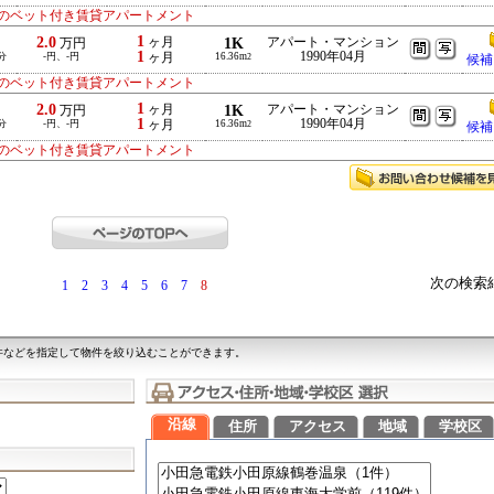
のベット付き賃貸アパートメント
1
2.0
ヶ月
1K
アパート・マンション
万円
1
1990年04月
分
-円、-円
ヶ月
16.36m
2
候補
のベット付き賃貸アパートメント
1
2.0
ヶ月
1K
アパート・マンション
万円
1
1990年04月
分
-円、-円
ヶ月
16.36m
2
候補
のベット付き賃貸アパートメント
次の検索
1
2
3
4
5
6
7
8
件などを指定して物件を絞り込むことができます。
沿線
住所
アクセス
地域
学校区