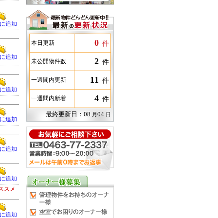
に追加
0
件
本日更新
に追加
2
件
未公開物件数
11
件
一週間内更新
に追加
4
件
一週間内新着
最終更新日：
08
04
月
日
に追加
に追加
に追加
ススメ
に追加