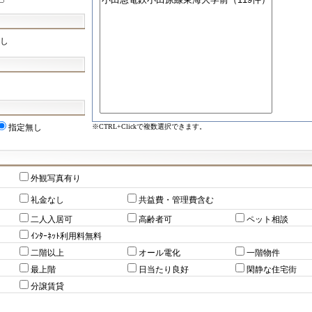
し
※CTRL+Clickで複数選択できます。
指定無し
外観写真有り
礼金なし
共益費・管理費含む
二人入居可
高齢者可
ペット相談
ｲﾝﾀｰﾈｯﾄ利用料無料
二階以上
オール電化
一階物件
最上階
日当たり良好
閑静な住宅街
分譲賃貸