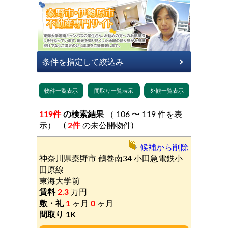
119件
の検索結果
（ 106 〜 119 件を表
示） (
2件
の未公開物件)
候補から削除
神奈川県秦野市
鶴巻南34
小田急電鉄小
田原線
東海大学前
2.3
万円
1
ヶ月
0
ヶ月
1K