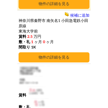
詳細
候補に追加
神奈川県秦野市
南矢名1
小田急電鉄小田
原線
東海大学前
2.5
万円
1
ヶ月
0
ヶ月
1K
詳細