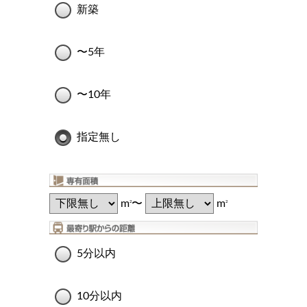
新築
〜5年
〜10年
指定無し
m
〜
m
2
2
5分以内
10分以内