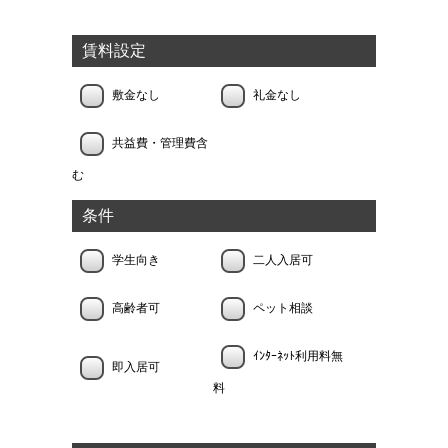
賃料設定
敷金なし
礼金なし
共益費・管理費含
む
条件
学生向き
二人入居可
高齢者可
ペット相談
ｲﾝﾀｰﾈｯﾄ利用料無
即入居可
料