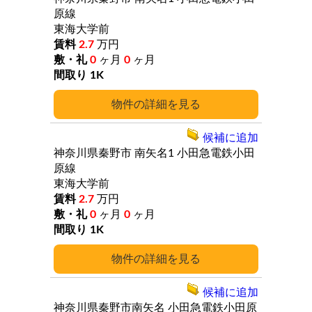
原線
東海大学前
2.7
万円
0
ヶ月
0
ヶ月
1K
詳細
候補に追加
神奈川県秦野市
南矢名1
小田急電鉄小田
原線
東海大学前
2.7
万円
0
ヶ月
0
ヶ月
1K
詳細
候補に追加
神奈川県秦野市南矢名
小田急電鉄小田原