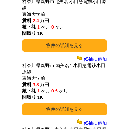
神奈川県秦野市北矢名
小田急電鉄小田原
線
東海大学前
2.4
万円
1
ヶ月
0
ヶ月
1K
詳細
候補に追加
神奈川県秦野市
南矢名1
小田急電鉄小田
原線
東海大学前
3.8
万円
1
ヶ月
0.5
ヶ月
1K
詳細
候補に追加