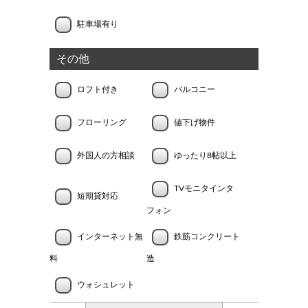
駐車場有り
その他
ロフト付き
バルコニー
フローリング
値下げ物件
外国人の方相談
ゆったり8帖以上
TVモニタインタ
短期貸対応
フォン
インターネット無
鉄筋コンクリート
料
造
ウォシュレット