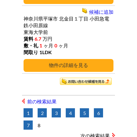
候補に追加
神奈川県平塚市
北金目１丁目
小田急電
鉄小田原線
東海大学前
6.7
万円
1
ヶ月
0
ヶ月
1LDK
詳細
前の検索結果
1
2
3
4
5
6
7
8
次の検索結果