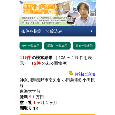
119件
の検索結果
（ 106 〜 119 件を表
示） (
2件
の未公開物件)
候補に追加
神奈川県秦野市南矢名
小田急電鉄小田原
線
東海大学前
5.1
万円
1
ヶ月
1
ヶ月
1K