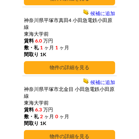
候補に追加
神奈川県平塚市真田4
小田急電鉄小田原
線
東海大学前
6.0
万円
1
ヶ月
1
ヶ月
1K
詳細
候補に追加
神奈川県平塚市北金目
小田急電鉄小田原
線
東海大学前
6.3
万円
2
ヶ月
0
ヶ月
1K
詳細