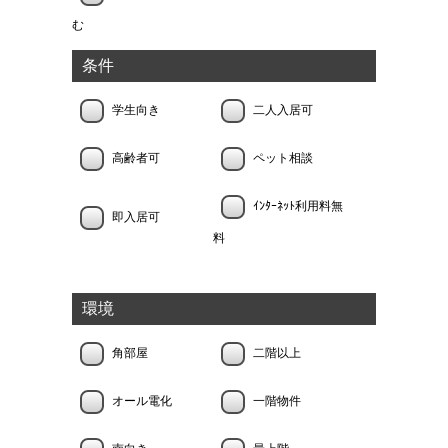
む
条件
学生向き
二人入居可
高齢者可
ペット相談
ｲﾝﾀｰﾈｯﾄ利用料無
即入居可
料
環境
角部屋
二階以上
オール電化
一階物件