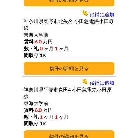
詳細
候補に追加
神奈川県秦野市北矢名
小田急電鉄小田原
線
東海大学前
6.0
万円
0
ヶ月
1
ヶ月
1K
詳細
候補に追加
神奈川県平塚市真田4
小田急電鉄小田原
線
東海大学前
6.0
万円
1
ヶ月
1
ヶ月
1K
詳細