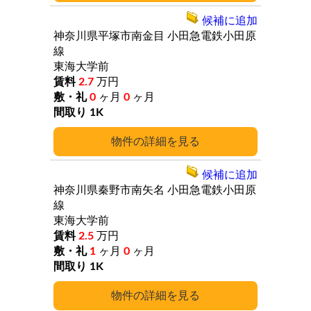
候補に追加
神奈川県平塚市南金目
小田急電鉄小田原
線
東海大学前
2.7
万円
0
ヶ月
0
ヶ月
1K
詳細
候補に追加
神奈川県秦野市南矢名
小田急電鉄小田原
線
東海大学前
2.5
万円
1
ヶ月
0
ヶ月
1K
詳細