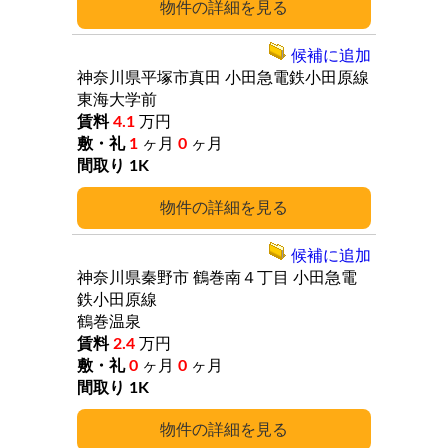
詳細
候補に追加
神奈川県平塚市真田
小田急電鉄小田原線
東海大学前
4.1
万円
1
ヶ月
0
ヶ月
1K
詳細
候補に追加
神奈川県秦野市
鶴巻南４丁目
小田急電
鉄小田原線
鶴巻温泉
2.4
万円
0
ヶ月
0
ヶ月
1K
詳細