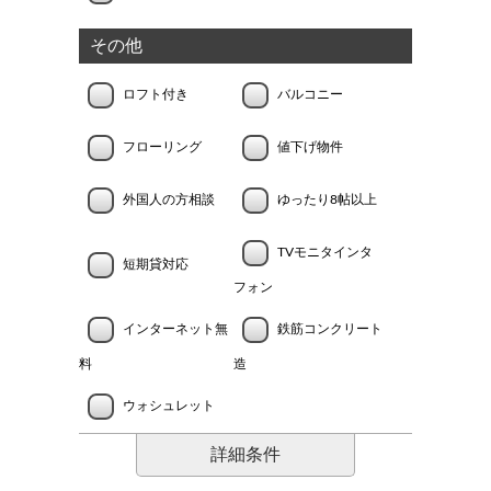
その他
ロフト付き
バルコニー
フローリング
値下げ物件
外国人の方相談
ゆったり8帖以上
TVモニタインタ
短期貸対応
フォン
インターネット無
鉄筋コンクリート
料
造
ウォシュレット