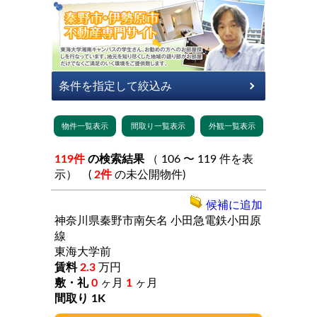
119件
の検索結果
（ 106 〜 119 件を表
示） (
2件
の未公開物件)
候補に追加
神奈川県秦野市南矢名
小田急電鉄小田原
線
東海大学前
2.3
万円
0
ヶ月
1
ヶ月
1K