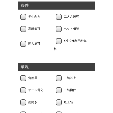
条件
学生向き
二人入居可
高齢者可
ペット相談
ｲﾝﾀｰﾈｯﾄ利用料無
即入居可
料
環境
角部屋
二階以上
オール電化
一階物件
南向き
最上階