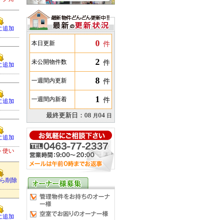
に追加
0
件
本日更新
2
件
未公開物件数
に追加
8
件
一週間内更新
1
件
一週間内新着
に追加
最終更新日：
08
04
月
日
に追加
ト使い
ら削除
に追加