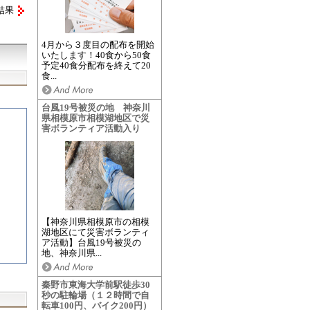
結果
4月から３度目の配布を開始
いたします！40食から50食
予定40食分配布を終えて20
食...
台風19号被災の地 神奈川
県相模原市相模湖地区で災
害ボランティア活動入り
【神奈川県相模原市の相模
湖地区にて災害ボランティ
ア活動】台風19号被災の
地、神奈川県...
秦野市東海大学前駅徒歩30
秒の駐輪場（１２時間で自
転車100円、バイク200円）