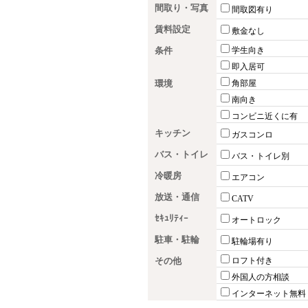
間取り・写真
間取図有り
賃料設定
敷金なし
条件
学生向き
即入居可
環境
角部屋
南向き
コンビニ近くに有
キッチン
ガスコンロ
バス・トイレ
バス・トイレ別
冷暖房
エアコン
放送・通信
CATV
ｾｷｭﾘﾃｨｰ
オートロック
駐車・駐輪
駐輪場有り
その他
ロフト付き
外国人の方相談
インターネット無料