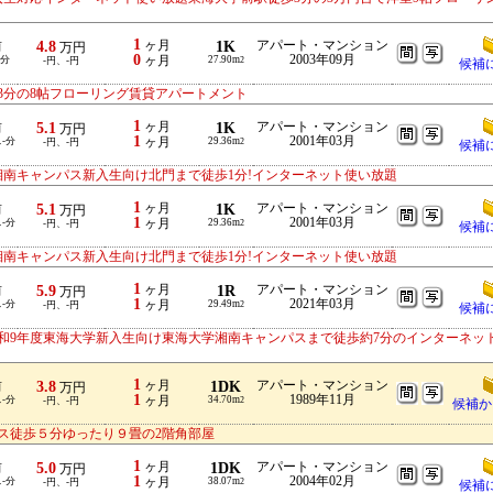
1
4.8
ヶ月
1K
アパート・マンション
前
万円
0
2003年09月
-分
ヶ月
27.90m
-円、-円
2
候補
3分の8帖フローリング賃貸アパートメント
1
5.1
ヶ月
1K
アパート・マンション
前
万円
1
2001年03月
ス-分
ヶ月
29.36m
-円、-円
2
候補
湘南キャンパス新入生向け北門まで徒歩1分!インターネット使い放題
1
5.1
ヶ月
1K
アパート・マンション
前
万円
1
2001年03月
ス-分
ヶ月
29.36m
-円、-円
2
候補
湘南キャンパス新入生向け北門まで徒歩1分!インターネット使い放題
1
5.9
ヶ月
1R
アパート・マンション
前
万円
1
2021年03月
ス-分
ヶ月
29.49m
-円、-円
2
候補
令和9年度東海大学新入生向け東海大学湘南キャンパスまで徒歩約7分のインターネッ
1
3.8
ヶ月
1DK
アパート・マンション
前
万円
1
1989年11月
ス-分
ヶ月
34.70m
-円、-円
2
候補か
ス徒歩５分ゆったり９畳の2階角部屋
1
5.0
ヶ月
1DK
アパート・マンション
前
万円
1
2004年02月
ス-分
ヶ月
38.07m
-円、-円
2
候補