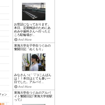
お世話になっております。
本日、定期検診のためにあ
めみや歯科さんへ行ったと
ころ駐輪場が...
東海大学女子学生つぐみの
奮闘日記「ぬくもり」
みなさんヽ(｀▽´)/こんばん
は！！本日はとても暑い一
日でした。アルバイ...
東海大学生つぐみのアルバ
フォン
イト奮闘日記｢東海大学前駅
って｣