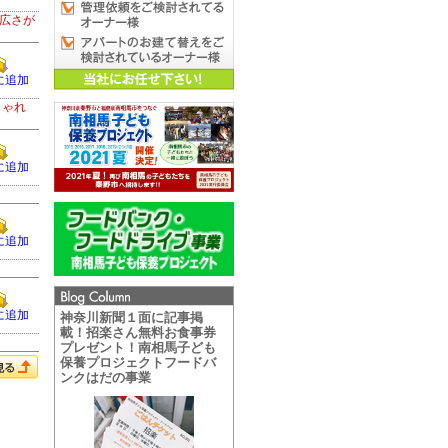
広さが
に追加
しゃれ
に追加
に追加
に追加
神奈川新聞１面に記事掲
載！招楽さん無料お食事券
プレゼント！南相馬子ども
保養プロジェクトフードバ
ンクはだの事業