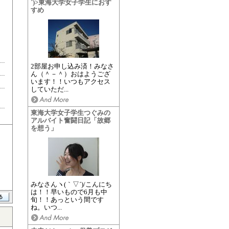
´)>東海大学女子学生におす
すめ
2部屋お申し込み済！みなさ
ん（＾－＾）おはようござ
います！！いつもアクセス
していただ...
東海大学女子学生つぐみの
アルバイト奮闘日記「故郷
を想う」
みなさんヽ(｀▽´)/こんにち
は！！早いもので6月も中
旬！！あっという間です
ね。いつ...