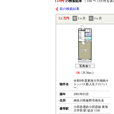
119件
の検索結果
（ 106 〜 119 件を
前の検索結果
5.1 万円
敷
1ヶ月
礼
1ヶ月
1K
/ 29.36m
2
令和9年度東海大学湘南キ
物件名
ャンパス新入生クローバ
ー..
築年
2001年03月
住所
神奈川県秦野市南矢名
小田急電鉄小田原線 東海
最寄駅
大学前 駅 徒歩 13分