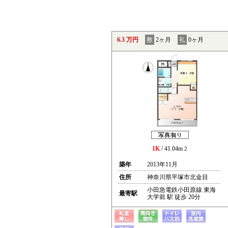
6.3 万円
敷
2ヶ月
礼
0ヶ月
1K
/ 41.04m
2
築年
2013年11月
住所
神奈川県平塚市北金目
小田急電鉄小田原線 東海
最寄駅
大学前 駅 徒歩 20分