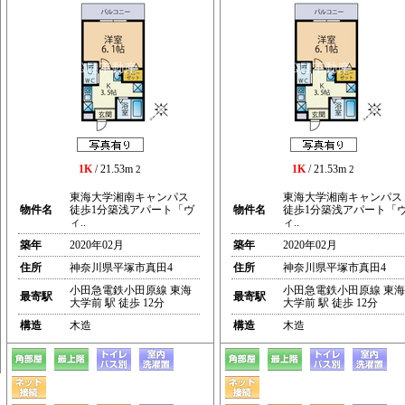
1K
/ 21.53m
1K
/ 21.53m
2
2
東海大学湘南キャンパス
東海大学湘南キャンパス
物件名
徒歩1分築浅アパート「ヴ
物件名
徒歩1分築浅アパート「
ィ..
ィ..
築年
2020年02月
築年
2020年02月
住所
神奈川県平塚市真田4
住所
神奈川県平塚市真田4
小田急電鉄小田原線 東海
小田急電鉄小田原線 東海
最寄駅
最寄駅
大学前 駅 徒歩 12分
大学前 駅 徒歩 12分
構造
木造
構造
木造