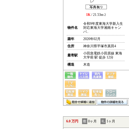
1K
/ 21.53m
2
令和9年度東海大学新入生
物件名
対応東海大学湘南キャン
パ..
築年
2020年02月
住所
神奈川県平塚市真田4
小田急電鉄小田原線 東海
最寄駅
大学前 駅 徒歩 12分
構造
木造
6.0 万円
敷
0ヶ月
礼
1ヶ月