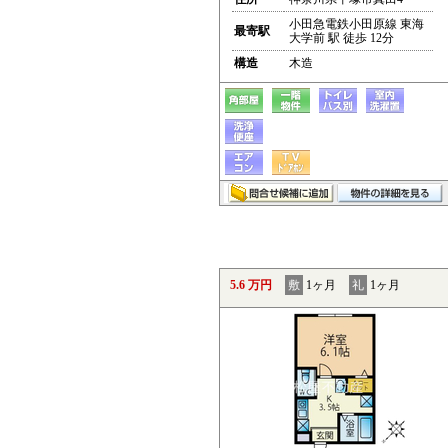
小田急電鉄小田原線 東海
最寄駅
大学前 駅 徒歩 12分
構造
木造
5.6 万円
敷
1ヶ月
礼
1ヶ月