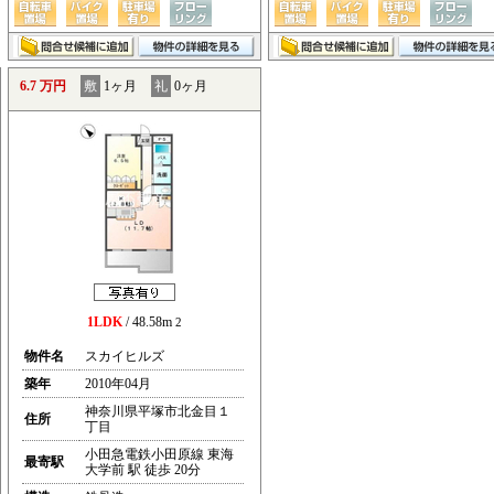
6.7 万円
敷
1ヶ月
礼
0ヶ月
1LDK
/ 48.58m
2
物件名
スカイヒルズ
築年
2010年04月
神奈川県平塚市北金目１
住所
丁目
小田急電鉄小田原線 東海
最寄駅
大学前 駅 徒歩 20分