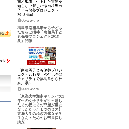
南相馬市に生まれた震災を
知らない新しい命南相馬市
子ども保養プロジェクト
2018福嶋...
福島県南相馬市から子ども
たちをご招待「南相馬子ど
も保養プロジェクト2018
夏」開催
結果
【南相馬子ども保養プロジ
ェクト2018夏 今年も全額
チャリティで福島県から神
奈川県へ...
【東海大学湘南キャンパス1
年生の女子学生が引っ越し
たその夜にその部屋が嫌に
なったたった１つのミス】
東海大学の歩き方⑨女子学
生さんのためのお部屋探し
講座