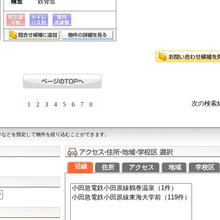
構造
鉄骨造
次の検索
1
2
3
4
5
6
7
8
件などを指定して物件を絞り込むことができます。
沿線
住所
アクセス
地域
学校区