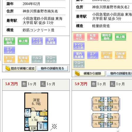
築年
2004年02月
住所
神奈川県秦野市南矢名2
住所
神奈川県秦野市南矢名
小田急電鉄小田原線 東海
最寄駅
小田急電鉄小田原線 東海
大学前 駅 徒歩 5分
最寄駅
大学前 駅 徒歩 11分
構造
軽量鉄骨造
構造
鉄筋コンクリート造
5.8 万円
敷
1ヶ月
礼
1ヶ月
5.9 万円
敷
1ヶ月
礼
1ヶ月