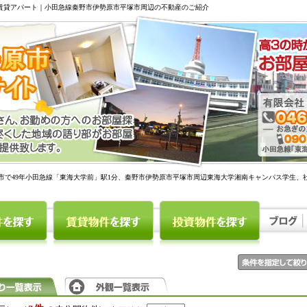
駅賃貸アパート｜小田急線秦野市伊勢原市平塚市周辺の不動産のご紹介
市で49年小田急線「東海大学前」駅1分、秦野市伊勢原市平塚市周辺東海大学湘南キャンパス学生、