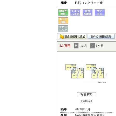
構造
鉄筋コンクリート造
5.2 万円
敷
1ヶ月
礼
1ヶ月
23.00m
2
築年
2022年10月
住所
神奈川県平塚市真田4