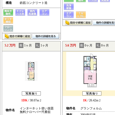
構造
鉄筋コンクリート造
5.2 万円
敷
1ヶ月
礼
1ヶ月
5.6 万円
敷
0ヶ月
礼
0ヶ月
1DK
/ 38.07m
1K
/ 26.42m
2
2
インターネット使い放題
物件名
グランフォルム
物件名
無料クローバー弐番舘
築年
2004年02月