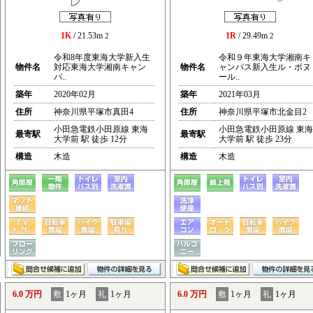
1K
/ 21.53m
1R
/ 29.49m
2
2
令和8年度東海大学新入生
令和９年東海大学湘南キ
物件名
対応東海大学湘南キャン
物件名
ャンパス新入生ル・ボヌ
パ..
ール..
築年
2020年02月
築年
2021年03月
住所
神奈川県平塚市真田4
住所
神奈川県平塚市北金目2
小田急電鉄小田原線 東海
小田急電鉄小田原線 東海
最寄駅
最寄駅
大学前 駅 徒歩 12分
大学前 駅 徒歩 23分
構造
木造
構造
木造
6.0 万円
敷
1ヶ月
礼
1ヶ月
6.0 万円
敷
1ヶ月
礼
1ヶ月