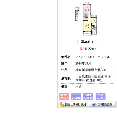
1K
/ 41.27m
2
物件名
アパートロワ・クレール
築年
2014年09月
住所
神奈川県秦野市北矢名
小田急電鉄小田原線 東海
最寄駅
大学前 駅 徒歩 10分
構造
木造