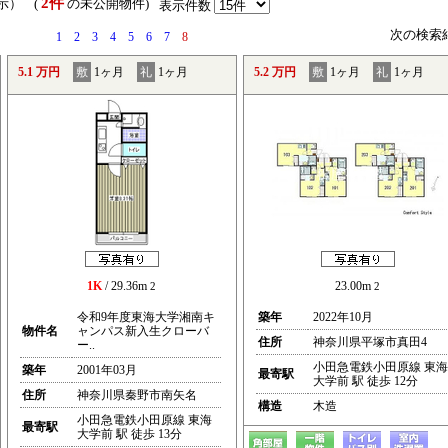
2件
表示） (
の未公開物件)
表示件数
次の検索
1
2
3
4
5
6
7
8
5.1 万円
敷
1ヶ月
礼
1ヶ月
5.2 万円
敷
1ヶ月
礼
1ヶ月
1K
/ 29.36m
23.00m
2
2
令和9年度東海大学湘南キ
築年
2022年10月
物件名
ャンパス新入生クローバ
住所
神奈川県平塚市真田4
ー..
小田急電鉄小田原線 東海
築年
2001年03月
最寄駅
大学前 駅 徒歩 12分
住所
神奈川県秦野市南矢名
構造
木造
小田急電鉄小田原線 東海
最寄駅
大学前 駅 徒歩 13分