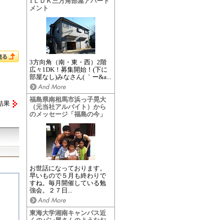
1ＬＤＫ三方角部屋アパート
メント
3方向角（南・東・西）2階
広々1DK！募集開始！(下に
部屋なし)みなさん( ｀ー&a...
福島県南相馬市浜っ子晃大
結果
（元当社アルバイト）から
のメッセージ「福島の今」
お世話になっております。
早いもので５月も終わりで
すね。毎月開催している勉
強会。２７日...
東海大学湘南キャンパス近