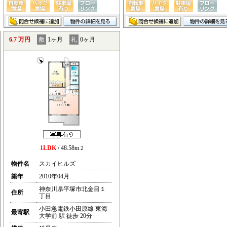
6.7 万円
敷
1ヶ月
礼
0ヶ月
1LDK
/ 48.58m
2
物件名
スカイヒルズ
築年
2010年04月
神奈川県平塚市北金目１
住所
丁目
小田急電鉄小田原線 東海
最寄駅
大学前 駅 徒歩 20分