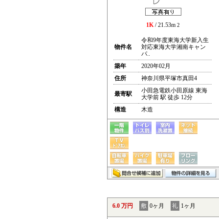
1K
/ 21.53m
2
令和9年度東海大学新入生
物件名
対応東海大学湘南キャン
パ..
築年
2020年02月
住所
神奈川県平塚市真田4
小田急電鉄小田原線 東海
最寄駅
大学前 駅 徒歩 12分
構造
木造
6.0 万円
敷
0ヶ月
礼
1ヶ月