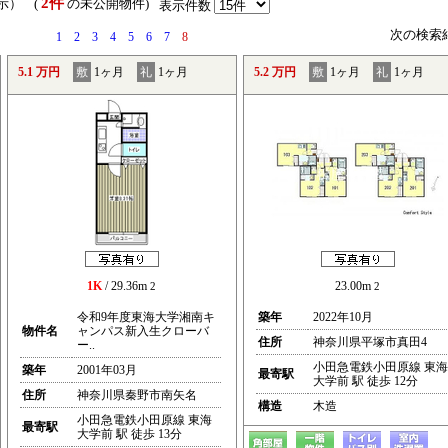
2件
表示） (
の未公開物件)
表示件数
次の検索
1
2
3
4
5
6
7
8
5.1 万円
敷
1ヶ月
礼
1ヶ月
5.2 万円
敷
1ヶ月
礼
1ヶ月
1K
/ 29.36m
23.00m
2
2
令和9年度東海大学湘南キ
築年
2022年10月
物件名
ャンパス新入生クローバ
住所
神奈川県平塚市真田4
ー..
小田急電鉄小田原線 東海
築年
2001年03月
最寄駅
大学前 駅 徒歩 12分
住所
神奈川県秦野市南矢名
構造
木造
小田急電鉄小田原線 東海
最寄駅
大学前 駅 徒歩 13分