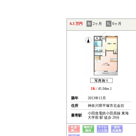
6.3 万円
敷
2ヶ月
礼
0ヶ月
1K
/ 41.04m
2
築年
2013年11月
住所
神奈川県平塚市北金目
小田急電鉄小田原線 東海
最寄駅
大学前 駅 徒歩 20分