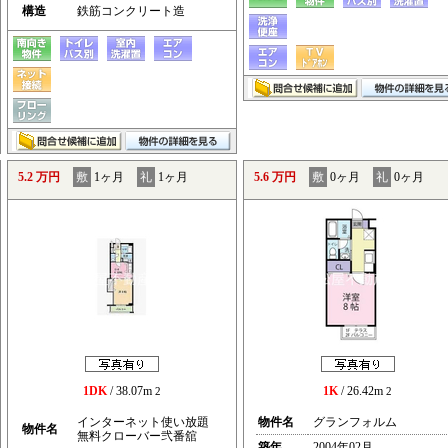
構造
鉄筋コンクリート造
5.2 万円
敷
1ヶ月
礼
1ヶ月
5.6 万円
敷
0ヶ月
礼
0ヶ月
1DK
/ 38.07m
1K
/ 26.42m
2
2
インターネット使い放題
物件名
グランフォルム
物件名
無料クローバー弐番舘
築年
2004年02月