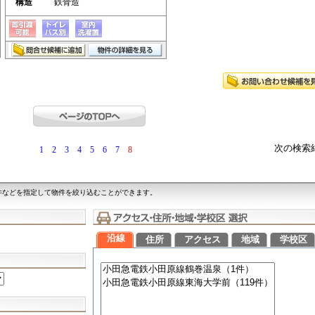
構造
鉄骨造
次の検索
1
2
3
4
5
6
7
8
件などを指定して物件を絞り込むことができます。
沿線
住所
アクセス
地域
学校区