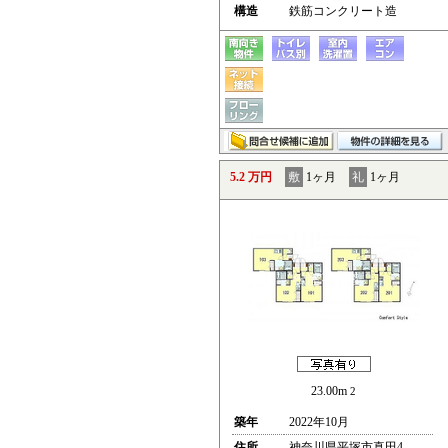
構造
鉄筋コンクリート造
5.2 万円
敷
1ヶ月
礼
1ヶ月
23.00m
2
築年
2022年10月
住所
神奈川県平塚市真田4