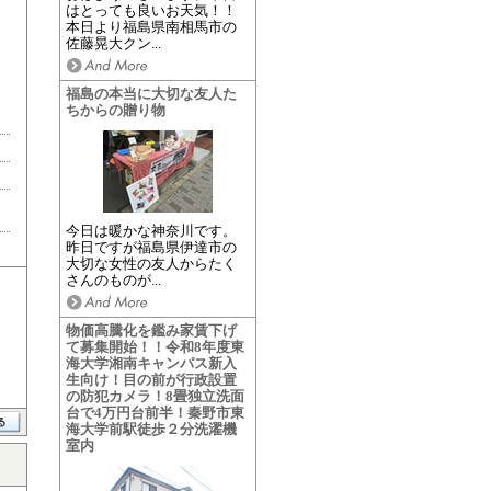
はとっても良いお天気！！
本日より福島県南相馬市の
佐藤晃大クン...
福島の本当に大切な友人た
ちからの贈り物
今日は暖かな神奈川です。
昨日ですが福島県伊達市の
大切な女性の友人からたく
さんのものが...
物価高騰化を鑑み家賃下げ
て募集開始！！令和8年度東
海大学湘南キャンパス新入
生向け！目の前が行政設置
の防犯カメラ！8畳独立洗面
台で4万円台前半！秦野市東
海大学前駅徒歩２分洗濯機
室内