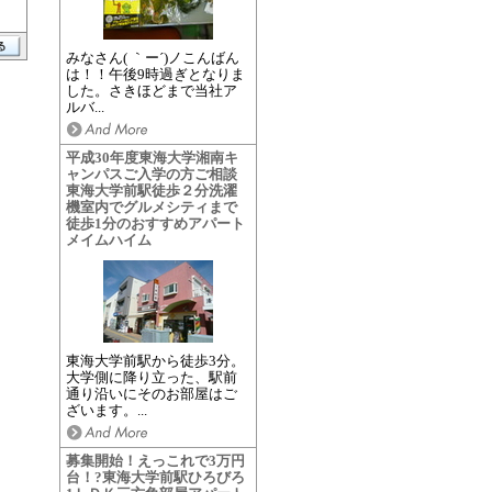
みなさん( ｀ー´)ノこんばん
は！！午後9時過ぎとなりま
した。さきほどまで当社ア
ルバ...
平成30年度東海大学湘南キ
ャンパスご入学の方ご相談
東海大学前駅徒歩２分洗濯
機室内でグルメシティまで
徒歩1分のおすすめアパート
メイムハイム
東海大学前駅から徒歩3分。
大学側に降り立った、駅前
通り沿いにそのお部屋はご
ざいます。...
募集開始！えっこれで3万円
台！?東海大学前駅ひろびろ