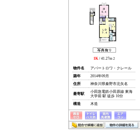
1K
/ 41.27m
2
物件名
アパートロワ・クレール
築年
2014年09月
住所
神奈川県秦野市北矢名
小田急電鉄小田原線 東海
最寄駅
大学前 駅 徒歩 10分
構造
木造