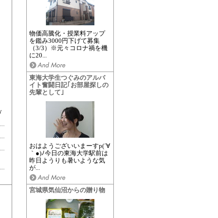
物価高騰化・授業料アップ
を鑑み3000円下げて募集
（3/3）※元々コロナ禍を機
に20...
東海大学生つぐみのアルバ
イト奮闘日記｢お部屋探しの
先輩として｣
ヴ
おはようございいまーすp(´∀
｀●)ﾉ今日の東海大学駅前は
昨日ようりも暑いような気
が...
宮城県気仙沼からの贈り物