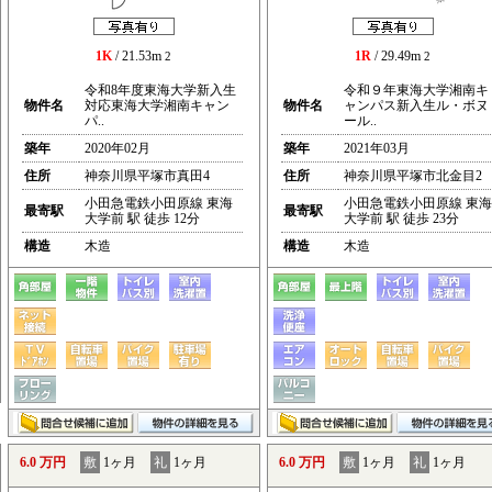
1K
/ 21.53m
1R
/ 29.49m
2
2
令和8年度東海大学新入生
令和９年東海大学湘南キ
物件名
対応東海大学湘南キャン
物件名
ャンパス新入生ル・ボヌ
パ..
ール..
築年
2020年02月
築年
2021年03月
住所
神奈川県平塚市真田4
住所
神奈川県平塚市北金目2
小田急電鉄小田原線 東海
小田急電鉄小田原線 東海
最寄駅
最寄駅
大学前 駅 徒歩 12分
大学前 駅 徒歩 23分
構造
木造
構造
木造
6.0 万円
敷
1ヶ月
礼
1ヶ月
6.0 万円
敷
1ヶ月
礼
1ヶ月