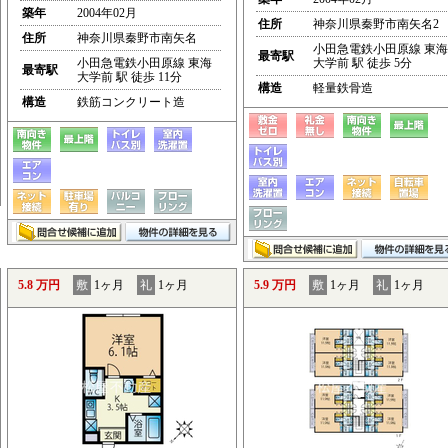
築年
2004年02月
住所
神奈川県秦野市南矢名2
住所
神奈川県秦野市南矢名
小田急電鉄小田原線 東海
最寄駅
小田急電鉄小田原線 東海
大学前 駅 徒歩 5分
最寄駅
大学前 駅 徒歩 11分
構造
軽量鉄骨造
構造
鉄筋コンクリート造
5.8 万円
敷
1ヶ月
礼
1ヶ月
5.9 万円
敷
1ヶ月
礼
1ヶ月