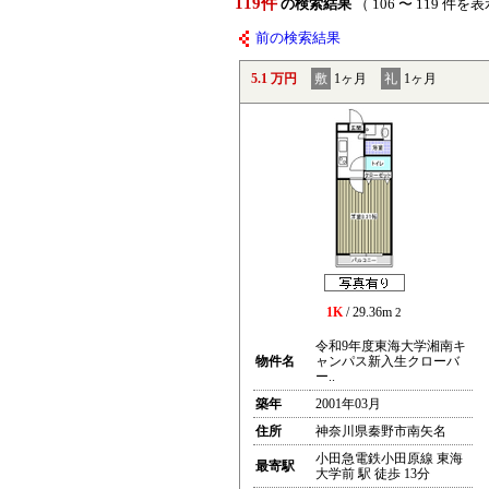
119件
の検索結果
（ 106 〜 119 件を
前の検索結果
5.1 万円
敷
1ヶ月
礼
1ヶ月
1K
/ 29.36m
2
令和9年度東海大学湘南キ
物件名
ャンパス新入生クローバ
ー..
築年
2001年03月
住所
神奈川県秦野市南矢名
小田急電鉄小田原線 東海
最寄駅
大学前 駅 徒歩 13分