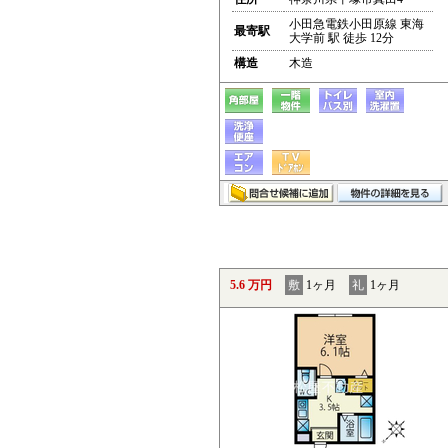
小田急電鉄小田原線 東海
最寄駅
大学前 駅 徒歩 12分
構造
木造
5.6 万円
敷
1ヶ月
礼
1ヶ月