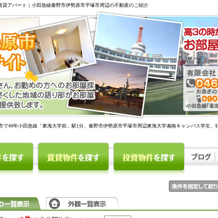
駅賃貸アパート｜小田急線秦野市伊勢原市平塚市周辺の不動産のご紹介
市で49年小田急線「東海大学前」駅1分、秦野市伊勢原市平塚市周辺東海大学湘南キャンパス学生、