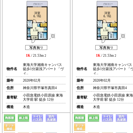
1K
/ 21.53m
1K
/ 21.53m
2
2
東海大学湘南キャンパス
東海大学湘南キャンパス
物件名
徒歩1分築浅アパート「ヴ
物件名
徒歩1分築浅アパート「
ィ..
ィ..
築年
2020年02月
築年
2020年02月
住所
神奈川県平塚市真田4
住所
神奈川県平塚市真田4
小田急電鉄小田原線 東海
小田急電鉄小田原線 東海
最寄駅
最寄駅
大学前 駅 徒歩 12分
大学前 駅 徒歩 12分
構造
木造
構造
木造