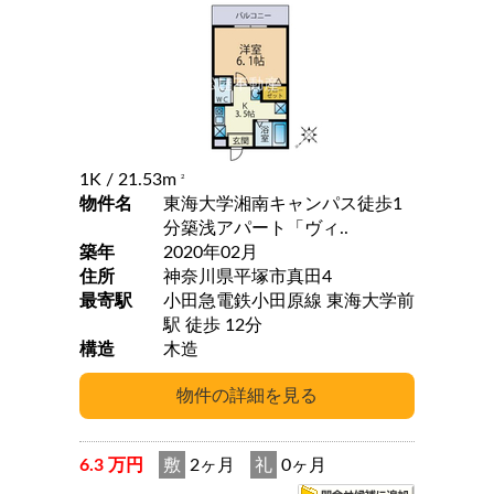
1K
/ 21.53m
2
物件名
東海大学湘南キャンパス徒歩1
分築浅アパート「ヴィ..
築年
2020年02月
住所
神奈川県平塚市真田4
最寄駅
小田急電鉄小田原線 東海大学前
駅 徒歩 12分
構造
木造
6.3 万円
敷
2ヶ月
礼
0ヶ月