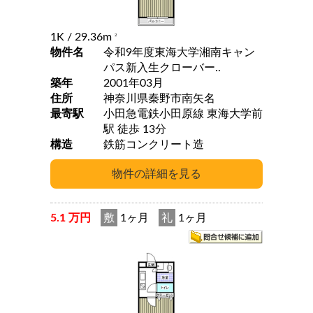
1K
/ 29.36m
2
物件名
令和9年度東海大学湘南キャン
パス新入生クローバー..
築年
2001年03月
住所
神奈川県秦野市南矢名
最寄駅
小田急電鉄小田原線 東海大学前
駅 徒歩 13分
構造
鉄筋コンクリート造
5.1 万円
敷
1ヶ月
礼
1ヶ月