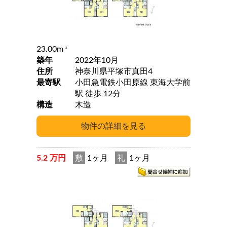
23.00m
2
築年
2022年10月
住所
神奈川県平塚市真田4
最寄駅
小田急電鉄小田原線 東海大学前
駅 徒歩 12分
構造
木造
5.2 万円
敷
1ヶ月
礼
1ヶ月