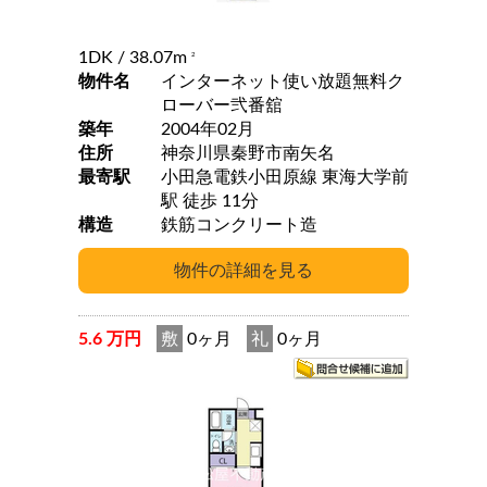
1DK
/ 38.07m
2
物件名
インターネット使い放題無料ク
ローバー弐番舘
築年
2004年02月
住所
神奈川県秦野市南矢名
最寄駅
小田急電鉄小田原線 東海大学前
駅 徒歩 11分
構造
鉄筋コンクリート造
5.6 万円
敷
0ヶ月
礼
0ヶ月