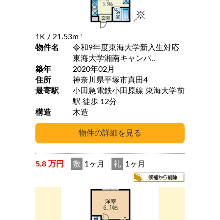
1K
/ 21.53m
2
物件名
令和9年度東海大学新入生対応
東海大学湘南キャンパ..
築年
2020年02月
住所
神奈川県平塚市真田4
最寄駅
小田急電鉄小田原線 東海大学前
駅 徒歩 12分
構造
木造
5.8 万円
敷
1ヶ月
礼
1ヶ月