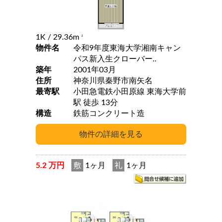
1K
/ 29.36m
2
物件名
令和9年度東海大学湘南キャン
パス新入生クローバー..
築年
2001年03月
住所
神奈川県秦野市南矢名
最寄駅
小田急電鉄小田原線 東海大学前
駅 徒歩 13分
構造
鉄筋コンクリート造
5.2 万円
敷
1ヶ月
礼
1ヶ月