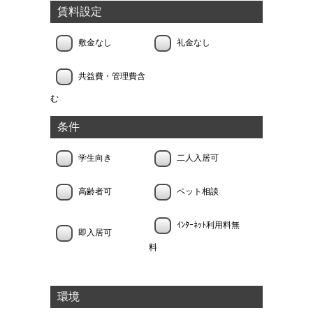
賃料設定
敷金なし
礼金なし
共益費・管理費含
む
条件
学生向き
二人入居可
高齢者可
ペット相談
ｲﾝﾀｰﾈｯﾄ利用料無
即入居可
料
環境