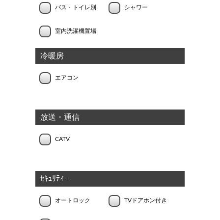
バス・トイレ別
シャワー
室内洗濯機置場
冷暖房
エアコン
放送・通信
CATV
ｾｷｭﾘﾃｨｰ
オートロック
TVドアホン付き