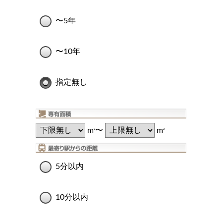
〜5年
〜10年
指定無し
m
〜
m
2
2
5分以内
10分以内