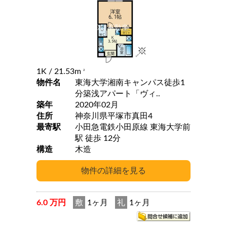
1K
/ 21.53m
2
物件名
東海大学湘南キャンパス徒歩1
分築浅アパート「ヴィ..
築年
2020年02月
住所
神奈川県平塚市真田4
最寄駅
小田急電鉄小田原線 東海大学前
駅 徒歩 12分
構造
木造
6.0 万円
敷
1ヶ月
礼
1ヶ月