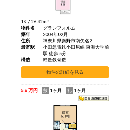
1K
/ 26.42m
2
物件名
グランフォルム
築年
2004年02月
住所
神奈川県秦野市南矢名2
最寄駅
小田急電鉄小田原線 東海大学前
駅 徒歩 5分
構造
軽量鉄骨造
5.6 万円
敷
1ヶ月
礼
1ヶ月