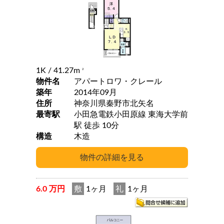
1K
/ 41.27m
2
物件名
アパートロワ・クレール
築年
2014年09月
住所
神奈川県秦野市北矢名
最寄駅
小田急電鉄小田原線 東海大学前
駅 徒歩 10分
構造
木造
6.0 万円
敷
1ヶ月
礼
1ヶ月