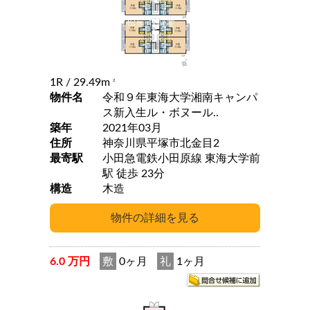
1R
/ 29.49m
2
物件名
令和９年東海大学湘南キャンパ
ス新入生ル・ボヌール..
築年
2021年03月
住所
神奈川県平塚市北金目2
最寄駅
小田急電鉄小田原線 東海大学前
駅 徒歩 23分
構造
木造
6.0 万円
敷
0ヶ月
礼
1ヶ月