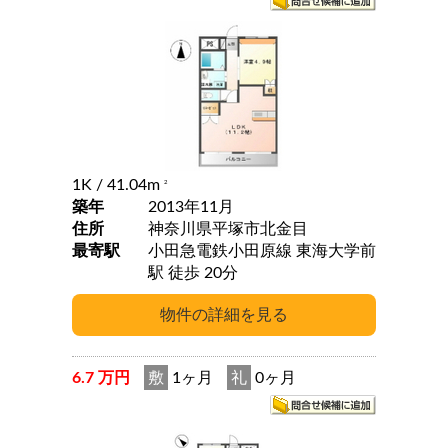
1K
/ 41.04m
2
築年
2013年11月
住所
神奈川県平塚市北金目
最寄駅
小田急電鉄小田原線 東海大学前
駅 徒歩 20分
6.7 万円
敷
1ヶ月
礼
0ヶ月