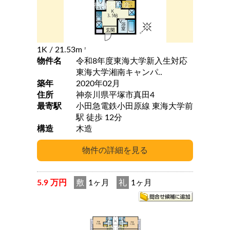
1K
/ 21.53m
2
物件名
令和8年度東海大学新入生対応
東海大学湘南キャンパ..
築年
2020年02月
住所
神奈川県平塚市真田4
最寄駅
小田急電鉄小田原線 東海大学前
駅 徒歩 12分
構造
木造
5.9 万円
敷
1ヶ月
礼
1ヶ月