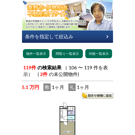
119件
の検索結果
（ 106 〜 119 件を表
示） (
2件
の未公開物件)
5.1 万円
敷
1ヶ月
礼
1ヶ月