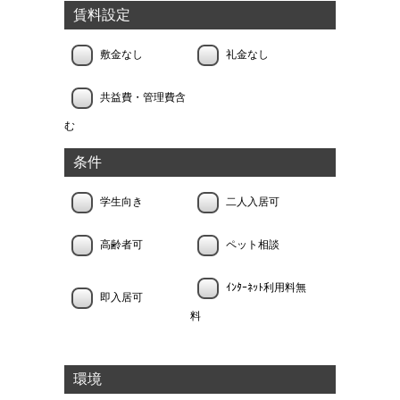
賃料設定
敷金なし
礼金なし
共益費・管理費含
む
条件
学生向き
二人入居可
高齢者可
ペット相談
ｲﾝﾀｰﾈｯﾄ利用料無
即入居可
料
環境