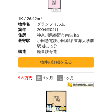
1K
/ 26.42m
2
物件名
グランフォルム
築年
2004年02月
住所
神奈川県秦野市南矢名2
最寄駅
小田急電鉄小田原線 東海大学前
駅 徒歩 5分
構造
軽量鉄骨造
5.6 万円
敷
1ヶ月
礼
1ヶ月