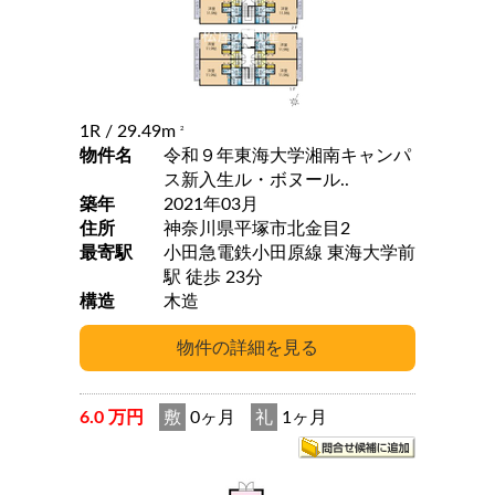
1R
/ 29.49m
2
物件名
令和９年東海大学湘南キャンパ
ス新入生ル・ボヌール..
築年
2021年03月
住所
神奈川県平塚市北金目2
最寄駅
小田急電鉄小田原線 東海大学前
駅 徒歩 23分
構造
木造
6.0 万円
敷
0ヶ月
礼
1ヶ月