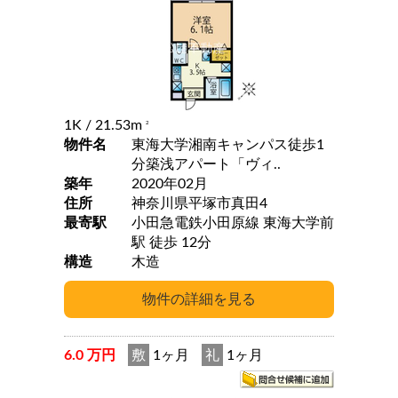
1K
/ 21.53m
2
物件名
東海大学湘南キャンパス徒歩1
分築浅アパート「ヴィ..
築年
2020年02月
住所
神奈川県平塚市真田4
最寄駅
小田急電鉄小田原線 東海大学前
駅 徒歩 12分
構造
木造
6.0 万円
敷
1ヶ月
礼
1ヶ月