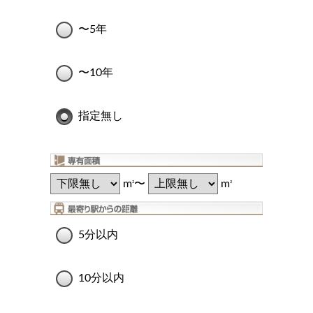
〜5年
〜10年
指定無し
m
〜
m
2
2
5分以内
10分以内