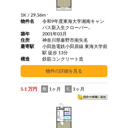
1K
/ 29.36m
2
物件名
令和9年度東海大学湘南キャン
パス新入生クローバー..
築年
2001年03月
住所
神奈川県秦野市南矢名
最寄駅
小田急電鉄小田原線 東海大学前
駅 徒歩 13分
構造
鉄筋コンクリート造
5.1 万円
敷
1ヶ月
礼
1ヶ月