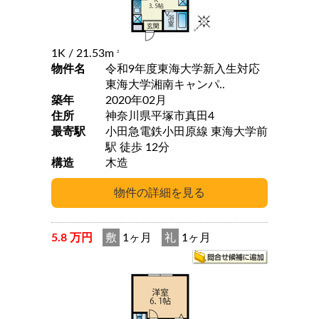
1K
/ 21.53m
2
物件名
令和9年度東海大学新入生対応
東海大学湘南キャンパ..
築年
2020年02月
住所
神奈川県平塚市真田4
最寄駅
小田急電鉄小田原線 東海大学前
駅 徒歩 12分
構造
木造
5.8 万円
敷
1ヶ月
礼
1ヶ月