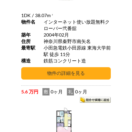
1DK
/ 38.07m
2
物件名
インターネット使い放題無料ク
ローバー弐番舘
築年
2004年02月
住所
神奈川県秦野市南矢名
最寄駅
小田急電鉄小田原線 東海大学前
駅 徒歩 11分
構造
鉄筋コンクリート造
5.6 万円
敷
0ヶ月
礼
0ヶ月