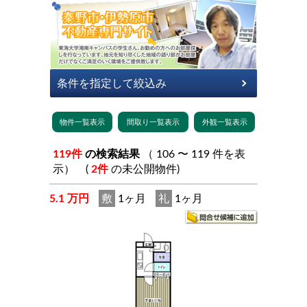
119件
の検索結果
（ 106 〜 119 件を表
示） (
2件
の未公開物件)
5.1 万円
敷
1ヶ月
礼
1ヶ月