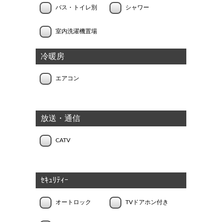
バス・トイレ別
シャワー
室内洗濯機置場
冷暖房
エアコン
放送・通信
CATV
ｾｷｭﾘﾃｨｰ
オートロック
TVドアホン付き