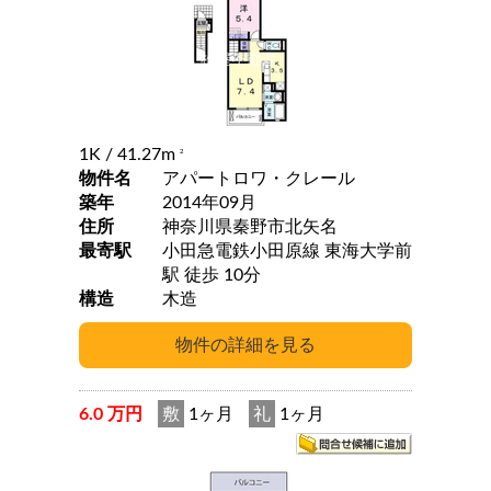
1K
/ 41.27m
2
物件名
アパートロワ・クレール
築年
2014年09月
住所
神奈川県秦野市北矢名
最寄駅
小田急電鉄小田原線 東海大学前
駅 徒歩 10分
構造
木造
6.0 万円
敷
1ヶ月
礼
1ヶ月