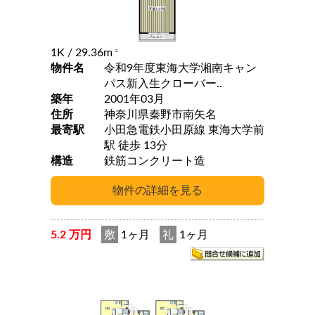
1K
/ 29.36m
2
物件名
令和9年度東海大学湘南キャン
パス新入生クローバー..
築年
2001年03月
住所
神奈川県秦野市南矢名
最寄駅
小田急電鉄小田原線 東海大学前
駅 徒歩 13分
構造
鉄筋コンクリート造
5.2 万円
敷
1ヶ月
礼
1ヶ月