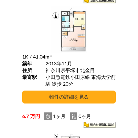
1K
/ 41.04m
2
築年
2013年11月
住所
神奈川県平塚市北金目
最寄駅
小田急電鉄小田原線 東海大学前
駅 徒歩 20分
6.7 万円
敷
1ヶ月
礼
0ヶ月