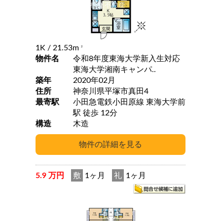
1K
/ 21.53m
2
物件名
令和8年度東海大学新入生対応
東海大学湘南キャンパ..
築年
2020年02月
住所
神奈川県平塚市真田4
最寄駅
小田急電鉄小田原線 東海大学前
駅 徒歩 12分
構造
木造
5.9 万円
敷
1ヶ月
礼
1ヶ月