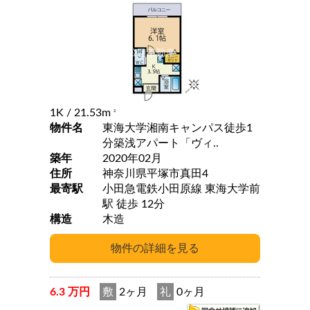
1K
/ 21.53m
2
物件名
東海大学湘南キャンパス徒歩1
分築浅アパート「ヴィ..
築年
2020年02月
住所
神奈川県平塚市真田4
最寄駅
小田急電鉄小田原線 東海大学前
駅 徒歩 12分
構造
木造
6.3 万円
敷
2ヶ月
礼
0ヶ月