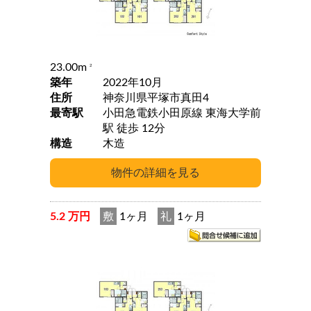
23.00m
2
築年
2022年10月
住所
神奈川県平塚市真田4
最寄駅
小田急電鉄小田原線 東海大学前
駅 徒歩 12分
構造
木造
5.2 万円
敷
1ヶ月
礼
1ヶ月