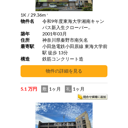
1K
/ 29.36m
2
物件名
令和9年度東海大学湘南キャン
パス新入生クローバー..
築年
2001年03月
住所
神奈川県秦野市南矢名
最寄駅
小田急電鉄小田原線 東海大学前
駅 徒歩 13分
構造
鉄筋コンクリート造
5.1 万円
敷
1ヶ月
礼
1ヶ月