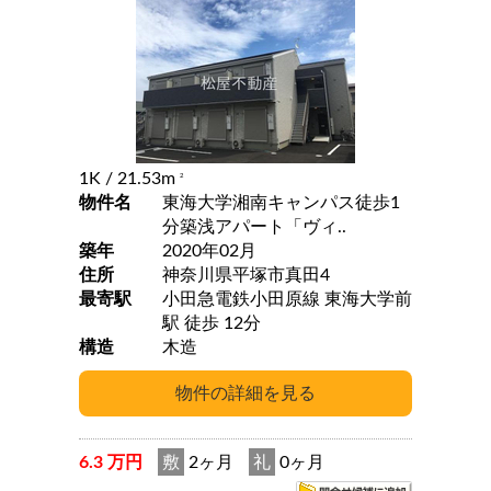
1K
/ 21.53m
2
物件名
東海大学湘南キャンパス徒歩1
分築浅アパート「ヴィ..
築年
2020年02月
住所
神奈川県平塚市真田4
最寄駅
小田急電鉄小田原線 東海大学前
駅 徒歩 12分
構造
木造
6.3 万円
敷
2ヶ月
礼
0ヶ月