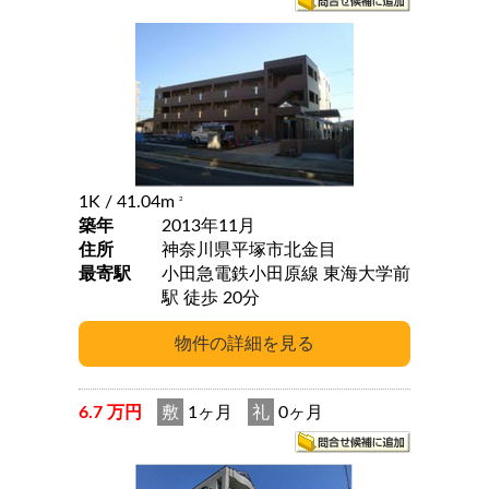
1K
/ 41.04m
2
築年
2013年11月
住所
神奈川県平塚市北金目
最寄駅
小田急電鉄小田原線 東海大学前
駅 徒歩 20分
6.7 万円
敷
1ヶ月
礼
0ヶ月