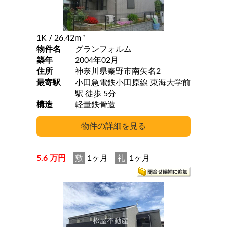
1K
/ 26.42m
2
物件名
グランフォルム
築年
2004年02月
住所
神奈川県秦野市南矢名2
最寄駅
小田急電鉄小田原線 東海大学前
駅 徒歩 5分
構造
軽量鉄骨造
5.6 万円
敷
1ヶ月
礼
1ヶ月