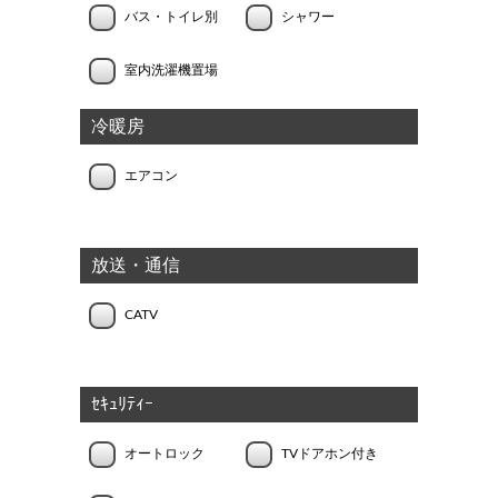
バス・トイレ別
シャワー
室内洗濯機置場
冷暖房
エアコン
放送・通信
CATV
ｾｷｭﾘﾃｨｰ
オートロック
TVドアホン付き