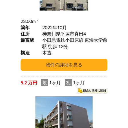
23.00m
2
築年
2022年10月
住所
神奈川県平塚市真田4
最寄駅
小田急電鉄小田原線 東海大学前
駅 徒歩 12分
構造
木造
5.2 万円
敷
1ヶ月
礼
1ヶ月