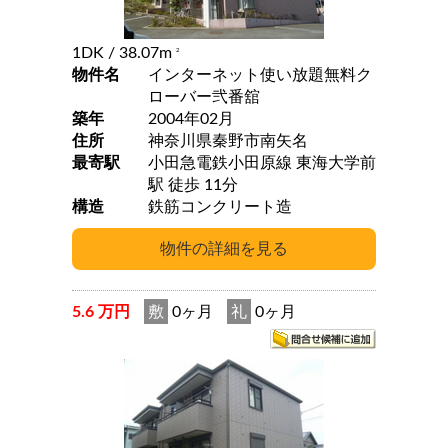
1DK
/ 38.07m
2
物件名
インターネット使い放題無料ク
ローバー弐番舘
築年
2004年02月
住所
神奈川県秦野市南矢名
最寄駅
小田急電鉄小田原線 東海大学前
駅 徒歩 11分
構造
鉄筋コンクリート造
5.6 万円
敷
0ヶ月
礼
0ヶ月