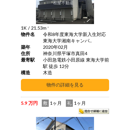
1K
/ 21.53m
2
物件名
令和8年度東海大学新入生対応
東海大学湘南キャンパ..
築年
2020年02月
住所
神奈川県平塚市真田4
最寄駅
小田急電鉄小田原線 東海大学前
駅 徒歩 12分
構造
木造
5.9 万円
敷
1ヶ月
礼
1ヶ月