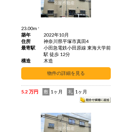
23.00m
2
築年
2022年10月
住所
神奈川県平塚市真田4
最寄駅
小田急電鉄小田原線 東海大学前
駅 徒歩 12分
構造
木造
5.2 万円
敷
1ヶ月
礼
1ヶ月