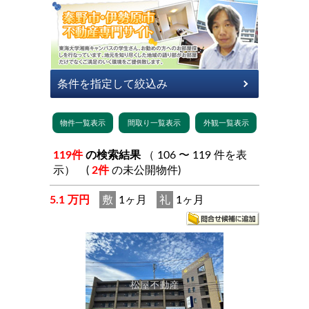
119件
の検索結果
（ 106 〜 119 件を表
示） (
2件
の未公開物件)
5.1 万円
敷
1ヶ月
礼
1ヶ月