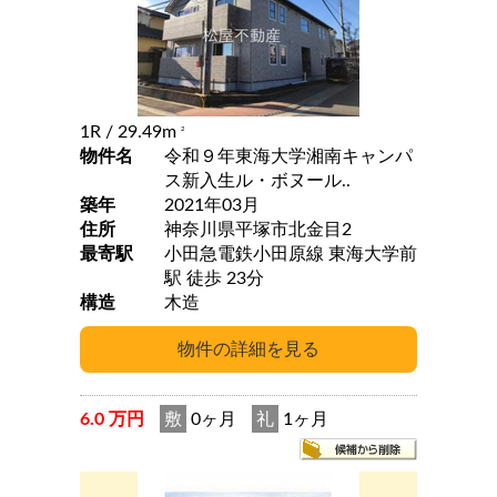
1R
/ 29.49m
2
物件名
令和９年東海大学湘南キャンパ
ス新入生ル・ボヌール..
築年
2021年03月
住所
神奈川県平塚市北金目2
最寄駅
小田急電鉄小田原線 東海大学前
駅 徒歩 23分
構造
木造
6.0 万円
敷
0ヶ月
礼
1ヶ月