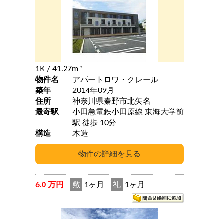
1K
/ 41.27m
2
物件名
アパートロワ・クレール
築年
2014年09月
住所
神奈川県秦野市北矢名
最寄駅
小田急電鉄小田原線 東海大学前
駅 徒歩 10分
構造
木造
6.0 万円
敷
1ヶ月
礼
1ヶ月