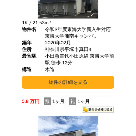
1K
/ 21.53m
2
物件名
令和9年度東海大学新入生対応
東海大学湘南キャンパ..
築年
2020年02月
住所
神奈川県平塚市真田4
最寄駅
小田急電鉄小田原線 東海大学前
駅 徒歩 12分
構造
木造
5.8 万円
敷
1ヶ月
礼
1ヶ月