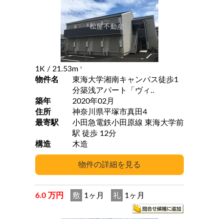
1K
/ 21.53m
2
物件名
東海大学湘南キャンパス徒歩1
分築浅アパート「ヴィ..
築年
2020年02月
住所
神奈川県平塚市真田4
最寄駅
小田急電鉄小田原線 東海大学前
駅 徒歩 12分
構造
木造
6.0 万円
敷
1ヶ月
礼
1ヶ月