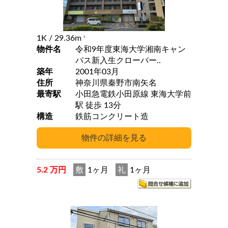
1K
/ 29.36m
2
物件名
令和9年度東海大学湘南キャン
パス新入生クローバー..
築年
2001年03月
住所
神奈川県秦野市南矢名
最寄駅
小田急電鉄小田原線 東海大学前
駅 徒歩 13分
構造
鉄筋コンクリート造
5.2 万円
敷
1ヶ月
礼
1ヶ月