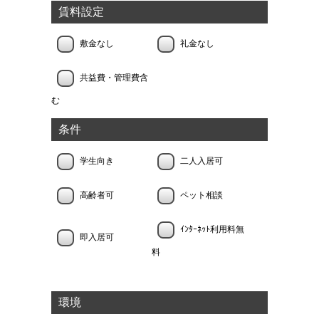
賃料設定
敷金なし
礼金なし
共益費・管理費含
む
条件
学生向き
二人入居可
高齢者可
ペット相談
ｲﾝﾀｰﾈｯﾄ利用料無
即入居可
料
環境