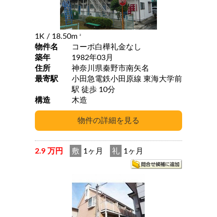
1K
/ 18.50m
2
物件名
コーポ白樺礼金なし
築年
1982年03月
住所
神奈川県秦野市南矢名
最寄駅
小田急電鉄小田原線 東海大学前
駅 徒歩 10分
構造
木造
2.9 万円
敷
1ヶ月
礼
1ヶ月