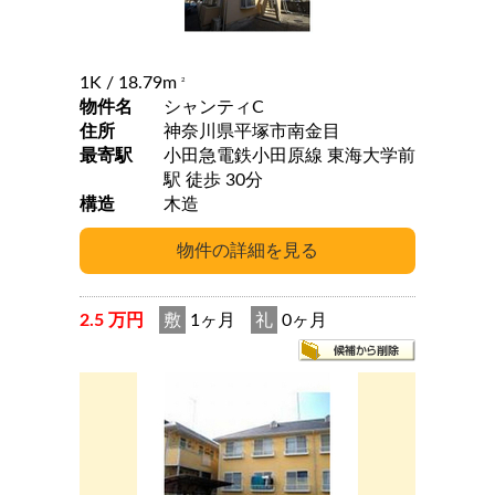
1K
/ 18.79m
2
物件名
シャンティC
住所
神奈川県平塚市南金目
最寄駅
小田急電鉄小田原線 東海大学前
駅 徒歩 30分
構造
木造
2.5 万円
敷
1ヶ月
礼
0ヶ月