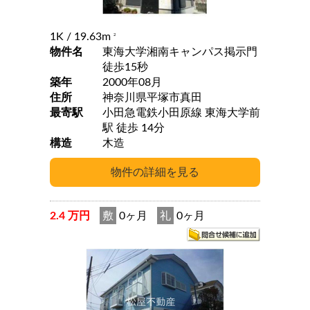
1K
/ 19.63m
2
物件名
東海大学湘南キャンパス掲示門
徒歩15秒
築年
2000年08月
住所
神奈川県平塚市真田
最寄駅
小田急電鉄小田原線 東海大学前
駅 徒歩 14分
構造
木造
2.4 万円
敷
0ヶ月
礼
0ヶ月