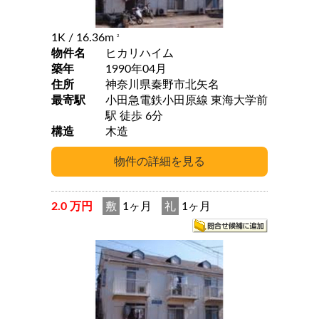
1K
/ 16.36m
2
物件名
ヒカリハイム
築年
1990年04月
住所
神奈川県秦野市北矢名
最寄駅
小田急電鉄小田原線 東海大学前
駅 徒歩 6分
構造
木造
2.0 万円
敷
1ヶ月
礼
1ヶ月