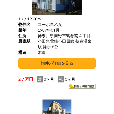
1K
/ 19.00m
2
物件名
コーポ早乙女
築年
1987年01月
住所
神奈川県秦野市鶴巻南４丁目
最寄駅
小田急電鉄小田原線 鶴巻温泉
駅 徒歩 8分
構造
木造
2.7 万円
敷
0ヶ月
礼
0ヶ月