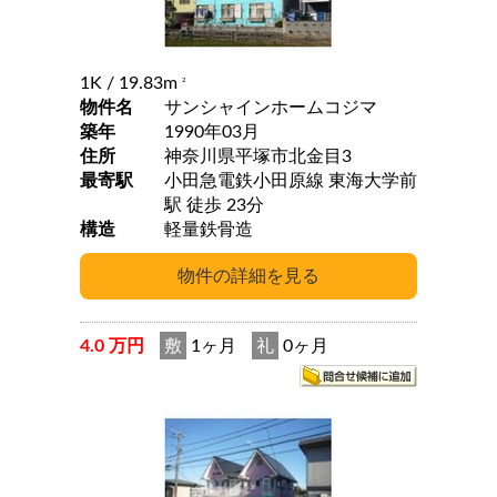
1K
/ 19.83m
2
物件名
サンシャインホームコジマ
築年
1990年03月
住所
神奈川県平塚市北金目3
最寄駅
小田急電鉄小田原線 東海大学前
駅 徒歩 23分
構造
軽量鉄骨造
4.0 万円
敷
1ヶ月
礼
0ヶ月