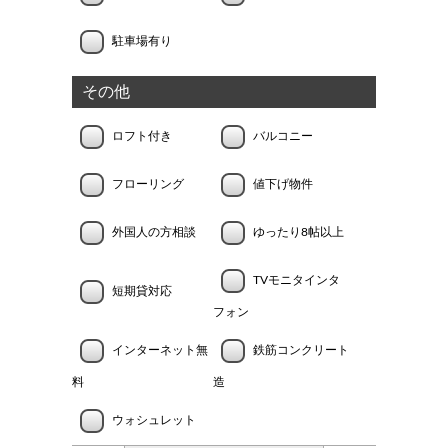
駐車場有り
その他
ロフト付き
バルコニー
フローリング
値下げ物件
外国人の方相談
ゆったり8帖以上
TVモニタインタ
短期貸対応
フォン
インターネット無
鉄筋コンクリート
料
造
ウォシュレット