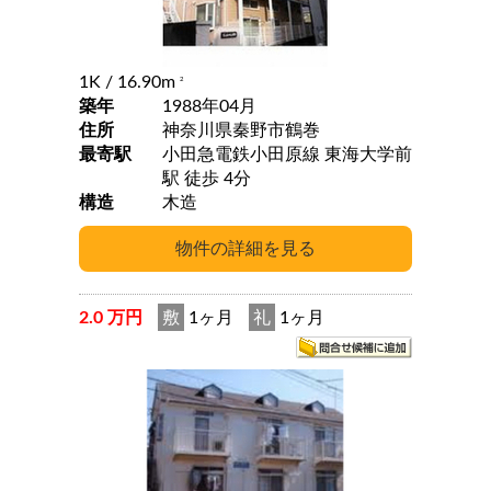
1K
/ 16.90m
2
築年
1988年04月
住所
神奈川県秦野市鶴巻
最寄駅
小田急電鉄小田原線 東海大学前
駅 徒歩 4分
構造
木造
2.0 万円
敷
1ヶ月
礼
1ヶ月