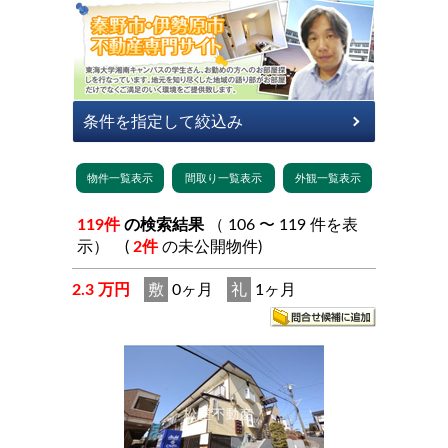
119件
の検索結果
（ 106 〜 119 件を表
示） (
2件
の未公開物件)
2.3 万円
敷
0ヶ月
礼
1ヶ月