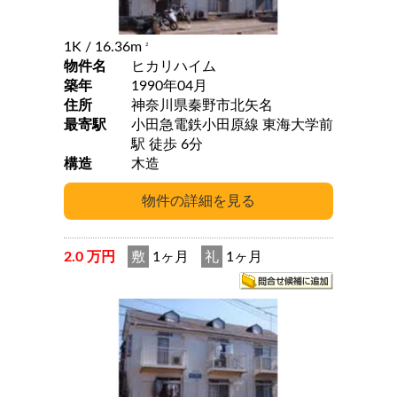
1K
/ 16.36m
2
物件名
ヒカリハイム
築年
1990年04月
住所
神奈川県秦野市北矢名
最寄駅
小田急電鉄小田原線 東海大学前
駅 徒歩 6分
構造
木造
2.0 万円
敷
1ヶ月
礼
1ヶ月