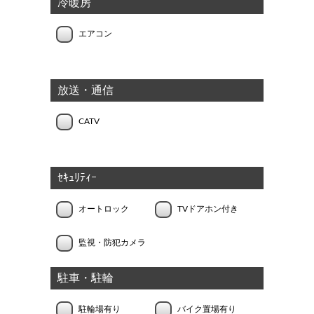
冷暖房
エアコン
放送・通信
CATV
ｾｷｭﾘﾃｨｰ
オートロック
TVドアホン付き
監視・防犯カメラ
駐車・駐輪
駐輪場有り
バイク置場有り