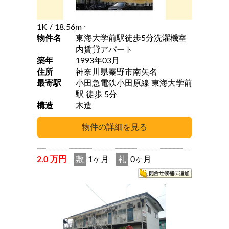
1K
/ 18.56m
2
物件名
東海大学前駅徒歩5分洗濯機室
内賃貸アパート
築年
1993年03月
住所
神奈川県秦野市南矢名
最寄駅
小田急電鉄小田原線 東海大学前
駅 徒歩 5分
構造
木造
2.0 万円
敷
1ヶ月
礼
0ヶ月