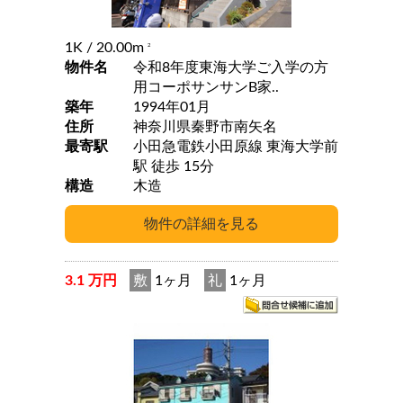
1K
/ 20.00m
2
物件名
令和8年度東海大学ご入学の方
用コーポサンサンB家..
築年
1994年01月
住所
神奈川県秦野市南矢名
最寄駅
小田急電鉄小田原線 東海大学前
駅 徒歩 15分
構造
木造
3.1 万円
敷
1ヶ月
礼
1ヶ月