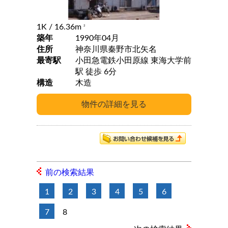
1K
/ 16.36m
2
築年
1990年04月
住所
神奈川県秦野市北矢名
最寄駅
小田急電鉄小田原線 東海大学前
駅 徒歩 6分
構造
木造
前の検索結果
1
2
3
4
5
6
7
8