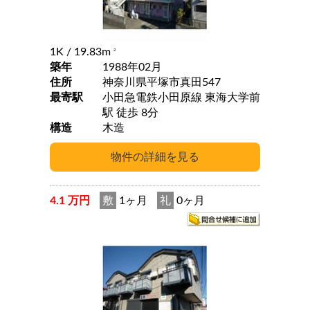
1K
/ 19.83m
2
築年
1988年02月
住所
神奈川県平塚市真田547
最寄駅
小田急電鉄小田原線 東海大学前
駅 徒歩 8分
構造
木造
4.1 万円
敷
1ヶ月
礼
0ヶ月