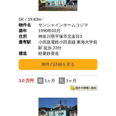
1K
/ 19.83m
2
物件名
サンシャインホームコジマ
築年
1990年03月
住所
神奈川県平塚市北金目3
最寄駅
小田急電鉄小田原線 東海大学前
駅 徒歩 23分
構造
軽量鉄骨造
3.0 万円
敷
1ヶ月
礼
1ヶ月