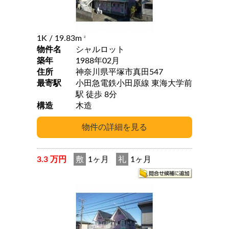
1K
/ 19.83m
2
物件名
シャルロット
築年
1988年02月
住所
神奈川県平塚市真田547
最寄駅
小田急電鉄小田原線 東海大学前
駅 徒歩 8分
構造
木造
3.3 万円
敷
1ヶ月
礼
1ヶ月