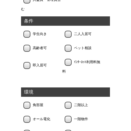
む
条件
学生向き
二人入居可
高齢者可
ペット相談
ｲﾝﾀｰﾈｯﾄ利用料無
即入居可
料
環境
角部屋
二階以上
オール電化
一階物件