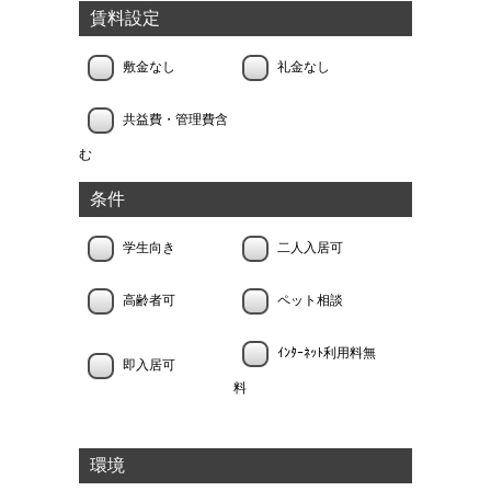
賃料設定
敷金なし
礼金なし
共益費・管理費含
む
条件
学生向き
二人入居可
高齢者可
ペット相談
ｲﾝﾀｰﾈｯﾄ利用料無
即入居可
料
環境