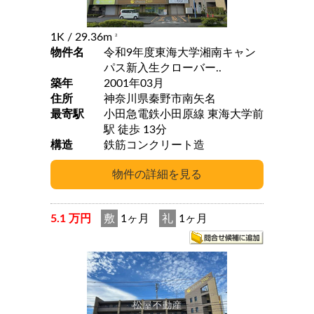
1K
/ 29.36m
2
物件名
令和9年度東海大学湘南キャン
パス新入生クローバー..
築年
2001年03月
住所
神奈川県秦野市南矢名
最寄駅
小田急電鉄小田原線 東海大学前
駅 徒歩 13分
構造
鉄筋コンクリート造
5.1 万円
敷
1ヶ月
礼
1ヶ月