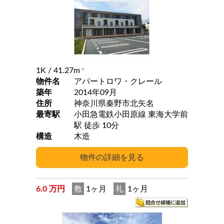
1K
/ 41.27m
2
物件名
アパートロワ・クレール
築年
2014年09月
住所
神奈川県秦野市北矢名
最寄駅
小田急電鉄小田原線 東海大学前
駅 徒歩 10分
構造
木造
6.0 万円
敷
1ヶ月
礼
1ヶ月