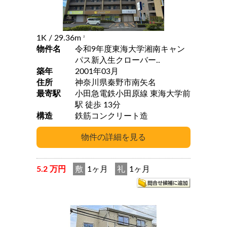
1K
/ 29.36m
2
物件名
令和9年度東海大学湘南キャン
パス新入生クローバー..
築年
2001年03月
住所
神奈川県秦野市南矢名
最寄駅
小田急電鉄小田原線 東海大学前
駅 徒歩 13分
構造
鉄筋コンクリート造
5.2 万円
敷
1ヶ月
礼
1ヶ月