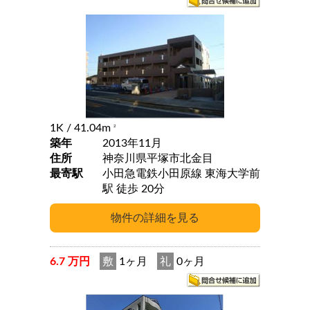
1K
/ 41.04m
2
築年
2013年11月
住所
神奈川県平塚市北金目
最寄駅
小田急電鉄小田原線 東海大学前
駅 徒歩 20分
6.7 万円
敷
1ヶ月
礼
0ヶ月