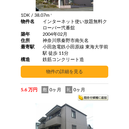
1DK
/ 38.07m
2
物件名
インターネット使い放題無料ク
ローバー弐番舘
築年
2004年02月
住所
神奈川県秦野市南矢名
最寄駅
小田急電鉄小田原線 東海大学前
駅 徒歩 11分
構造
鉄筋コンクリート造
5.6 万円
敷
0ヶ月
礼
0ヶ月