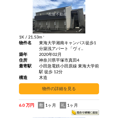
1K
/ 21.53m
2
物件名
東海大学湘南キャンパス徒歩1
分築浅アパート「ヴィ..
築年
2020年02月
住所
神奈川県平塚市真田4
最寄駅
小田急電鉄小田原線 東海大学前
駅 徒歩 12分
構造
木造
6.0 万円
敷
1ヶ月
礼
1ヶ月