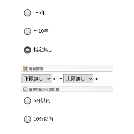
〜5年
〜10年
指定無し
m
〜
m
2
2
5分以内
10分以内