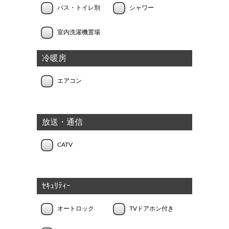
バス・トイレ別
シャワー
室内洗濯機置場
冷暖房
エアコン
放送・通信
CATV
ｾｷｭﾘﾃｨｰ
オートロック
TVドアホン付き