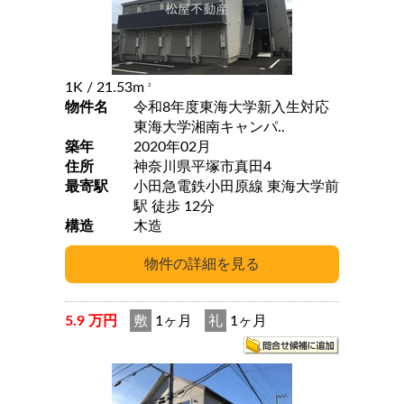
1K
/ 21.53m
2
物件名
令和8年度東海大学新入生対応
東海大学湘南キャンパ..
築年
2020年02月
住所
神奈川県平塚市真田4
最寄駅
小田急電鉄小田原線 東海大学前
駅 徒歩 12分
構造
木造
5.9 万円
敷
1ヶ月
礼
1ヶ月