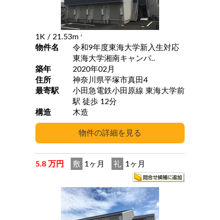
1K
/ 21.53m
2
物件名
令和9年度東海大学新入生対応
東海大学湘南キャンパ..
築年
2020年02月
住所
神奈川県平塚市真田4
最寄駅
小田急電鉄小田原線 東海大学前
駅 徒歩 12分
構造
木造
5.8 万円
敷
1ヶ月
礼
1ヶ月