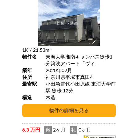
1K
/ 21.53m
2
物件名
東海大学湘南キャンパス徒歩1
分築浅アパート「ヴィ..
築年
2020年02月
住所
神奈川県平塚市真田4
最寄駅
小田急電鉄小田原線 東海大学前
駅 徒歩 12分
構造
木造
6.3 万円
敷
2ヶ月
礼
0ヶ月