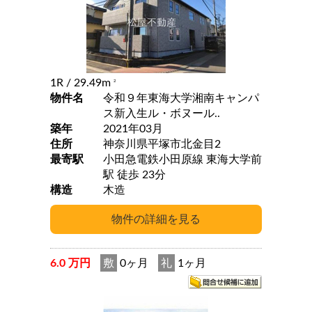
1R
/ 29.49m
2
物件名
令和９年東海大学湘南キャンパ
ス新入生ル・ボヌール..
築年
2021年03月
住所
神奈川県平塚市北金目2
最寄駅
小田急電鉄小田原線 東海大学前
駅 徒歩 23分
構造
木造
6.0 万円
敷
0ヶ月
礼
1ヶ月