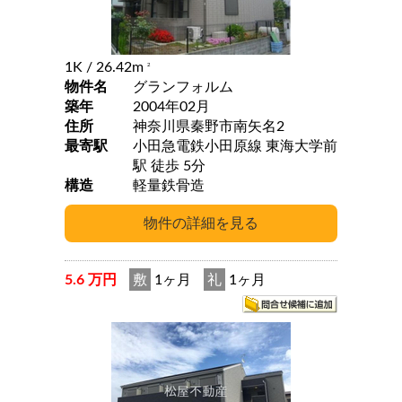
1K
/ 26.42m
2
物件名
グランフォルム
築年
2004年02月
住所
神奈川県秦野市南矢名2
最寄駅
小田急電鉄小田原線 東海大学前
駅 徒歩 5分
構造
軽量鉄骨造
5.6 万円
敷
1ヶ月
礼
1ヶ月