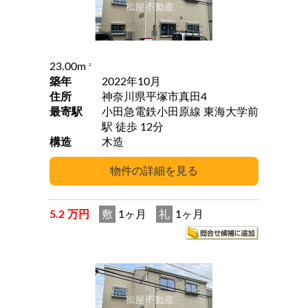
23.00m
2
築年
2022年10月
住所
神奈川県平塚市真田4
最寄駅
小田急電鉄小田原線 東海大学前
駅 徒歩 12分
構造
木造
5.2 万円
敷
1ヶ月
礼
1ヶ月