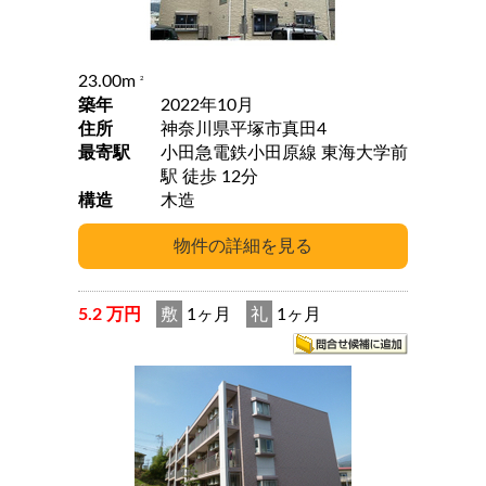
23.00m
2
築年
2022年10月
住所
神奈川県平塚市真田4
最寄駅
小田急電鉄小田原線 東海大学前
駅 徒歩 12分
構造
木造
5.2 万円
敷
1ヶ月
礼
1ヶ月