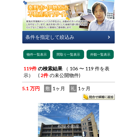
119件
の検索結果
（ 106 〜 119 件を表
示） (
2件
の未公開物件)
5.1 万円
敷
1ヶ月
礼
1ヶ月