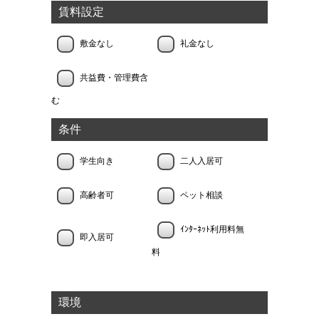
賃料設定
敷金なし
礼金なし
共益費・管理費含
む
条件
学生向き
二人入居可
高齢者可
ペット相談
ｲﾝﾀｰﾈｯﾄ利用料無
即入居可
料
環境