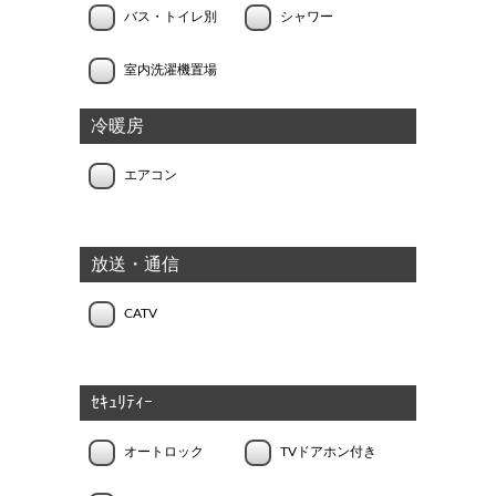
バス・トイレ別
シャワー
室内洗濯機置場
冷暖房
エアコン
放送・通信
CATV
ｾｷｭﾘﾃｨｰ
オートロック
TVドアホン付き