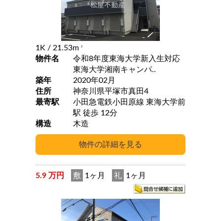
1K
/ 21.53m
2
物件名
令和8年度東海大学新入生対応
東海大学湘南キャンパ..
築年
2020年02月
住所
神奈川県平塚市真田4
最寄駅
小田急電鉄小田原線 東海大学前
駅 徒歩 12分
構造
木造
5.9 万円
敷
1ヶ月
礼
1ヶ月