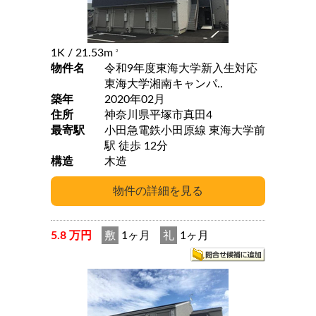
1K
/ 21.53m
2
物件名
令和9年度東海大学新入生対応
東海大学湘南キャンパ..
築年
2020年02月
住所
神奈川県平塚市真田4
最寄駅
小田急電鉄小田原線 東海大学前
駅 徒歩 12分
構造
木造
5.8 万円
敷
1ヶ月
礼
1ヶ月