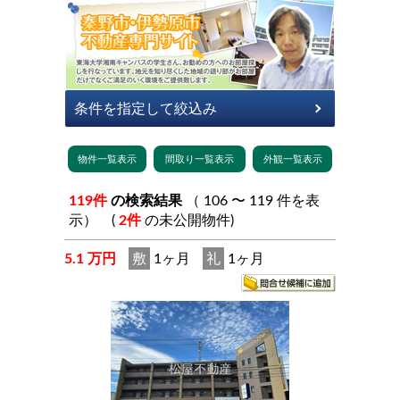
119件
の検索結果
（ 106 〜 119 件を表
示） (
2件
の未公開物件)
5.1 万円
敷
1ヶ月
礼
1ヶ月