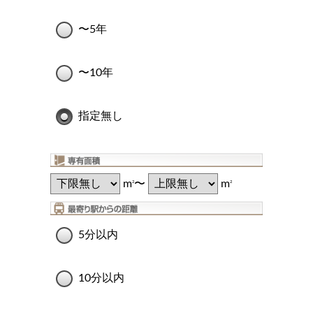
〜5年
〜10年
指定無し
m
〜
m
2
2
5分以内
10分以内