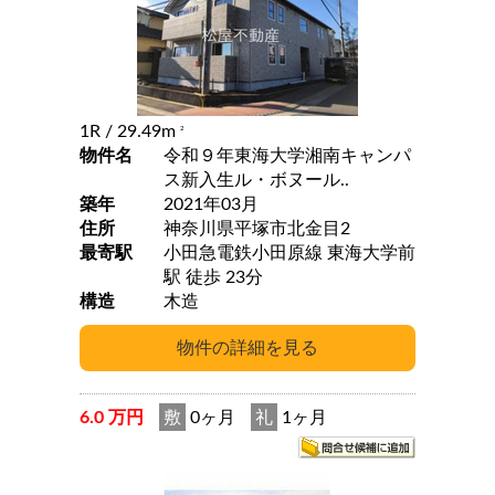
1R
/ 29.49m
2
物件名
令和９年東海大学湘南キャンパ
ス新入生ル・ボヌール..
築年
2021年03月
住所
神奈川県平塚市北金目2
最寄駅
小田急電鉄小田原線 東海大学前
駅 徒歩 23分
構造
木造
6.0 万円
敷
0ヶ月
礼
1ヶ月