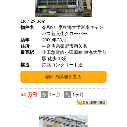
1K
/ 29.36m
2
物件名
令和9年度東海大学湘南キャン
パス新入生クローバー..
築年
2001年03月
住所
神奈川県秦野市南矢名
最寄駅
小田急電鉄小田原線 東海大学前
駅 徒歩 13分
構造
鉄筋コンクリート造
5.2 万円
敷
1ヶ月
礼
1ヶ月