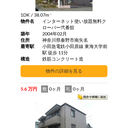
1DK
/ 38.07m
2
物件名
インターネット使い放題無料ク
ローバー弐番舘
築年
2004年02月
住所
神奈川県秦野市南矢名
最寄駅
小田急電鉄小田原線 東海大学前
駅 徒歩 11分
構造
鉄筋コンクリート造
5.6 万円
敷
0ヶ月
礼
0ヶ月