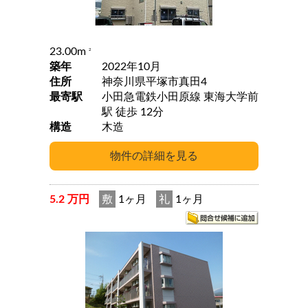
23.00m
2
築年
2022年10月
住所
神奈川県平塚市真田4
最寄駅
小田急電鉄小田原線 東海大学前
駅 徒歩 12分
構造
木造
5.2 万円
敷
1ヶ月
礼
1ヶ月