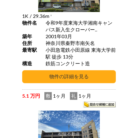
1K
/ 29.36m
2
物件名
令和9年度東海大学湘南キャン
パス新入生クローバー..
築年
2001年03月
住所
神奈川県秦野市南矢名
最寄駅
小田急電鉄小田原線 東海大学前
駅 徒歩 13分
構造
鉄筋コンクリート造
5.1 万円
敷
1ヶ月
礼
1ヶ月