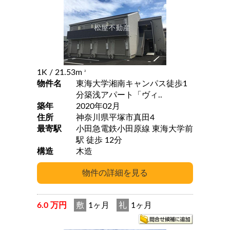
1K
/ 21.53m
2
物件名
東海大学湘南キャンパス徒歩1
分築浅アパート「ヴィ..
築年
2020年02月
住所
神奈川県平塚市真田4
最寄駅
小田急電鉄小田原線 東海大学前
駅 徒歩 12分
構造
木造
6.0 万円
敷
1ヶ月
礼
1ヶ月