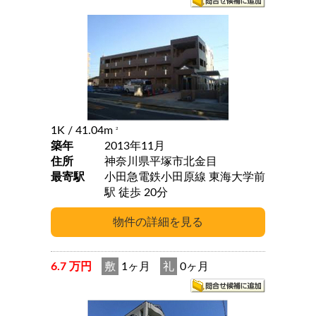
1K
/ 41.04m
2
築年
2013年11月
住所
神奈川県平塚市北金目
最寄駅
小田急電鉄小田原線 東海大学前
駅 徒歩 20分
6.7 万円
敷
1ヶ月
礼
0ヶ月