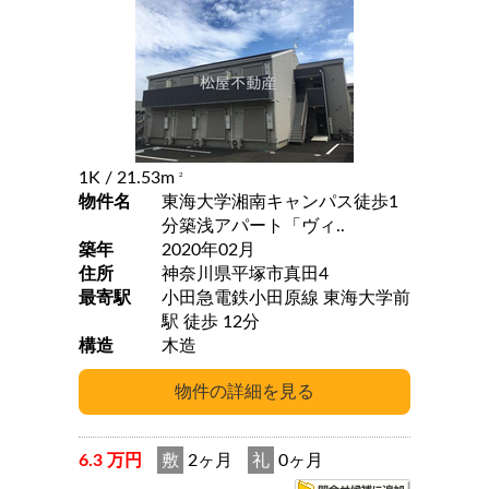
1K
/ 21.53m
2
物件名
東海大学湘南キャンパス徒歩1
分築浅アパート「ヴィ..
築年
2020年02月
住所
神奈川県平塚市真田4
最寄駅
小田急電鉄小田原線 東海大学前
駅 徒歩 12分
構造
木造
6.3 万円
敷
2ヶ月
礼
0ヶ月