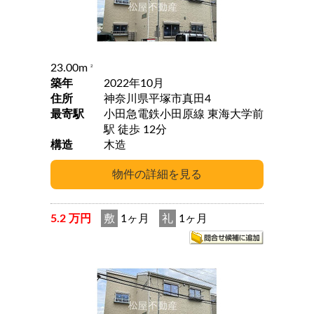
23.00m
2
築年
2022年10月
住所
神奈川県平塚市真田4
最寄駅
小田急電鉄小田原線 東海大学前
駅 徒歩 12分
構造
木造
5.2 万円
敷
1ヶ月
礼
1ヶ月