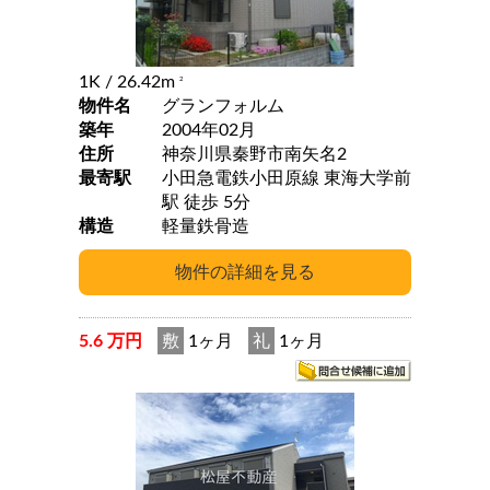
1K
/ 26.42m
2
物件名
グランフォルム
築年
2004年02月
住所
神奈川県秦野市南矢名2
最寄駅
小田急電鉄小田原線 東海大学前
駅 徒歩 5分
構造
軽量鉄骨造
5.6 万円
敷
1ヶ月
礼
1ヶ月