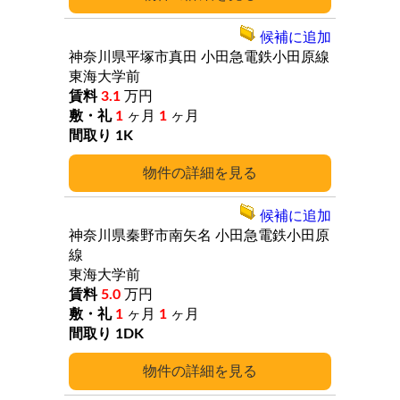
候補に追加
神奈川県平塚市真田
小田急電鉄小田原線
東海大学前
3.1
万円
1
ヶ月
1
ヶ月
1K
詳細
候補に追加
神奈川県秦野市南矢名
小田急電鉄小田原
線
東海大学前
5.0
万円
1
ヶ月
1
ヶ月
1DK
詳細