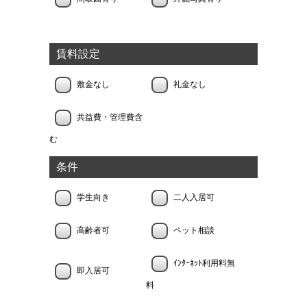
賃料設定
敷金なし
礼金なし
共益費・管理費含
む
条件
学生向き
二人入居可
高齢者可
ペット相談
ｲﾝﾀｰﾈｯﾄ利用料無
即入居可
料