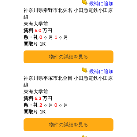
候補に追加
神奈川県秦野市北矢名
小田急電鉄小田原
線
東海大学前
6.0
万円
0
ヶ月
1
ヶ月
1K
詳細
候補に追加
神奈川県平塚市北金目
小田急電鉄小田原
線
東海大学前
6.3
万円
2
ヶ月
0
ヶ月
1K
詳細