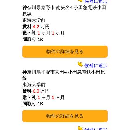
候補に追加
神奈川県秦野市
南矢名4
小田急電鉄小田
原線
東海大学前
4.2
万円
1
ヶ月
1
ヶ月
1K
詳細
候補に追加
神奈川県平塚市真田4
小田急電鉄小田原
線
東海大学前
6.0
万円
1
ヶ月
1
ヶ月
1K
詳細