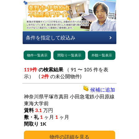
119件
の検索結果
（ 91 〜 105 件を表
示） (
2件
の未公開物件)
候補に追加
神奈川県平塚市真田
小田急電鉄小田原線
東海大学前
3.1
万円
1
ヶ月
1
ヶ月
1K
詳細