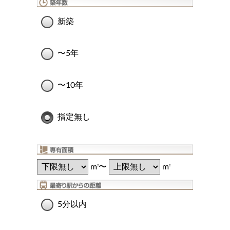
新築
〜5年
〜10年
指定無し
m
〜
m
2
2
5分以内