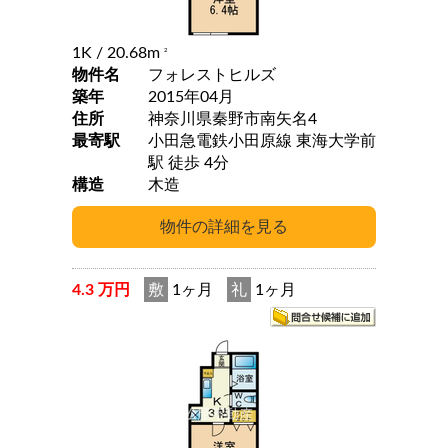
1K
/ 20.68m
2
物件名
フォレストヒルズ
築年
2015年04月
住所
神奈川県秦野市南矢名4
最寄駅
小田急電鉄小田原線 東海大学前
駅 徒歩 4分
構造
木造
4.3 万円
敷
1ヶ月
礼
1ヶ月