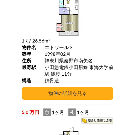
1K
/ 26.56m
2
物件名
エトワール３
築年
1998年02月
住所
神奈川県秦野市南矢名
最寄駅
小田急電鉄小田原線 東海大学前
駅 徒歩 11分
構造
鉄骨造
5.0 万円
敷
1ヶ月
礼
1ヶ月