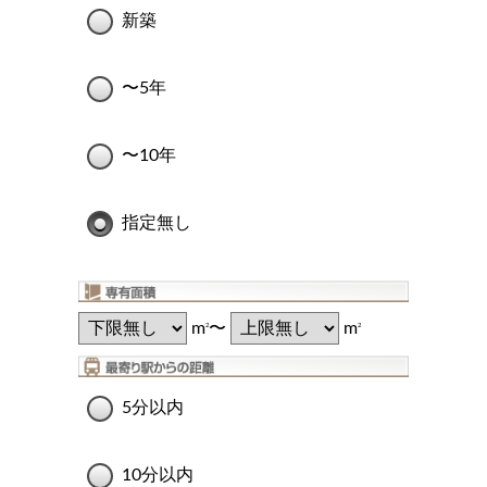
新築
〜5年
〜10年
指定無し
m
〜
m
2
2
5分以内
10分以内