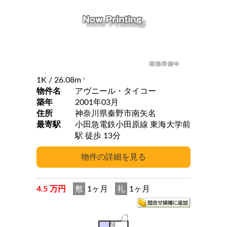
1K
/ 26.08m
2
物件名
アヴニール・タイコー
築年
2001年03月
住所
神奈川県秦野市南矢名
最寄駅
小田急電鉄小田原線 東海大学前
駅 徒歩 13分
4.5 万円
敷
1ヶ月
礼
1ヶ月