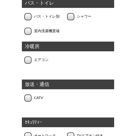
バス・トイレ
バス・トイレ別
シャワー
室内洗濯機置場
冷暖房
エアコン
放送・通信
CATV
ｾｷｭﾘﾃｨｰ
オートロック
TVドアホン付き