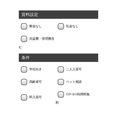
賃料設定
敷金なし
礼金なし
共益費・管理費含
む
条件
学生向き
二人入居可
高齢者可
ペット相談
ｲﾝﾀｰﾈｯﾄ利用料無
即入居可
料