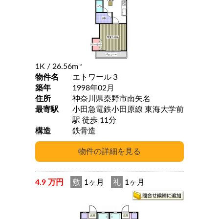
1K
/ 26.56m
2
物件名
エトワール３
築年
1998年02月
住所
神奈川県秦野市南矢名
最寄駅
小田急電鉄小田原線 東海大学前
駅 徒歩 11分
構造
鉄骨造
4.9 万円
敷
1ヶ月
礼
1ヶ月