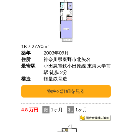
1K
/ 27.90m
2
築年
2003年09月
住所
神奈川県秦野市北矢名
最寄駅
小田急電鉄小田原線 東海大学前
駅 徒歩 2分
構造
軽量鉄骨造
4.8 万円
敷
1ヶ月
礼
1ヶ月