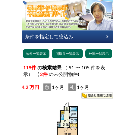
119件
の検索結果
（ 91 〜 105 件を表
示） (
2件
の未公開物件)
4.2 万円
敷
1ヶ月
礼
1ヶ月