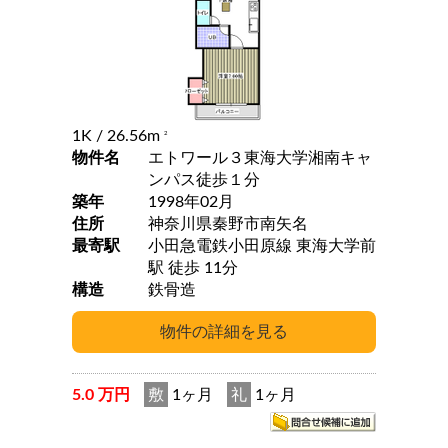
1K
/ 26.56m
2
物件名
エトワール３東海大学湘南キャ
ンパス徒歩１分
築年
1998年02月
住所
神奈川県秦野市南矢名
最寄駅
小田急電鉄小田原線 東海大学前
駅 徒歩 11分
構造
鉄骨造
5.0 万円
敷
1ヶ月
礼
1ヶ月