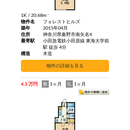
1K
/ 20.68m
2
物件名
フォレストヒルズ
築年
2015年04月
住所
神奈川県秦野市南矢名4
最寄駅
小田急電鉄小田原線 東海大学前
駅 徒歩 4分
構造
木造
4.3 万円
敷
1ヶ月
礼
1ヶ月