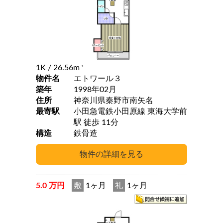
1K
/ 26.56m
2
物件名
エトワール３
築年
1998年02月
住所
神奈川県秦野市南矢名
最寄駅
小田急電鉄小田原線 東海大学前
駅 徒歩 11分
構造
鉄骨造
5.0 万円
敷
1ヶ月
礼
1ヶ月