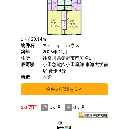
1K
/ 23.14m
2
物件名
ネイチャーハウス
築年
2005年04月
住所
神奈川県秦野市南矢名1
最寄駅
小田急電鉄小田原線 東海大学前
駅 徒歩 4分
構造
木造
5.0 万円
敷
0ヶ月
礼
0ヶ月