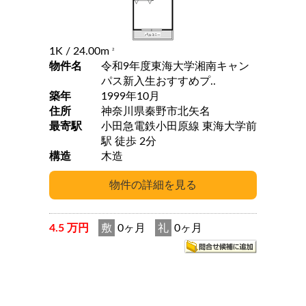
1K
/ 24.00m
2
物件名
令和9年度東海大学湘南キャン
パス新入生おすすめプ..
築年
1999年10月
住所
神奈川県秦野市北矢名
最寄駅
小田急電鉄小田原線 東海大学前
駅 徒歩 2分
構造
木造
4.5 万円
敷
0ヶ月
礼
0ヶ月