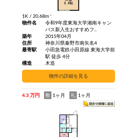
1K
/ 20.68m
2
物件名
令和9年度東海大学湘南キャン
パス新入生おすすめフ..
築年
2015年04月
住所
神奈川県秦野市南矢名4
最寄駅
小田急電鉄小田原線 東海大学前
駅 徒歩 4分
構造
木造
4.3 万円
敷
1ヶ月
礼
1ヶ月