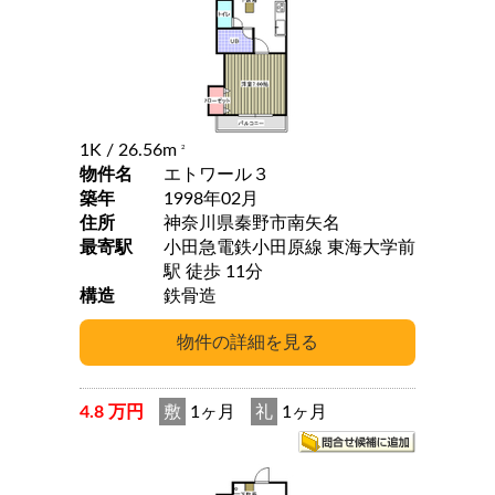
1K
/ 26.56m
2
物件名
エトワール３
築年
1998年02月
住所
神奈川県秦野市南矢名
最寄駅
小田急電鉄小田原線 東海大学前
駅 徒歩 11分
構造
鉄骨造
4.8 万円
敷
1ヶ月
礼
1ヶ月