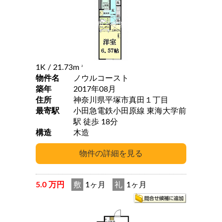
1K
/ 21.73m
2
物件名
ノウルコースト
築年
2017年08月
住所
神奈川県平塚市真田１丁目
最寄駅
小田急電鉄小田原線 東海大学前
駅 徒歩 18分
構造
木造
5.0 万円
敷
1ヶ月
礼
1ヶ月